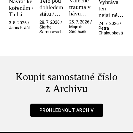
Válečné
Tělo pod
Návrat ke
Vyhrává
trauma v
dohledem
kořenům /
ten
hávu
státu /
Tichá
nejsilnější
spektáklu
Pramen
přítelkyně
/ V nitru
25. 7. 2026 /
28. 7. 2026 /
3. 8. 2026 /
24. 7. 2026 /
/ Odyssea
Mojmír
Siarhei
manosféry
Janis Prášil
Petra
Sedláček
Samusevich
Chaloupková
Koupit samostatné číslo
z Archivu
PROHLÉDNOUT ARCHIV