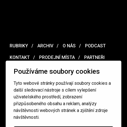
RUBRIKY
ARCHIV
O NÁS
PODCAST
KONTAKT
PRODEJNÍ MÍSTA
PARTNEŘI
MERCH
VOUCHER
Používáme soubory cookies
Tyto webové stránky používají soubory cookies a
Ochrana osobních údajů
/
Obchodní podmínky
další sledovací nástroje s cílem vylepšení
uživatelského prostředí, zobrazení
přizpůsobeného obsahu a reklam, analýzy
redakce@cinepur.cz
návštěvnosti webových stránek a zjištění zdroje
návštěvnosti.