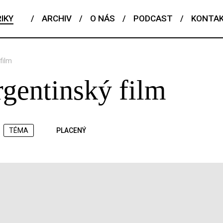
IKY
/
ARCHIV
/
O NÁS
/
PODCAST
/
KONTA
film
gentinský film
TÉMA
PLACENÝ