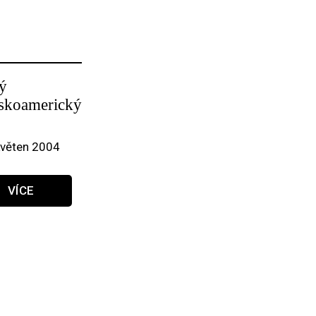
ý
nskoamerický
květen 2004
VÍCE