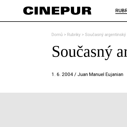
RUBR
Domů
>
Rubriky
>
Současný argentinský 
Současný ar
1. 6. 2004 /
Juan Manuel Eujanian