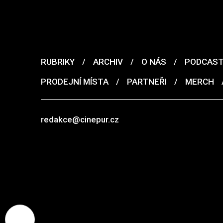
RUBRIKY
/
ARCHIV
/
O NÁS
/
PODCAS
PRODEJNÍ MÍSTA
/
PARTNEŘI
/
MERCH
redakce@cinepur.cz