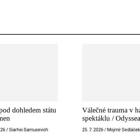
pod dohledem státu
Válečné trauma v h
amen
spektáklu / Odysse
026 / Siarhei Samusevich
25. 7. 2026 / Mojmír Sedláče