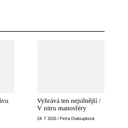
ávu
Vyhrává ten nejsilnější /
a
V nitru manosféry
k
24. 7. 2026 / Petra Chaloupková