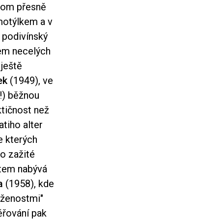
itom přesně
motýlkem a v
 podivínský
hem necelých
 ještě
ek
(1949), ve
a!) běžnou
tičnost než
tiho alter
e kterých
ho zažité
otem nabývá
a
(1958), kde
oženostmi"
ěřování pak