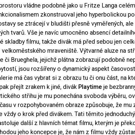
prostoru vládne podobně jako u Fritze Langa celému
unkcionalismem zkonstruoval jeho hyperbolickou p
stavy se ztrácejí v bludišti přesně vyměřených, ale
ných tvarů. Vše je navíc umocněno absencí detailníh
é skladby filmu, takže divák má před sebou jen cel
 velkoměstského mraveniště. Výtvarné aluze na st
e či Brueghela, jejichž plátna zobrazují podobně ne
ytostí, jsou rozšířeny o dynamický aspekt časovost
lerie má čas vybrat si z obrazu tu či onu část, na k
 pak přejít zrakem k jiné, divák
Playtime
je bezbranný
ytického střihu je mu ponechána svoboda výběru, 
času v rozpohybovaném obraze způsobuje, že mu z
je vždy o krok před divákem. Tati těmito jednoduch
stoluje další z hlavních témat filmu, kterým je přek
Výhodou jeho koncepce je, že nám z filmu vždy zůst