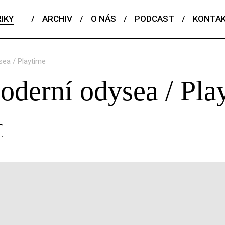
IKY
/
ARCHIV
/
O NÁS
/
PODCAST
/
KONTA
ea / Playtime
oderní odysea / Pla