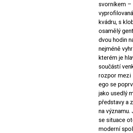
svorníkem – 
vyprofilovan
kvádru, s kl
osamělý gent
dvou hodin na
nejméně vyh
kterém je hla
součástí ven
rozpor mezi l
ego se poprv
jako usedlý m
představy a 
na významu. J
se situace o
moderní spol