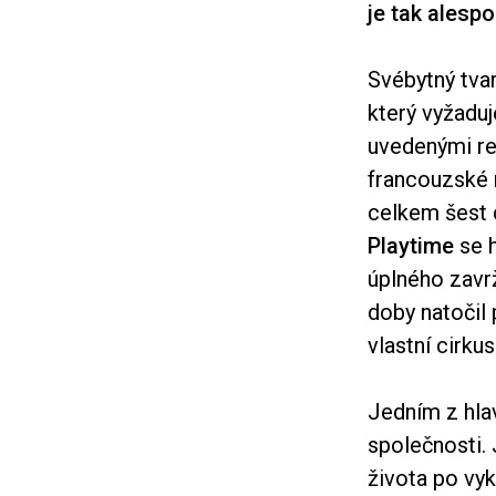
je tak alespo
Svébytný tva
který vyžaduj
uvedenými re
francouzské n
celkem šest c
Playtime
se h
úplného zavrž
doby natočil
vlastní cirk
Jedním z hlav
společnosti.
života po vy