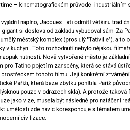
ytime
– kinematografickém průvodci industriálním 
i vyjádřil naplno, Jacques Tati odmítl většinu tradič
 gigant si doslova od základu vybudoval sám. Za Pa
 umělý městský komplex (proslulý "Tativille"), a to 
ky v kuchyni. Toto rozhodnutí nebylo nějakou filma
 naopak nutností. Nově vytvořené město je základn
 pro Tatiho pojetí mizanscény, která se stává úst
prostředkem tohoto filmu. Její konkrétní ztvárnění
stické Paříži, která beze zbytku pohltila Paříž půvo
lýsknou pouze v odrazech skla). A protože taková 
uze jako vize, musela být následně pro natáčení re
akt umělosti zde navíc koresponduje s tématem umě
oderní civilizace.