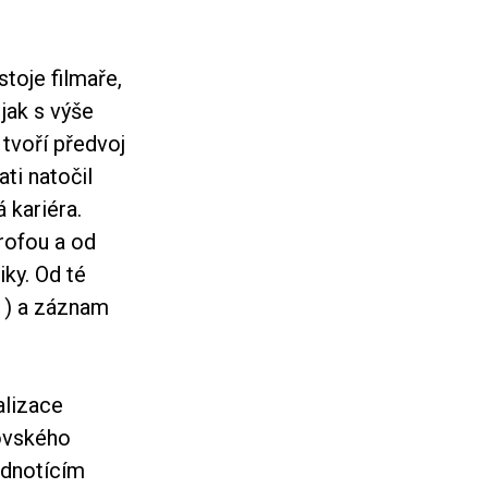
toje filmaře,
 jak s výše
tvoří předvoj
ti natočil
 kariéra.
rofou a od
iky. Od té
) a záznam
alizace
kovského
ednotícím