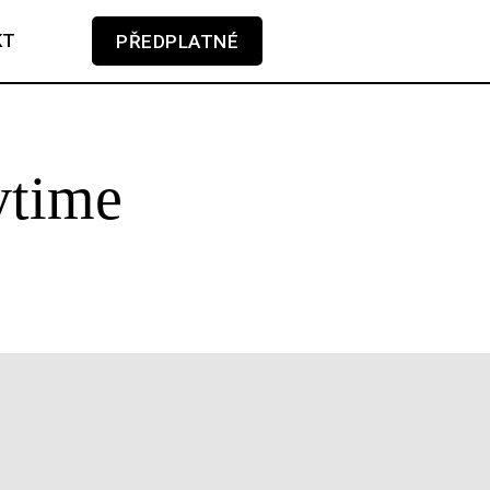
KT
PŘEDPLATNÉ
V košíku zatím nemáte žádné položky.
ytime