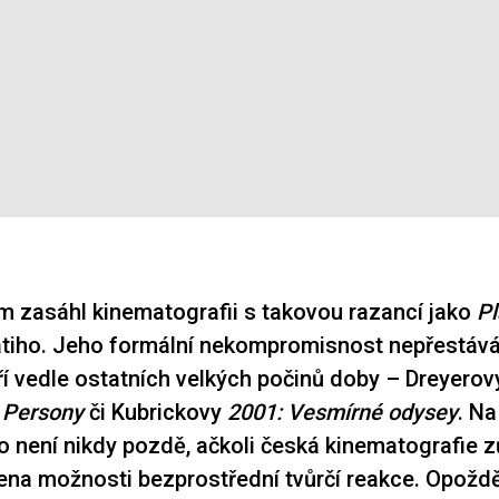
lm zasáhl kinematografii s takovou razancí jako
Pl
tiho. Jeho formální nekompromisnost nepřestává
í vedle ostatních velkých počinů doby – Dreyero
y
Persony
či Kubrickovy
2001: Vesmírné odysey
. Na
o není nikdy pozdě, ačkoli česká kinematografie 
na možnosti bezprostřední tvůrčí reakce. Opožd