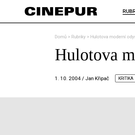
RUBR
Domů
>
Rubriky
>
Hulotova moderní odys
Hulotova m
1. 10. 2004 /
Jan Křipač
KRITIKA