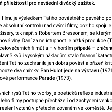
ň příležitostí pro nevšední divácký zážitek.
r filmu je výsledkem Tatiho pověstného pevného pos
e absolutní kontrolu nad svými filmy, což ho spojuje
žiséry, tak např. s Robertem Bressonem, se kterým 
ové vlny. Daní za neústupnost je nízká produkce (Ta
elovečerních filmů) a – v horším případě – zničená
lavně kvůli vysokým nákladům stalo finanční katast
ení Tatiho zachránila jen dobrá pověst a přízeň krit
 pouze dva snímky:
Pan Hulot jede na výstavu
(1971
usové performance
Parade
(1973).
ních rysů Tatiho tvorby je poetická reflexe industri
 Jeho filmy postupně přecházejí od zachycení ven
kreslení vztahů v přetechnizovaném velkoměstě. J