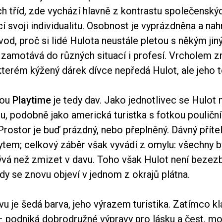
 tříd, zde vychází hlavně z kontrastu společenskýc
í svoji individualitu. Osobnost je vyprázdněna a nahr
vod, proč si lidé Hulota neustále pletou s někým jin
 zamotává do různých situací i profesí. Vrcholem z
kterém kýžený dárek dívce nepředá Hulot, ale jeho t
nou
Playtime
je tedy dav. Jako jednotlivec se Hulot
u, podobně jako americká turistka s fotkou pouličn
 Prostor je buď prázdný, nebo přeplněný. Dávný příte
ytem; celkový záběr však vyvádí z omylu: všechny b
ývá než zmizet v davu. Toho však Hulot není bezez
y se znovu objeví v jednom z okrajů plátna.
u je šedá barva, jeho výrazem turistika. Zatímco kl
 podniká dobrodružné výpravy pro lásku a čest, mo