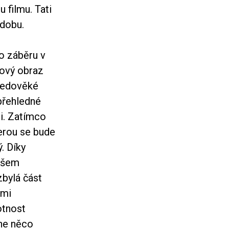
 filmu. Tati
odobu.
o záběru v
kový obraz
ředověké
přehledné
i. Zatímco
terou se bude
. Díky
ovšem
bylá část
ými
otnost
ane něco