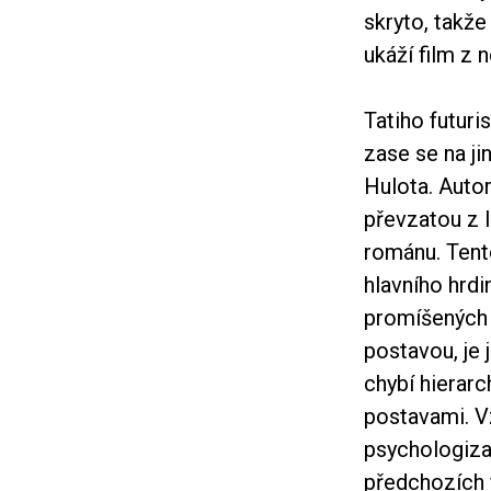
skryto, takž
ukáží film z 
Tatiho futur
zase se na ji
Hulota. Autor
převzatou z l
románu. Tent
hlavního hrdi
promíšených 
postavou, je 
chybí hierarc
postavami. Vz
psychologizac
předchozích 