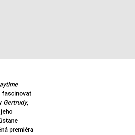
aytime
 fascinovat
vy
Gertrudy
,
 jeho
zůstane
ěná premiéra