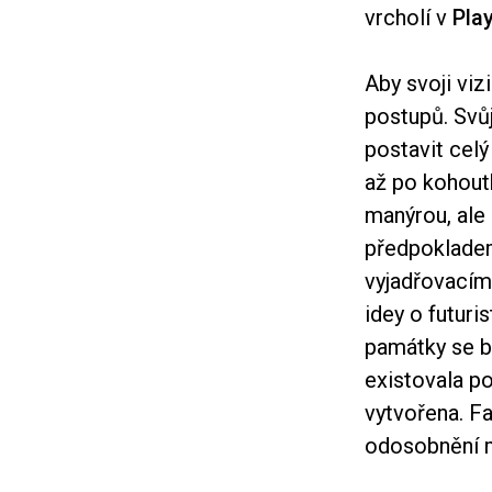
vrcholí v
Pla
Aby svoji viz
postupů. Svůj
postavit celý
až po kohout
manýrou, ale
předpokladem
vyjadřovacím 
idey o futuri
památky se b
existovala po
vytvořena. F
odosobnění m