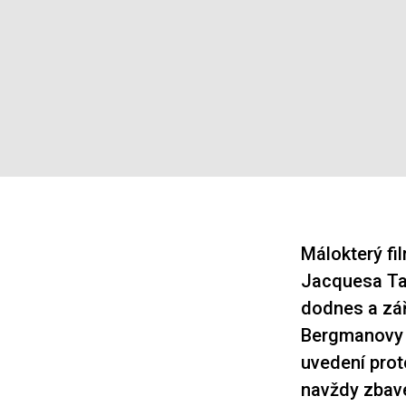
Málokterý fi
Jacquesa Ta
dodnes a zář
Bergmanov
uvedení prot
navždy zbave