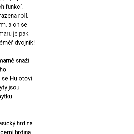
h funkcí.
azena rolí.
ým, a on se
maru je pak
éměř dvojník!
 marně snaží
ího
l se Hulotovi
yty jsou
bytku
asický hrdina
derní hrdina