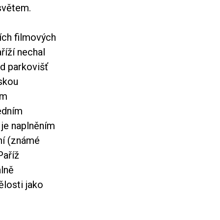
světem.
ních filmových
říží nechal
od parkovišť
řskou
ím
ředním
 je naplněním
dní (známé
Paříž
álně
losti jako