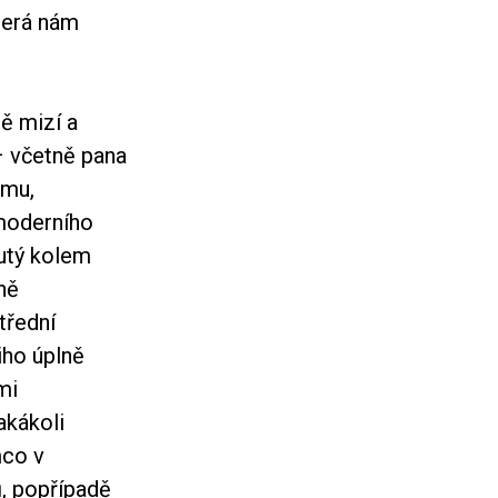
terá nám
ě mizí a
– včetně pana
lmu,
 moderního
nutý kolem
ně
třední
iho úplně
mi
akákoli
mco v
, popřípadě