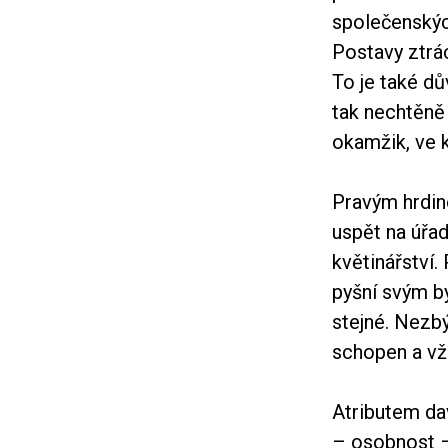
společenských
Postavy ztrác
To je také dů
tak nechtěně
okamžik, ve 
Pravým hrdi
uspět na úřad
květinářství.
pyšní svým b
stejné. Nezb
schopen a vžd
Atributem dav
– osobnost –