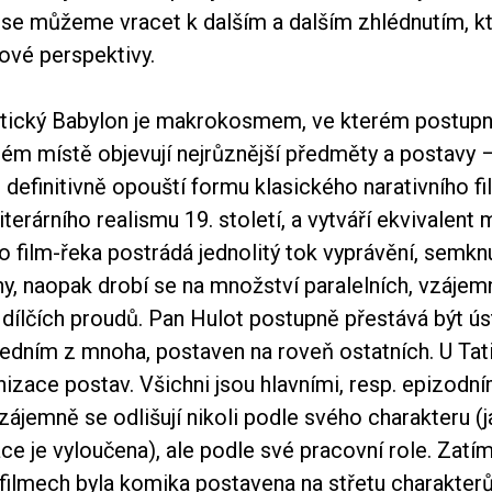
e se můžeme vracet k dalším a dalším zhlédnutím, k
nové perspektivy.
istický Babylon je makrokosmem, ve kterém postupn
ném místě objevují nejrůznější předměty a postavy 
 definitivně opouští formu klasického narativního fi
iterárního realismu 19. století, a vytváří ekvivalent
o film-řeka postrádá jednolitý tok vyprávění, semk
ny, naopak drobí se na množství paralelních, vzájem
dílčích proudů. Pan Hulot postupně přestává být ús
jedním z mnoha, postaven na roveň ostatních. U Tat
hizace postav. Všichni jsou hlavními, resp. epizodní
ájemně se odlišují nikoli podle svého charakteru (j
e je vyloučena), ale podle své pracovní role. Zatí
filmech byla komika postavena na střetu charakterů