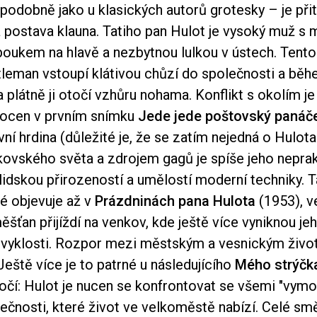
podobně jako u klasických autorů grotesky – je př
á postava klauna. Tatiho pan Hulot je vysoký muž s 
oboukem na hlavě a nezbytnou lulkou v ústech. Tento
leman vstoupí klátivou chůzí do společnosti a bě
 plátně ji otočí vzhůru nohama. Konflikt s okolím je
rocen v prvním snímku
Jede jede poštovský panáč
vní hrdina (důležité je, že se zatím nejedná o Hulot
kovského světa a zdrojem gagů je spíše jeho neprak
idskou přirozeností a umělostí moderní techniky. Ta
é objevuje až v
Prázdninách pana Hulota
(1953), v
ěšťan přijíždí na venkov, kde ještě více vyniknou je
zvyklosti. Rozpor mezi městským a vesnickým živ
eště více je to patrné u následujícího
Mého strýčk
točí: Hulot je nucen se konfrontovat se všemi "vym
ečnosti, které život ve velkoměstě nabízí. Celé sm