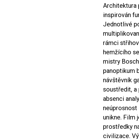
Architektura 
inspirován f
Jednotlivé po
multiplikova
rámci střihov
hemžícího se
mistry Bosch
panoptikum b
návštěvník ga
soustředit, a
absenci anal
neúprosnost 
unikne. Film 
prostředky na
civilizace. 