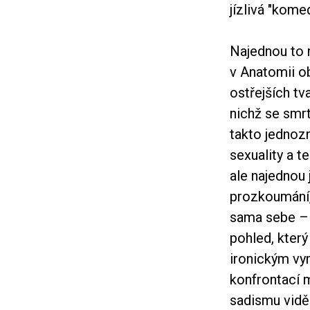
jízlivá "kome
Najednou to n
v Anatomii o
ostřejších tv
nichž se smrt
takto jednozn
sexuality a t
ale najednou 
prozkoumání,
sama sebe – 
pohled, který
ironickým v
konfrontací 
sadismu viděn