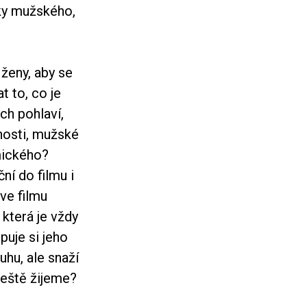
y mužského,
 ženy, aby se
t to, co je
ch pohlaví,
nnosti, mužské
mického?
ní do filmu i
 ve filmu
 která je vždy
puje si jeho
uhu, ale snaží
ještě žijeme?