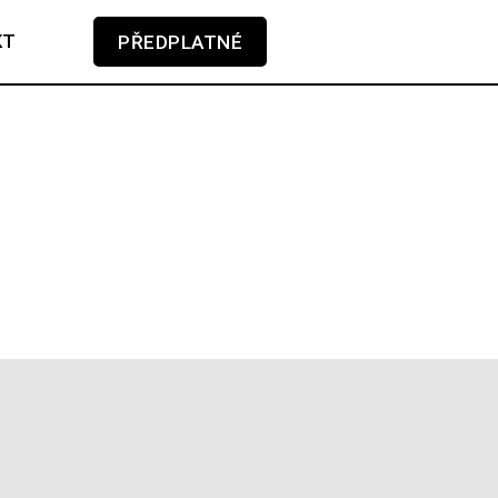
KT
PŘEDPLATNÉ
V košíku zatím nemáte žádné položky.