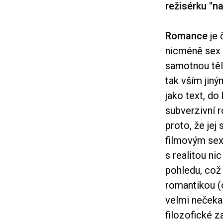
režisérku "n
Romance
je 
nicméně sex a
samotnou těl
tak vším jiný
jako text, do 
subverzivní r
proto, že jej 
filmovým sex
s realitou ni
pohledu, což 
romantikou (o
velmi nečeka
filozofické 