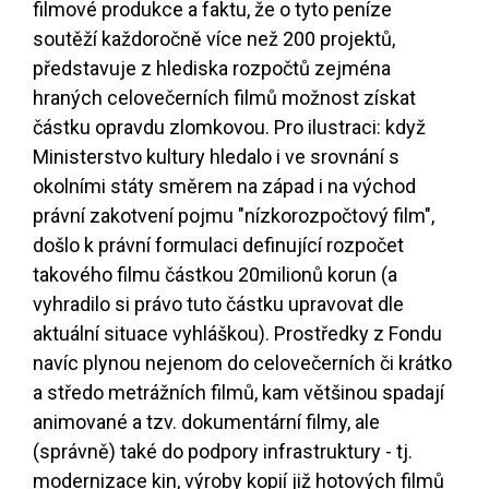
filmové produkce a faktu, že o tyto peníze
soutěží každoročně více než 200 projektů,
představuje z hlediska rozpočtů zejména
hraných celovečerních filmů možnost získat
částku opravdu zlomkovou. Pro ilustraci: když
Ministerstvo kultury hledalo i ve srovnání s
okolními státy směrem na západ i na východ
právní zakotvení pojmu "nízkorozpočtový film",
došlo k právní formulaci definující rozpočet
takového filmu částkou 20milionů korun (a
vyhradilo si právo tuto částku upravovat dle
aktuální situace vyhláškou). Prostředky z Fondu
navíc plynou nejenom do celovečerních či krátko
a středo metrážních filmů, kam většinou spadají
animované a tzv. dokumentární filmy, ale
(správně) také do podpory infrastruktury - tj.
modernizace kin, výroby kopií již hotových filmů