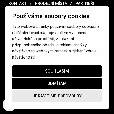
KONTAKT
PRODEJNÍ MÍSTA
PARTNEŘI
MERCH
VOUCHER
Používáme soubory cookies
Tyto webové stránky používají soubory cookies a
Ochrana osobních údajů
/
Obchodní podmínky
další sledovací nástroje s cílem vylepšení
uživatelského prostředí, zobrazení
přizpůsobeného obsahu a reklam, analýzy
redakce@cinepur.cz
návštěvnosti webových stránek a zjištění zdroje
návštěvnosti.
SOUHLASÍM
ODMÍTÁM
UPRAVIT MÉ PŘEDVOLBY