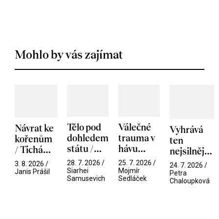
Mohlo by vás zajímat
Tělo pod
Válečné
Návrat ke
Vyhrává
dohledem
trauma v
kořenům
ten
státu /
hávu
/ Tichá
nejsilnější
Pramen
spektáklu
přítelkyně
/ V nitru
28. 7. 2026 /
25. 7. 2026 /
3. 8. 2026 /
24. 7. 2026 /
/ Odyssea
Siarhei
Mojmír
manosféry
Janis Prášil
Petra
Samusevich
Sedláček
Chaloupková