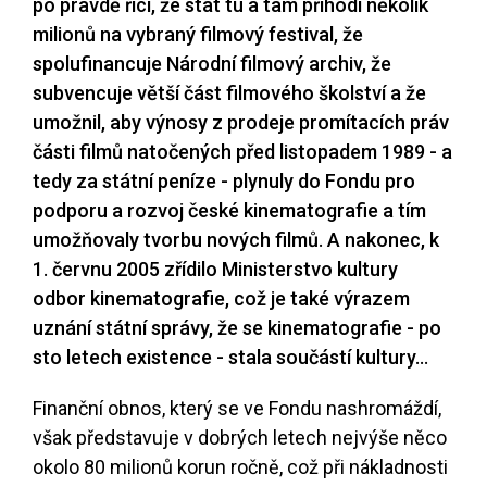
po pravdě říci, že stát tu a tam přihodí několik
milionů na vybraný filmový festival, že
spolufinancuje Národní filmový archiv, že
subvencuje větší část filmového školství a že
umožnil, aby výnosy z prodeje promítacích práv
části filmů natočených před listopadem 1989 - a
tedy za státní peníze - plynuly do Fondu pro
podporu a rozvoj české kinematografie a tím
umožňovaly tvorbu nových filmů. A nakonec, k
1. červnu 2005 zřídilo Ministerstvo kultury
odbor kinematografie, což je také výrazem
uznání státní správy, že se kinematografie - po
sto letech existence - stala součástí kultury...
Finanční obnos, který se ve Fondu nashromáždí,
však představuje v dobrých letech nejvýše něco
okolo 80 milionů korun ročně, což při nákladnosti