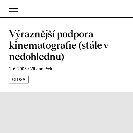
Výraznější podpora
V košíku zatím nemáte žádné položky.
kinematografie (stále v
nedohlednu)
1. 6. 2005 /
Vít Janeček
GLOSA