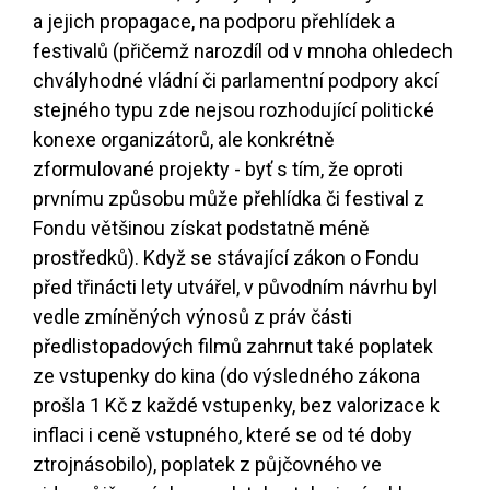
a jejich propagace, na podporu přehlídek a
festivalů (přičemž narozdíl od v mnoha ohledech
chvályhodné vládní či parlamentní podpory akcí
stejného typu zde nejsou rozhodující politické
konexe organizátorů, ale konkrétně
zformulované projekty - byť s tím, že oproti
prvnímu způsobu může přehlídka či festival z
Fondu většinou získat podstatně méně
prostředků). Když se stávající zákon o Fondu
před třinácti lety utvářel, v původním návrhu byl
vedle zmíněných výnosů z práv části
předlistopadových filmů zahrnut také poplatek
ze vstupenky do kina (do výsledného zákona
prošla 1 Kč z každé vstupenky, bez valorizace k
inflaci i ceně vstupného, které se od té doby
ztrojnásobilo), poplatek z půjčovného ve