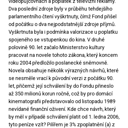
videopůjčovnách a poplatek z televizní reklamy.
Dva poslední zdroje byly v průběhu tehdejšího
parlamentního čtení vyškrtnuty, čímž Fond přišel
od počátku o dva nejpodstatnější zdroje příjmů.
Vyškrtnuta byla i podmínka valorizace u poplatku
spojeného se vstupenkou do kina. V druhé
polovině 90. let začalo Ministerstvo kultury
pracovat na novele tohoto zákona, který koncem
roku 2004 předložilo poslanecké sněmovně.
Novela obsahuje několik výrazných návrhů, které
se nesměle vrací k původní verzi z počátku 90.
let, přičemž její schválení by do Fondu přineslo
až 350 milionů korun ročně, což by pro domácí
kinematografii představovalo od listopadu 1989
nevídané finanční oživení. Kde chce návrh, který
by měl v případě schválení platit od 1. ledna 2006,
tyto peníze vzít? Pilířem je 3% zpoplatnění (a) z