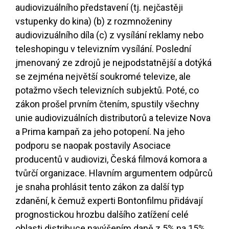
audiovizuálního představení (tj. nejčastěji
vstupenky do kina) (b) z rozmnoženiny
audiovizuálního díla (c) z vysílání reklamy nebo
teleshopingu v televizním vysílání. Poslední
jmenovaný ze zdrojů je nejpodstatnější a dotýká
se zejména největší soukromé televize, ale
potažmo všech televizních subjektů. Poté, co
zákon prošel prvním čtením, spustily všechny
unie audiovizuálních distributorů a televize Nova
a Prima kampaň za jeho potopení. Na jeho
podporu se naopak postavily Asociace
producentů v audiovizi, Česká filmová komora a
tvůrčí organizace. Hlavním argumentem odpůrců
je snaha prohlásit tento zákon za další typ
zdanění, k čemuž experti Bontonfilmu přidávají
prognostickou hrozbu dalšího zatížení celé
oblasti distribuce navýšením daně z 5% na 15%,