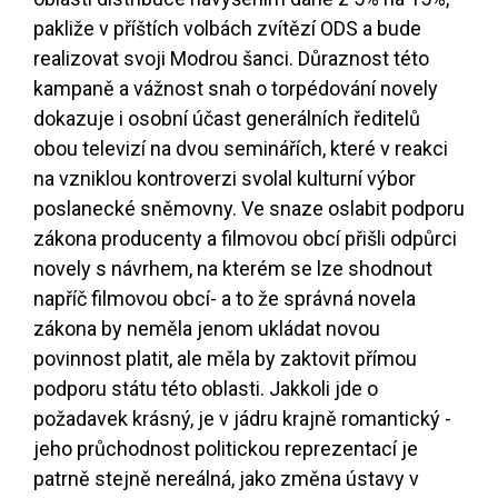
pakliže v příštích volbách zvítězí ODS a bude
realizovat svoji Modrou šanci. Důraznost této
kampaně a vážnost snah o torpédování novely
dokazuje i osobní účast generálních ředitelů
obou televizí na dvou seminářích, které v reakci
na vzniklou kontroverzi svolal kulturní výbor
poslanecké sněmovny. Ve snaze oslabit podporu
zákona producenty a filmovou obcí přišli odpůrci
novely s návrhem, na kterém se lze shodnout
napříč filmovou obcí- a to že správná novela
zákona by neměla jenom ukládat novou
povinnost platit, ale měla by zaktovit přímou
podporu státu této oblasti. Jakkoli jde o
požadavek krásný, je v jádru krajně romantický -
jeho průchodnost politickou reprezentací je
patrně stejně nereálná, jako změna ústavy v