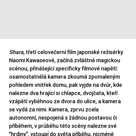
Shara
, třetí celovečerní film japonské režisérky
Naomi Kawaseové, začíná zvláštně magickou
scénou, přinášející specificky filmové napětí:
osamostatnělá kamera zkoumá zpomaleným
pohledem vnitřek domu, pak vyjde na dvůr, kde
nalezne dva hrající si chlapce, dvojčata, kteří
vzápětí vyběhnou ze dvora do ulice, a kamera
se vydá za nimi. Kamera, zprvu zcela
autonomní, nespojená s žádnou postavou či
příběhem, v průběhu této scény nalezne své
"hrdiny", vstoupí do světa příběhu, nicméně