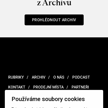
z Archivu
PROHLÉDNOUT ARCHIV
RUBRIKY
ARCHIV
O NÁS
PODCAST
KONTAKT
PRODEJNÍ MÍSTA
PARTNEŘI
MERCH
VOUCHER
Používáme soubory cookies