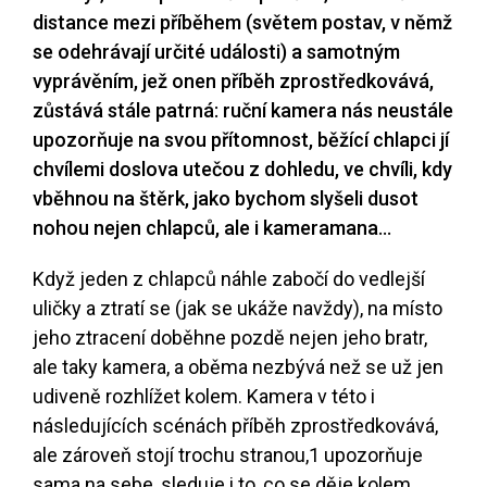
distance mezi příběhem (světem postav, v němž
se odehrávají určité události) a samotným
vyprávěním, jež onen příběh zprostředkovává,
zůstává stále patrná: ruční kamera nás neustále
upozorňuje na svou přítomnost, běžící chlapci jí
chvílemi doslova utečou z dohledu, ve chvíli, kdy
vběhnou na štěrk, jako bychom slyšeli dusot
nohou nejen chlapců, ale i kameramana...
Když jeden z chlapců náhle zabočí do vedlejší
uličky a ztratí se (jak se ukáže navždy), na místo
jeho ztracení doběhne pozdě nejen jeho bratr,
ale taky kamera, a oběma nezbývá než se už jen
udiveně rozhlížet kolem. Kamera v této i
následujících scénách příběh zprostředkovává,
ale zároveň stojí trochu stranou,
1
upozorňuje
sama na sebe, sleduje i to, co se děje kolem,