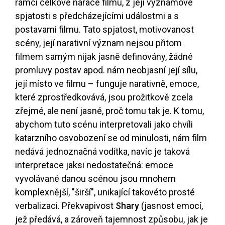
rámci celkové narace filmu, z její významové
spjatosti s předcházejícími událostmi a s
postavami filmu. Tato spjatost, motivovanost
scény, její narativní význam nejsou přitom
filmem samým nijak jasně definovány, žádné
promluvy postav apod. nám neobjasní její sílu,
její místo ve filmu – funguje narativně, emoce,
které zprostředkovává, jsou prožitkově zcela
zřejmé, ale není jasné, proč tomu tak je. K tomu,
abychom tuto scénu interpretovali jako chvíli
katarzního osvobození se od minulosti, nám film
nedává jednoznačná vodítka, navíc je taková
interpretace jaksi nedostatečná: emoce
vyvolávané danou scénou jsou mnohem
komplexnější, "širší", unikající takovéto prosté
verbalizaci. Překvapivost
Shary
(jasnost emocí,
jež předává, a zároveň tajemnost způsobu, jak je