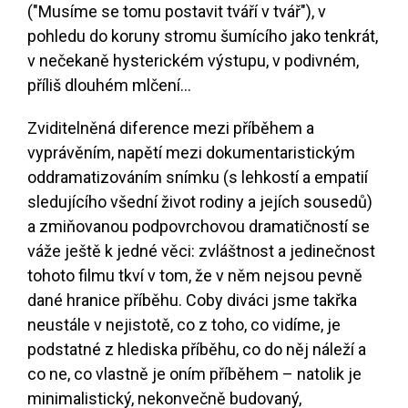
("Musíme se tomu postavit tváří v tvář"), v
pohledu do koruny stromu šumícího jako tenkrát,
v nečekaně hysterickém výstupu, v podivném,
příliš dlouhém mlčení...
Zviditelněná diference mezi příběhem a
vyprávěním, napětí mezi dokumentaristickým
oddramatizováním snímku (s lehkostí a empatií
sledujícího všední život rodiny a jejích sousedů)
a zmiňovanou podpovrchovou dramatičností se
váže ještě k jedné věci: zvláštnost a jedinečnost
tohoto filmu tkví v tom, že v něm nejsou pevně
dané hranice příběhu. Coby diváci jsme takřka
neustále v nejistotě, co z toho, co vidíme, je
podstatné z hlediska příběhu, co do něj náleží a
co ne, co vlastně je oním příběhem – natolik je
minimalistický, nekonvečně budovaný,