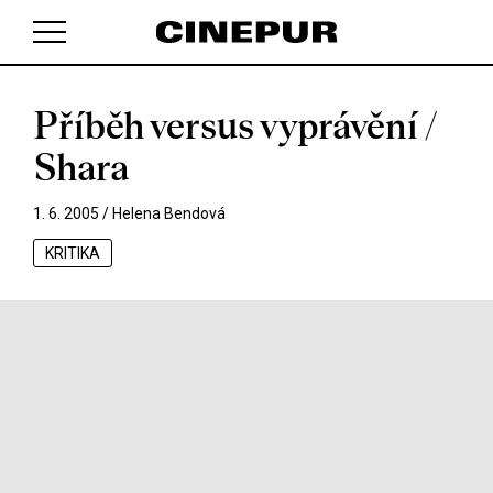
Příběh versus vyprávění /
V košíku zatím nemáte žádné položky.
Shara
1. 6. 2005 /
Helena Bendová
KRITIKA