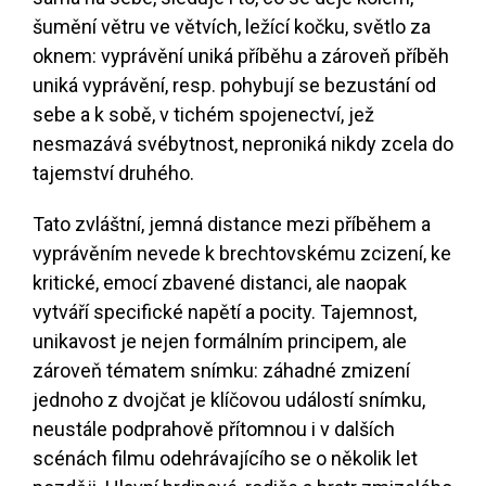
šumění větru ve větvích, ležící kočku, světlo za
oknem: vyprávění uniká příběhu a zároveň příběh
uniká vyprávění, resp. pohybují se bezustání od
sebe a k sobě, v tichém spojenectví, jež
nesmazává svébytnost, neproniká nikdy zcela do
tajemství druhého.
Tato zvláštní, jemná distance mezi příběhem a
vyprávěním nevede k brechtovskému zcizení, ke
kritické, emocí zbavené distanci, ale naopak
vytváří specifické napětí a pocity. Tajemnost,
unikavost je nejen formálním principem, ale
zároveň tématem snímku: záhadné zmizení
jednoho z dvojčat je klíčovou událostí snímku,
neustále podprahově přítomnou i v dalších
scénách filmu odehrávajícího se o několik let