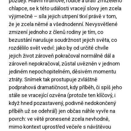
později. Hlavní hrdinové, rodiče a bratr zmizelého
chlapce, se k této události vracejí slovy jen zcela
výjimečně – síla jejich utrpení tkví právě v tom,
že je zcela němé a všednodenní. Nevysvětlené
zmizení jednoho z členů rodiny je tím, co
bezustání narušuje soudržnost jejich světa, co
rozdělilo svět vedví: jako by od určité chvíle
jejich život zároveň pokračoval normálně dál a
zároveň nepokračoval, zůstal uvězněn v jednom
jediném nepochopitelném, děsivém momentu
ztráty. Snímek tak prostupuje zvláštně
podprahová dramatičnost, kdy příběh, či spíš jeho
stále se vracející ozvěna (protože ten klíčový, i
když hned pozastavený, podivně nedokončený
příběh už se odehrál) jen občas náhle vyvře na
povrch: ve větě pronesené zcela nevhodně,
mimo kontext uprostřed večeře s návštěvou