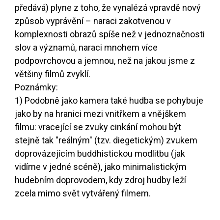
předává) plyne z toho, že vynalézá vpravdě nový
způsob vyprávění – naraci zakotvenou v
komplexnosti obrazů spíše než v jednoznačnosti
slov a významů, naraci mnohem více
podpovrchovou a jemnou, než na jakou jsme z
většiny filmů zvyklí.
Poznámky:
1) Podobně jako kamera také hudba se pohybuje
jako by na hranici mezi vnitřkem a vnějškem
filmu: vracející se zvuky cinkání mohou být
stejně tak "reálným" (tzv. diegetickým) zvukem
doprovázejícím buddhistickou modlitbu (jak
vidíme v jedné scéně), jako minimalistickým
hudebním doprovodem, kdy zdroj hudby leží
zcela mimo svět vytvářený filmem.