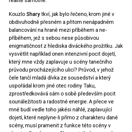
realitě samotné.
Kouzlo
Shary
tkví, jak bylo řečeno, krom jiné v
obdivuhodně přesném a přitom nenápadném
balancování na hraně mezi příběhem a ne-
příběhem, jež s sebou nese působivou
enigmatičnost z hlediska diváckého prožitku. Jak
vysvětlit například onen intenzivní pocit dojetí,
který mne vždy zaplavuje u scény tanečního
průvodu procházejícího ulicí? Průvod, v jehož
čele tančí mladá dívka ze sousedství a který
uspořádal krom jiné otec rodiny Taku,
zprostředkovává sám o sobě především pocit
sounáležitosti a radostné energie. A přece ve
mně budí vedle toho jakési náhlé, zaplavující
dojetí, které neplyne-li přímo z charakteru dané
scény, musí pramenit z funkce této scény v