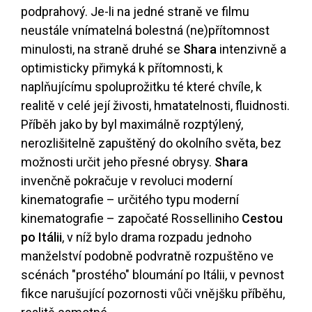
podprahový. Je-li na jedné straně ve filmu
neustále vnímatelná bolestná (ne)přítomnost
minulosti, na straně druhé se
Shara
intenzivně a
optimisticky přimyká k přítomnosti, k
naplňujícímu spoluprožitku té které chvíle, k
realitě v celé její živosti, hmatatelnosti, fluidnosti.
Příběh jako by byl maximálně rozptýlený,
nerozlišitelně zapuštěný do okolního světa, bez
možnosti určit jeho přesné obrysy.
Shara
invenčně pokračuje v revoluci moderní
kinematografie – určitého typu moderní
kinematografie – započaté Rosselliniho
Cestou
po Itálii
, v níž bylo drama rozpadu jednoho
manželství podobně podvratně rozpuštěno ve
scénách "prostého" bloumání po Itálii, v pevnost
fikce narušující pozornosti vůči vnějšku příběhu,