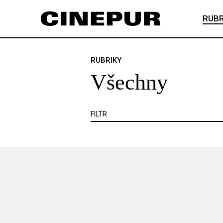
Veškerý obsah
Článek je zadarmo
RUBR
Článek je placený
VŠECHNY
ANKETA
ČESKÝ FILM
RUBRIKY
Všechny
KNIHA
KRITIKA
MIMO KINO
VIDEOHRA
WEB
ZOOM
SE
FILTR