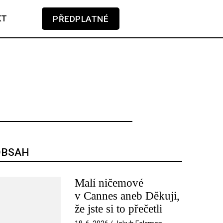
KT
PŘEDPLATNÉ
GLOSA
KAMERA-PERO
V košíku zatím nemáte žádné položky.
SOUNDTRACK
TÉMA
TELEVIZE
OBSAH
Malí ničemové
v Cannes aneb Děkuji,
že jste si to přečetli