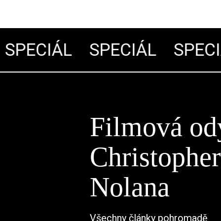
SPECIÁL
SPECIÁL
SPECIÁ
Filmová od
Christophe
Nolana
Všechny články pohromadě