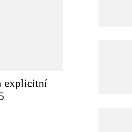
 explicitní
5