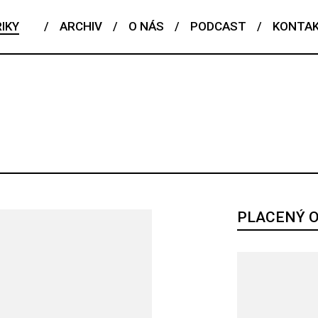
IKY
/
ARCHIV
/
O NÁS
/
PODCAST
/
KONTA
ČESKÝ TALENT
EDITORIAL
FENOMÉN
FLASHBACK
POJEM
PORTRÉT
PROFIL
REPORT
ROZHOVOR
RIÁL
PLACENÝ 