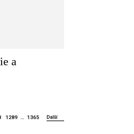
ie a
8
1289
...
1365
Další