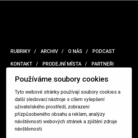
RUBRIKY
ARCHIV
O NÁS
PODCAST
KONTAKT
PRODEJNÍ MÍSTA
PARTNEŘI
MERCH
VOUCHER
Používáme soubory cookies
Tyto webové stránky používají soubory cookies a
Ochrana osobních údajů
/
Obchodní podmínky
další sledovací nástroje s cílem vylepšení
uživatelského prostředí, zobrazení
přizpůsobeného obsahu a reklam, analýzy
redakce@cinepur.cz
návštěvnosti webových stránek a zjištění zdroje
návštěvnosti.