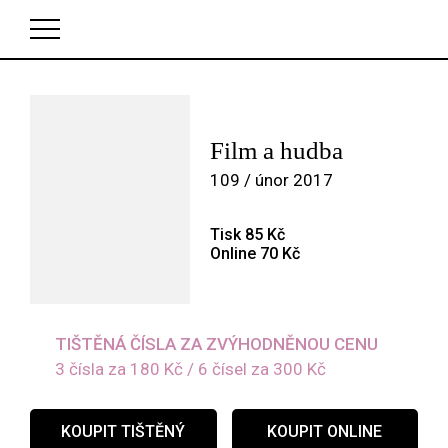
V košíku zatím nemáte žádné položky.
Film a hudba
109 / únor 2017
Tisk 85 Kč
Online 70 Kč
TIŠTĚNÁ ČÍSLA ZA ZVÝHODNĚNOU CENU
3 čísla za 180 Kč / 6 čísel za 300 Kč
KOUPIT TIŠTĚNÝ
KOUPIT ONLINE