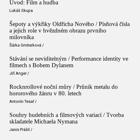
Úvod: Film a hudba
Lukáš Skupa
Šepoty a výkřiky Oldřicha Nového / Písňová čísla
a jejich role v hvězdném obrazu prvního
milovníka
Šárka Gmiterková
/
Stávání se neviditelným / Performance identity ve
filmech s Bobem Dylanem
Jiří Anger
/
Rocknrollové noční můry / Průnik metalu do
hororového žánru v 80. letech
Antonín Tesař
/
Souhry hudebních a filmových variací / Tvorba
skladatele Michaela Nymana
Janis Prášil
/