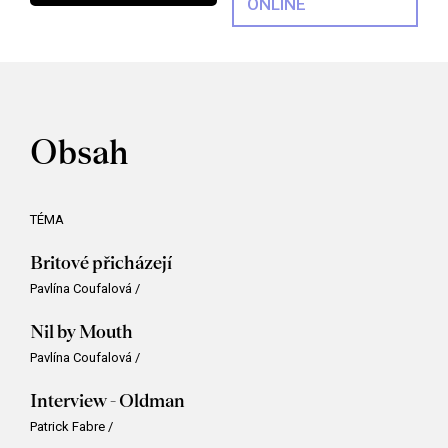
ONLINE
Obsah
TÉMA
Britové přicházejí
Pavlína Coufalová
/
Nil by Mouth
Pavlína Coufalová
/
Interview - Oldman
Patrick Fabre
/