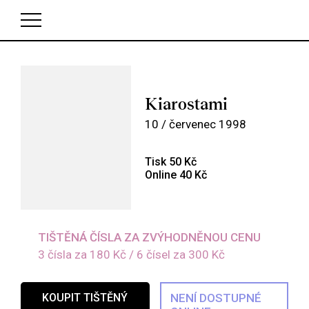
V košíku zatím nemáte žádné položky.
Kiarostami
10 / červenec 1998
Tisk 50 Kč
Online 40 Kč
TIŠTĚNÁ ČÍSLA ZA ZVÝHODNĚNOU CENU
3 čísla za 180 Kč / 6 čísel za 300 Kč
KOUPIT TIŠTĚNÝ
NENÍ DOSTUPNÉ