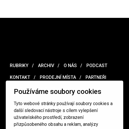
RUBRIKY
ARCHIV
O NÁS
PODCAST
KONTAKT
PRODEJNÍ MÍSTA
PARTNEŘI
MERCH
VOUCHER
Používáme soubory cookies
Tyto webové stránky používají soubory cookies a
Ochrana osobních údajů
/
Obchodní podmínky
další sledovací nástroje s cílem vylepšení
uživatelského prostředí, zobrazení
přizpůsobeného obsahu a reklam, analýzy
redakce@cinepur.cz