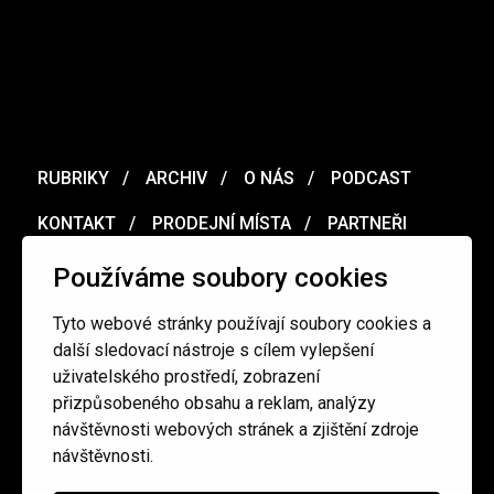
RUBRIKY
ARCHIV
O NÁS
PODCAST
KONTAKT
PRODEJNÍ MÍSTA
PARTNEŘI
MERCH
VOUCHER
Používáme soubory cookies
Tyto webové stránky používají soubory cookies a
Ochrana osobních údajů
/
Obchodní podmínky
další sledovací nástroje s cílem vylepšení
uživatelského prostředí, zobrazení
přizpůsobeného obsahu a reklam, analýzy
redakce@cinepur.cz
návštěvnosti webových stránek a zjištění zdroje
návštěvnosti.