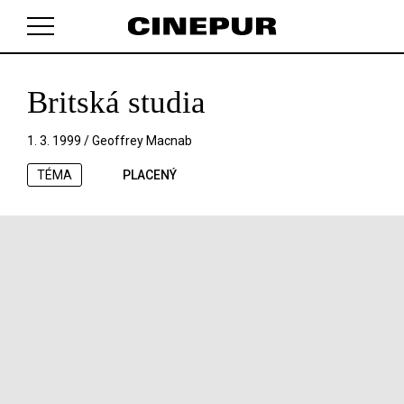
Britská studia
V košíku zatím nemáte žádné položky.
1. 3. 1999 /
Geoffrey Macnab
TÉMA
PLACENÝ