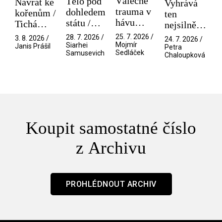
Válečné
Tělo pod
Návrat ke
Vyhrává
trauma v
dohledem
kořenům /
ten
hávu
státu /
Tichá
nejsilnější
spektáklu
Pramen
přítelkyně
/ V nitru
25. 7. 2026 /
28. 7. 2026 /
3. 8. 2026 /
24. 7. 2026 /
/ Odyssea
Mojmír
Siarhei
manosféry
Janis Prášil
Petra
Sedláček
Samusevich
Chaloupková
Koupit samostatné číslo
z Archivu
PROHLÉDNOUT ARCHIV