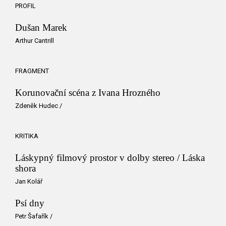
PROFIL
Dušan Marek
Arthur Cantrill
FRAGMENT
Korunovační scéna z Ivana Hrozného
Zdeněk Hudec
/
KRITIKA
Láskypný filmový prostor v dolby stereo / Láska
shora
Jan Kolář
Psí dny
Petr Šafařík
/