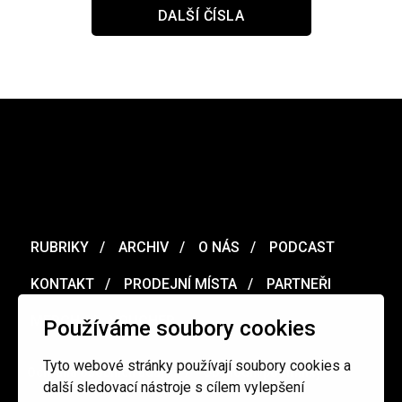
DALŠÍ ČÍSLA
RUBRIKY
ARCHIV
O NÁS
PODCAST
KONTAKT
PRODEJNÍ MÍSTA
PARTNEŘI
MERCH
VOUCHER
Používáme soubory cookies
Tyto webové stránky používají soubory cookies a
Ochrana osobních údajů
/
Obchodní podmínky
další sledovací nástroje s cílem vylepšení