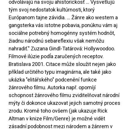
odvolávajú na svoju ahistorickosť ... Vysvetĺujú
tým svoj nedostatok kultúrnosti, ktorý
Európanom tajne závidia. ... Žánre ako western a
gangsterka vás istotne pobavia, ponúknu vám aj
sociálne potrebný homogénny systém hodnôt,
žiadnu národnú sebareflexiu však nemôžu
nahradiť." Zuzana Gindl-Tatárová: Hollywoodoo.
Filmové ilúzie podĺa zaručených receptov.
Bratislava 2001. Citace může sloužit nejen jako
příklad určitého typu imaginárna, ale také jako
ukázka "elitářského" podcenění funkce
žánrového filmu. Autorka např. opomíjí
schopnost žánrového filmu zviditelňovat národní
mýty či dokonce ukazovat jejich samotný proces
zrodu. Kromě toho ovšem (jak ukazuje Rick
Altman v knize Film/Genre) je možné vidět
zásadní podobnost mezi národem a žánrem v