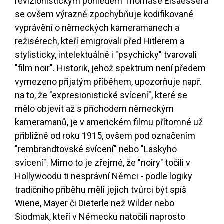
revizionistickým pohledem Thomase Elsaessera
se ovšem výrazně zpochybňuje kodifikované
vyprávění o německých kameramanech a
režisérech, kteří emigrovali před Hitlerem a
stylisticky, intelektuálně i "psychicky" tvarovali
"film noir". Historik, jehož spektrum není předem
vymezeno přijatým příběhem, upozorňuje např.
na to, že "expresionistické svícení", které se
mělo objevit až s příchodem německým
kameramanů, je v americkém filmu přítomné už
přibližně od roku 1915, ovšem pod označením
"rembrandtovské svícení" nebo "Laskyho
svícení". Mimo to je zřejmé, že "noiry" točili v
Hollywoodu ti nesprávní Němci - podle logiky
tradičního příběhu měli jejich tvůrci být spíš
Wiene, Mayer či Dieterle než Wilder nebo
Siodmak, kteří v Německu natočili naprosto