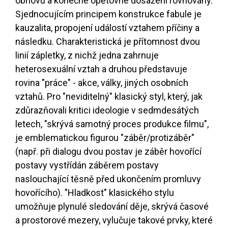
obnovu a konečné opětovné dosažení rovnováhy.
Sjednocujícím principem konstrukce fabule je
kauzalita, propojení událostí vztahem příčiny a
následku. Charakteristická je přítomnost dvou
linií zápletky, z nichž jedna zahrnuje
heterosexuální vztah a druhou představuje
rovina "práce" - akce, války, jiných osobních
vztahů. Pro "neviditelný" klasický styl, který, jak
zdůrazňovali kritici ideologie v sedmdesátých
letech, "skrývá samotný proces produkce filmu",
je emblematickou figurou "záběr/protizáběr"
(např. při dialogu dvou postav je záběr hovořící
postavy vystřídán záběrem postavy
naslouchající těsně před ukončením promluvy
hovořícího). "Hladkost" klasického stylu
umožňuje plynulé sledování děje, skrývá časové
a prostorové mezery, vylučuje takové prvky, které