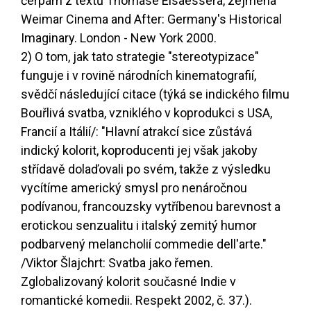
čerpám z textů Thomase Elsaessera, zejména
Weimar Cinema and After: Germany's Historical
Imaginary. London - New York 2000.
2) O tom, jak tato strategie "stereotypizace"
funguje i v rovině národních kinematografií,
svědčí následující citace (týká se indického filmu
Bouřlivá svatba, vzniklého v koprodukci s USA,
Francií a Itálií/: "Hlavní atrakcí sice zůstává
indický kolorit, koproducenti jej však jakoby
střídavě dolaďovali po svém, takže z výsledku
vycítíme americký smysl pro nenáročnou
podívanou, francouzsky vytříbenou barevnost a
erotickou senzualitu i italský zemitý humor
podbarvený melancholií commedie dell'arte."
/Viktor Šlajchrt: Svatba jako řemen.
Zglobalizovaný kolorit současné Indie v
romantické komedii. Respekt 2002, č. 37.).