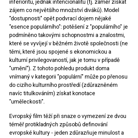
inferioritu, jednak intencionalitu (tj. záměr získat
zájem co největšího množství diváků). Model
"dostupnosti" opět podvrací dojem nějaké
"esence populárního": potěšení z "populárního" je
podmíněno takovými schopnostmi a znalostmi,
které se vyvíjejí v běžném životě společnosti (ne
těmi, které jsou spojené s ekonomickou a
kulturní privilegovaností, jak je tomu v případě
"umění"). Z tohoto pohledu produkt doma
vnímaný v kategorii "populární" může po přenosu
do cizího kulturního prostředí (zdůrazněném
navíc titulkováním) získat konotace
"uměleckosti".
Evropský film těží při snaze o vymezení ze dvou
téměř protikladných způsobů definování
evropské kultury - jeden zdůrazňuje minulost a