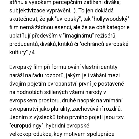
střihu a vysokém percepčním zatížení diváka;
subjektivizace vyprávění...). To jen dokládá
skutečnost, že jak "evropský", tak "hollywoodský"
film nemá žádnou esenci, ale že se obě kategorie
uplatňují především v "imaginárnu" režisérů,
producentů, diváků, kritiků či "ochránců evropské
kultury".
/4
Evropský film při formulování vlastní identity
naráží na řadu rozporů, jakým je i váhání mezi
dvojím pojetím evropanství: první je postavené
na hodnotách sdílených všemi národy v
evropském prostoru, druhé naopak na vnímání
evropanství jako plurality, zachovávání rozdílů.
Jedním z výsledků toho prvního pojetí jsou tzv.
"europudingy", hybridní evropské
velkokoprodukce, kdy motivem spolupráce