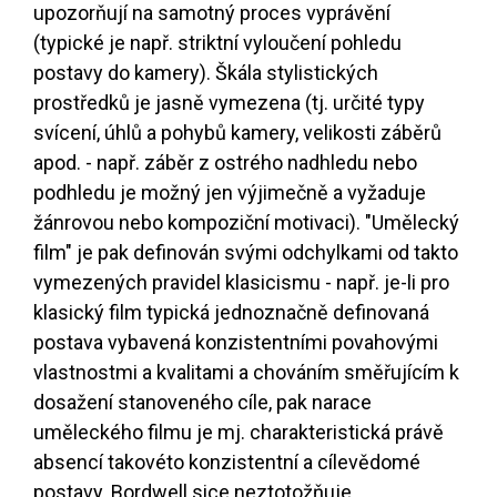
upozorňují na samotný proces vyprávění
(typické je např. striktní vyloučení pohledu
postavy do kamery). Škála stylistických
prostředků je jasně vymezena (tj. určité typy
svícení, úhlů a pohybů kamery, velikosti záběrů
apod. - např. záběr z ostrého nadhledu nebo
podhledu je možný jen výjimečně a vyžaduje
žánrovou nebo kompoziční motivaci). "Umělecký
film" je pak definován svými odchylkami od takto
vymezených pravidel klasicismu - např. je-li pro
klasický film typická jednoznačně definovaná
postava vybavená konzistentními povahovými
vlastnostmi a kvalitami a chováním směřujícím k
dosažení stanoveného cíle, pak narace
uměleckého filmu je mj. charakteristická právě
absencí takovéto konzistentní a cílevědomé
postavy. Bordwell sice neztotožňuje