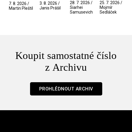
Pramen
spektáklu
přítelkyně
narušitelé
28. 7. 2026 /
25. 7. 2026 /
3. 8. 2026 /
7. 8. 2026 /
/ Odyssea
z vesmíru
Siarhei
Mojmír
Janis Prášil
Martin Pleštil
Samusevich
Sedláček
/ Mouchy
Koupit samostatné číslo
z Archivu
PROHLÉDNOUT ARCHIV