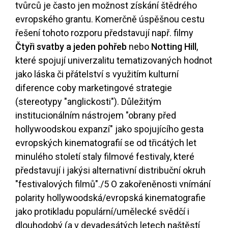
tvůrců je často jen možnost získání štědrého
evropského grantu. Komerčně úspěšnou cestu
řešení tohoto rozporu představují např. filmy
Čtyři svatby a jeden pohřeb
nebo
Notting Hill
,
které spojují univerzalitu tematizovaných hodnot
jako láska či přátelství s využitím kulturní
diference coby marketingové strategie
(stereotypy "anglickosti"). Důležitým
institucionálním nástrojem "obrany před
hollywoodskou expanzí" jako spojujícího gesta
evropských kinematografií se od třicátých let
minulého století staly filmové festivaly, které
představují i jakýsi alternativní distribuční okruh
"festivalových filmů".
/5
O zakořeněnosti vnímání
polarity hollywoodská/evropská kinematografie
jako protikladu populární/umělecké svědčí i
dlouhodobý (a v devadesátých letech naštěstí