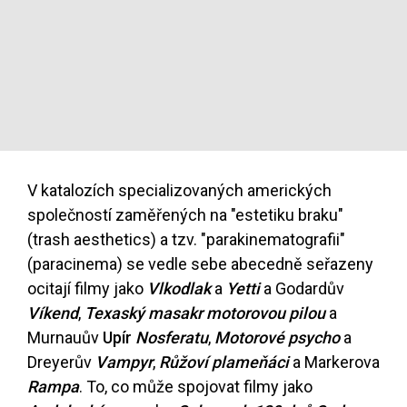
V katalozích specializovaných amerických
společností zaměřených na "estetiku braku"
(trash aesthetics) a tzv. "parakinematografii"
(paracinema) se vedle sebe abecedně seřazeny
ocitají filmy jako
Vlkodlak
a
Yetti
a Godardův
Víkend
,
Texaský masakr motorovou pilou
a
Murnauův
Upír
Nosferatu
,
Motorové psycho
a
Dreyerův
Vampyr
,
Růžoví plameňáci
a Markerova
Rampa
. To, co může spojovat filmy jako