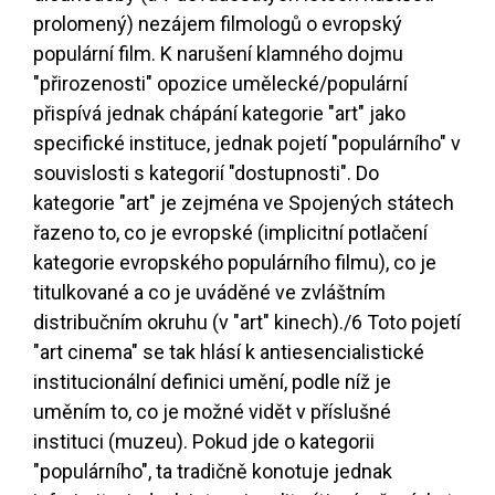
prolomený) nezájem filmologů o evropský
populární film. K narušení klamného dojmu
"přirozenosti" opozice umělecké/populární
přispívá jednak chápání kategorie "art" jako
specifické instituce, jednak pojetí "populárního" v
souvislosti s kategorií "dostupnosti". Do
kategorie "art" je zejména ve Spojených státech
řazeno to, co je evropské (implicitní potlačení
kategorie evropského populárního filmu), co je
titulkované a co je uváděné ve zvláštním
distribučním okruhu (v "art" kinech).
/6
Toto pojetí
"art cinema" se tak hlásí k antiesencialistické
institucionální definici umění, podle níž je
uměním to, co je možné vidět v příslušné
instituci (muzeu). Pokud jde o kategorii
"populárního", ta tradičně konotuje jednak