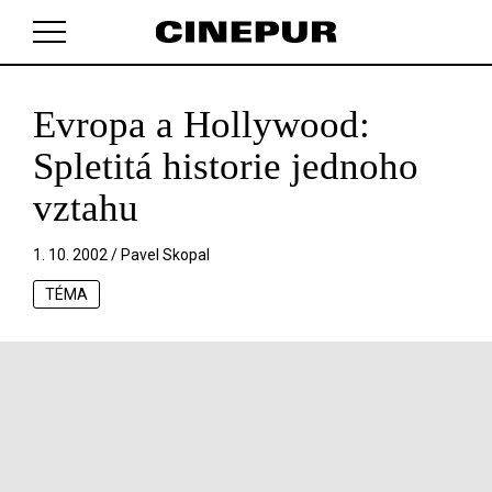
Evropa a Hollywood:
V košíku zatím nemáte žádné položky.
Spletitá historie jednoho
vztahu
1. 10. 2002 /
Pavel Skopal
TÉMA