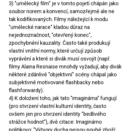
3) "umělecký film" je v tomto pojetí chápán jako
soubor norem a konvencí, samozřejmě ale ne
tak kodifikovaných. Filmy náležející k modu
"umělecké narace" kladou důraz na
nejednoznačnost, "otevřený konec",
zpochybnění kauzality. Často také produkují
vlastní vnitřní normy, které určují způsob
vyprávění a které si divák musí osvojit (např.
filmy Alaina Resnaise mnohdy vyžadují, aby divák
některé zdánlivě "objektivní" scény chápal jako
subjektivně motivované flashbacky nebo
flashforwardy).
4) K doložení toho, jak tato "imaginárna" fungují
(pro stvrzení vlastní kulturní identity, často
ovšem jen pro stvrzení identity "bedlivého
strážce hodnot"), dvě citace: Imaginárno
politikovo: "Výtvory ducha nejsou pouhé zboží;