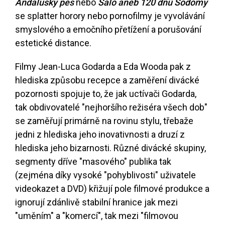
Andaluský pes
nebo
Salo aneb 120 dnů Sodomy
se splatter horory nebo pornofilmy je vyvolávání
smyslového a emočního přetížení a porušování
estetické distance.
Filmy Jean-Luca Godarda a Eda Wooda pak z
hlediska způsobu recepce a zaměření divácké
pozornosti spojuje to, že jak uctívači Godarda,
tak obdivovatelé "nejhoršího režiséra všech dob"
se zaměřují primárně na rovinu stylu, třebaže
jedni z hlediska jeho inovativnosti a druzí z
hlediska jeho bizarnosti. Různé divácké skupiny,
segmenty dříve "masového" publika tak
(zejména díky vysoké "pohyblivosti" uživatele
videokazet a DVD) křižují pole filmové produkce a
ignorují zdánlivě stabilní hranice jak mezi
"uměním" a "komercí", tak mezi "filmovou