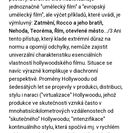
jednoznačně "umělecký film" a "evropský
umělecký film", ale výčet příkladů, které uvádí, je
výmluvný:
Zatmění, Rocco a jeho bratři,
Nehoda, Teoréma, Řím, otevřené město
...
/3
Ani
tento přístup, který klade extrémní důraz na
normu a opomíjí odchylky, nemůže zajistit
univerzální charakteristiku esenciálních
vlastností hollywoodského filmu. Situace se
navíc výrazně komplikuje v diachronní
perspektivě. Proměny Hollywoodu od
šedesátých let se projevily v produkci, distribuci,
stylu i naraci ("virtualizace" Hollywoodu, jehož
produkce ve skutečnosti vzniká často v
mnohatisícikilometrových vzdálenostech od
"skutečného" Hollywoodu; "intenzifikace"
kontinuálního stylu, která spočívá mj. v rychlém