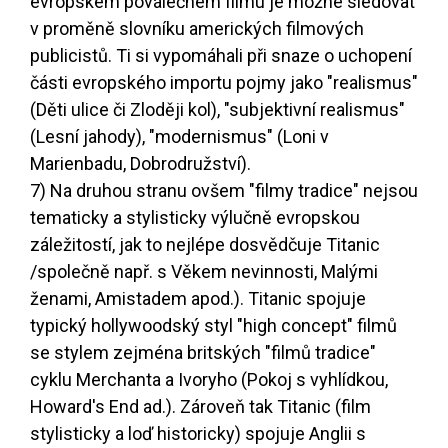
evropském poválečném filmu je možné sledovat
v proměně slovníku amerických filmových
publicistů. Ti si vypomáhali při snaze o uchopení
části evropského importu pojmy jako "realismus"
(Děti ulice či Zloději kol), "subjektivní realismus"
(Lesní jahody), "modernismus" (Loni v
Marienbadu, Dobrodružství).
7) Na druhou stranu ovšem "filmy tradice" nejsou
tematicky a stylisticky výlučně evropskou
záležitostí, jak to nejlépe dosvědčuje Titanic
/společně např. s Věkem nevinnosti, Malými
ženami, Amistadem apod.). Titanic spojuje
typický hollywoodský styl "high concept" filmů
se stylem zejména britských "filmů tradice"
cyklu Merchanta a Ivoryho (Pokoj s vyhlídkou,
Howard's End ad.). Zároveň tak Titanic (film
stylisticky a loď historicky) spojuje Anglii s