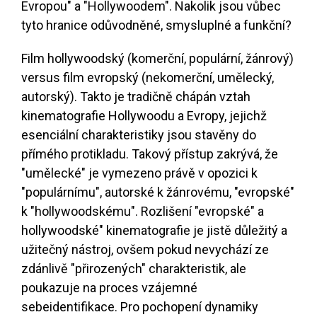
Evropou" a "Hollywoodem". Nakolik jsou vůbec
tyto hranice odůvodněné, smysluplné a funkční?
Film hollywoodský (komerční, populární, žánrový)
versus film evropský (nekomerční, umělecký,
autorský). Takto je tradičně chápán vztah
kinematografie Hollywoodu a Evropy, jejichž
esenciální charakteristiky jsou stavěny do
přímého protikladu. Takový přístup zakrývá, že
"umělecké" je vymezeno právě v opozici k
"populárnímu", autorské k žánrovému, "evropské"
k "hollywoodskému". Rozlišení "evropské" a
hollywoodské" kinematografie je jistě důležitý a
užitečný nástroj, ovšem pokud nevychází ze
zdánlivě "přirozených" charakteristik, ale
poukazuje na proces vzájemné
sebeidentifikace. Pro pochopení dynamiky