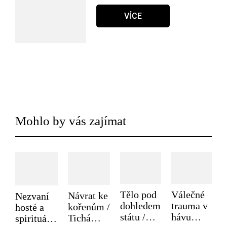
VÍCE
Mohlo by vás zajímat
Tělo pod
Válečné
Návrat ke
Nezvaní
dohledem
trauma v
kořenům /
hosté a
státu /
hávu
Tichá
spirituální