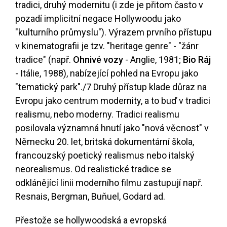
tradici, druhý modernitu (i zde je přitom často v
pozadí implicitní negace Hollywoodu jako
"kulturního průmyslu"). Výrazem prvního přístupu
v kinematografii je tzv. "heritage genre" - "žánr
tradice" (např.
Ohnivé vozy
- Anglie, 1981;
Bio Ráj
- Itálie, 1988), nabízející pohled na Evropu jako
"tematický park".
/7
Druhý přístup klade důraz na
Evropu jako centrum modernity, a to buď v tradici
realismu, nebo moderny. Tradici realismu
posilovala významná hnutí jako "nová věcnost" v
Německu 20. let, britská dokumentární škola,
francouzský poetický realismus nebo italský
neorealismus. Od realistické tradice se
odklánějící linii moderního filmu zastupují např.
Resnais, Bergman, Buňuel, Godard ad.
Přestože se hollywoodská a evropská