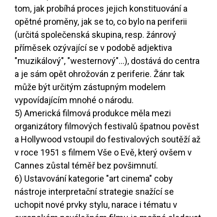
tom, jak probíhá proces jejich konstituování a
opětné proměny, jak se to, co bylo na periferii
(určitá společenská skupina, resp. žánrový
příměsek ozývající se v podobě adjektiva
"muzikálový", "westernový"...), dostává do centra
a je sám opět ohrožován z periferie. Žánr tak
může být určitým zástupným modelem
vypovídajícím mnohé o národu.
5) Americká filmová produkce měla mezi
organizátory filmových festivalů špatnou pověst
a Hollywood vstoupil do festivalových soutěží až
v roce 1951 s filmem Vše o Evě, který ovšem v
Cannes zůstal téměř bez povšimnutí.
6) Ustavování kategorie "art cinema" coby
nástroje interpretační strategie snažící se
uchopit nové prvky stylu, narace i tématu v