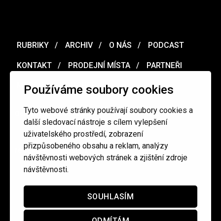
RUBRIKY
ARCHIV
O NÁS
PODCAST
KONTAKT
PRODEJNÍ MÍSTA
PARTNEŘI
MERCH
VOUCHER
Používáme soubory cookies
Tyto webové stránky používají soubory cookies a
Ochrana osobních údajů
/
Obchodní podmínky
další sledovací nástroje s cílem vylepšení
uživatelského prostředí, zobrazení
přizpůsobeného obsahu a reklam, analýzy
redakce@cinepur.cz
návštěvnosti webových stránek a zjištění zdroje
návštěvnosti.
SOUHLASÍM
ODMÍTÁM