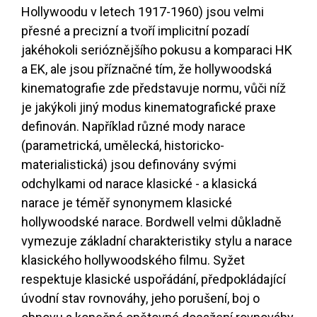
Hollywoodu v letech 1917-1960) jsou velmi
přesné a precizní a tvoří implicitní pozadí
jakéhokoli serióznějšího pokusu a komparaci HK
a EK, ale jsou příznačné tím, že hollywoodská
kinematografie zde představuje normu, vůči níž
je jakýkoli jiný modus kinematografické praxe
definován. Například různé mody narace
(parametrická, umělecká, historicko-
materialistická) jsou definovány svými
odchylkami od narace klasické - a klasická
narace je téměř synonymem klasické
hollywoodské narace. Bordwell velmi důkladně
vymezuje základní charakteristiky stylu a narace
klasického hollywoodského filmu. Syžet
respektuje klasické uspořádání, předpokládající
úvodní stav rovnováhy, jeho porušení, boj o