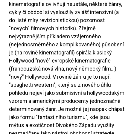
kinematografie ovlivňují neustále, některé žánry,
cykly či období si vysloužily zvlášť intenzivní (a
do jisté míry revizionistickou) pozornost
"nových" filmových historiků. Zřejmě
nejvýraznějším příkladem vzájemného
(nejednosměrného a komplikovaného) působení
je (na rovině kinematografií) spirála klasický
Hollywood "nové" evropské kinematografie
(francouzská nová vlna, nový německý film...)
"nový" Hollywood. V rovině žánru je to např.
"spaghetti western", který se z nového úhlu
pohledu nejeví jako submisivní a hollywoodským
vzorem a americkými producenty jednoznačně
determinovaný žánr. Je možné jej naopak chápat
jako formu "fantazijního turismu", kde jsou
mýtus a exotičnost Divokého Západu využity
neameričany jako nástroj obchodní strategie,