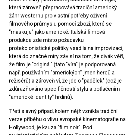
která zároveň přepracovává tradiční americký
žánr westernu pro vlastní potřeby oživení
filmového průmyslu pomocí zboží, které se
"maskuje" jako americké. Italská filmová
produkce zde místo požadavku
protekcionistické politiky vsadila na improvizaci,
která do značné míry závisí na tom, že divák věří,
že film je "originál" (tato "víra" je podporovaná
např. používáním "amerických" jmen herců a
režisérů) a zároveň ví, že jde o "padělek" (což je
zdůrazňováno specifičností stylu a potlačením
"americké identity" hrdinů).
Třetí slavný případ, kolem nějž vznikla tradiční
verze příběhu o vlivu evropské kinematografie na
Hollywood, je kauza "film noir". Pod