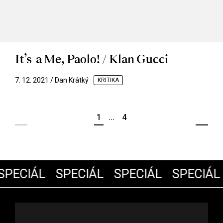
It’s-a Me, Paolo! / Klan Gucci
7. 12. 2021 / Dan Krátký
KRITIKA
1
...
4
PECIÁL
SPECIÁL
SPECIÁL
SPECIÁL