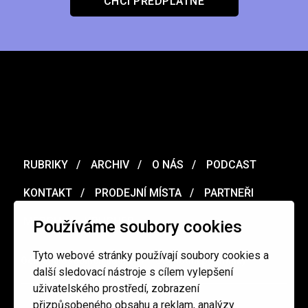
CHCI PŘEDPLATNÉ
RUBRIKY
ARCHIV
O NÁS
PODCAST
KONTAKT
PRODEJNÍ MÍSTA
PARTNEŘI
MERCH
VOUCHER
Používáme soubory cookies
Tyto webové stránky používají soubory cookies a
Ochrana osobních údajů
/
Obchodní podmínky
další sledovací nástroje s cílem vylepšení
uživatelského prostředí, zobrazení
přizpůsobeného obsahu a reklam, analýzy