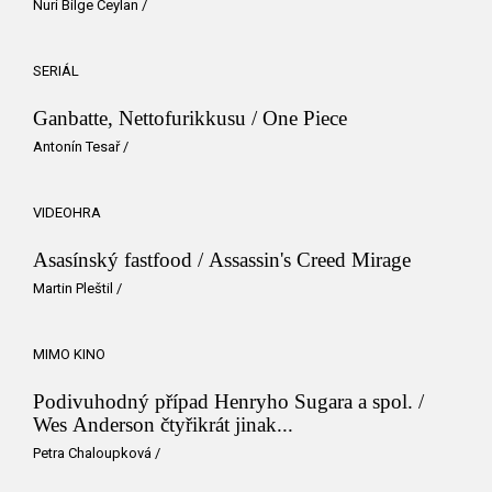
Nuri Bilge Ceylan
/
SERIÁL
Ganbatte, Nettofurikkusu / One Piece
Antonín Tesař
/
VIDEOHRA
Asasínský fastfood / Assassin's Creed Mirage
Martin Pleštil
/
MIMO KINO
Podivuhodný případ Henryho Sugara a spol. /
Wes Anderson čtyřikrát jinak...
Petra Chaloupková
/