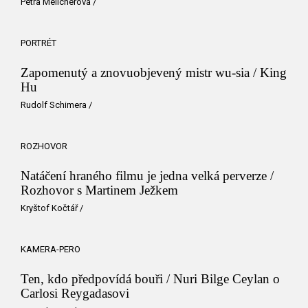
Petra Melicherová
/
PORTRÉT
Zapomenutý a znovuobjevený mistr wu-sia / King
Hu
Rudolf Schimera
/
ROZHOVOR
Natáčení hraného filmu je jedna velká perverze /
Rozhovor s Martinem Ježkem
Kryštof Kočtář
/
KAMERA-PERO
Ten, kdo předpovídá bouři / Nuri Bilge Ceylan o
Carlosi Reygadasovi