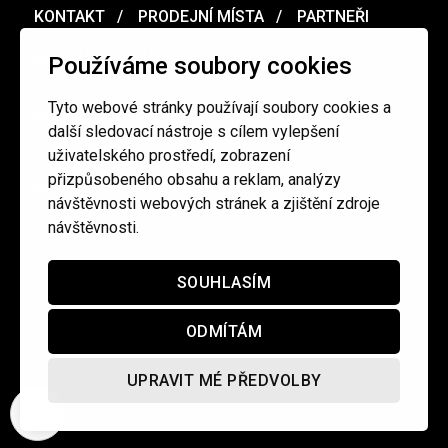
KONTAKT
PRODEJNÍ MÍSTA
PARTNEŘI
MERCH
VOUCHER
Používáme soubory cookies
Tyto webové stránky používají soubory cookies a
Ochrana osobních údajů
/
Obchodní podmínky
další sledovací nástroje s cílem vylepšení
uživatelského prostředí, zobrazení
přizpůsobeného obsahu a reklam, analýzy
redakce@cinepur.cz
návštěvnosti webových stránek a zjištění zdroje
návštěvnosti.
SOUHLASÍM
ODMÍTÁM
UPRAVIT MÉ PŘEDVOLBY