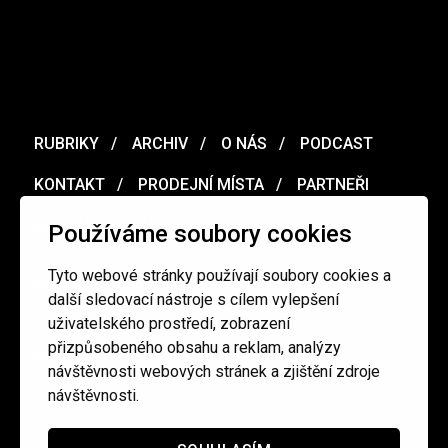
RUBRIKY
ARCHIV
O NÁS
PODCAST
KONTAKT
PRODEJNÍ MÍSTA
PARTNEŘI
MERCH
VOUCHER
Používáme soubory cookies
Tyto webové stránky používají soubory cookies a
Ochrana osobních údajů
/
Obchodní podmínky
další sledovací nástroje s cílem vylepšení
uživatelského prostředí, zobrazení
přizpůsobeného obsahu a reklam, analýzy
redakce@cinepur.cz
návštěvnosti webových stránek a zjištění zdroje
návštěvnosti.