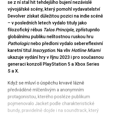
se z ní stal hit tehdejšího bujení nezávislé
vývojářské scény, který pomohl vydavatelství
Devolver získat důležitou pozici na indie scéně
– v posledních letech vydalo tituly jako
filozofický rébus
Talos Principle
, zpřístupnilo
globálnímu publiku nelítostnou ruskou hru
Pathologic
nebo předloni vydalo sebereflexivní
karetní titul
Inscryption
. Na vliv
Hotline Miami
ukazuje vydání hry v říjnu 2023 i pro současnou
generaci konzolí PlayStation 5 a Xbox Series
S a X.
Když se mluví o úspěchu krvavé lázně
předváděné mlčenlivým a anonymním
protagonistou, kterého posléze publikum
pojmenovalo Jacket podle charakteristické
bundy, pravidelně dojde i na soundtrack, který