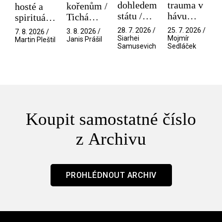
dohledem
trauma v
kořenům /
hosté a
státu /
hávu
Tichá
spirituální
Pramen
spektáklu
přítelkyně
narušitelé
28. 7. 2026 /
25. 7. 2026 /
3. 8. 2026 /
7. 8. 2026 /
/ Odyssea
z vesmíru
Siarhei
Mojmír
Janis Prášil
Martin Pleštil
Samusevich
Sedláček
/ Mouchy
Koupit samostatné číslo
z Archivu
PROHLÉDNOUT ARCHIV