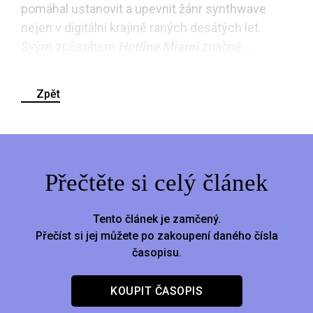
pomáhal ustanovit a upevnit žánr synthwave
nejen v digitální krajině raných desátých let.
Svým způsobem
Hotline Miami
značně...
Zpět
Přečtěte si celý článek
Tento článek je zamčený.
Přečíst si jej můžete po zakoupení daného čísla
časopisu.
KOUPIT ČASOPIS