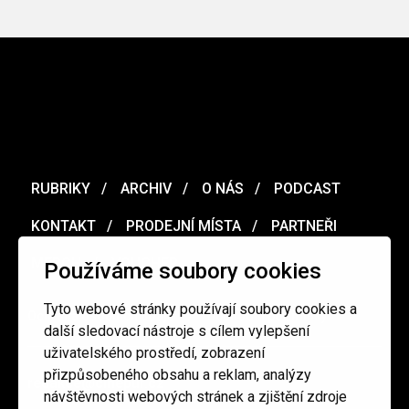
RUBRIKY
ARCHIV
O NÁS
PODCAST
KONTAKT
PRODEJNÍ MÍSTA
PARTNEŘI
MERCH
VOUCHER
Používáme soubory cookies
Tyto webové stránky používají soubory cookies a
Ochrana osobních údajů
/
Obchodní podmínky
další sledovací nástroje s cílem vylepšení
uživatelského prostředí, zobrazení
přizpůsobeného obsahu a reklam, analýzy
redakce@cinepur.cz
návštěvnosti webových stránek a zjištění zdroje