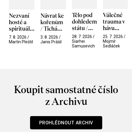
Tělo pod
Válečné
Nezvaní
Návrat ke
dohledem
trauma v
hosté a
kořenům
státu /
hávu
spirituální
/ Tichá
Pramen
spektáklu
narušitelé
přítelkyně
28. 7. 2026 /
25. 7. 2026 /
7. 8. 2026 /
3. 8. 2026 /
/ Odyssea
z vesmíru
Siarhei
Mojmír
Martin Pleštil
Janis Prášil
Samusevich
Sedláček
/ Mouchy
Koupit samostatné číslo
z Archivu
PROHLÉDNOUT ARCHIV