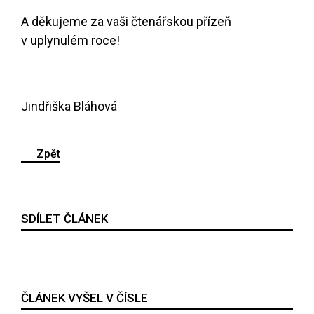
A děkujeme za vaši čtenářskou přízeň
v uplynulém roce!
Jindřiška Bláhová
Zpět
SDÍLET ČLÁNEK
ČLÁNEK VYŠEL V ČÍSLE