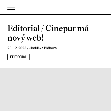
Editorial / Cinepur má
V košíku zatím nemáte žádné položky.
nový web!
23. 12. 2023 /
Jindřiška Bláhová
EDITORIAL