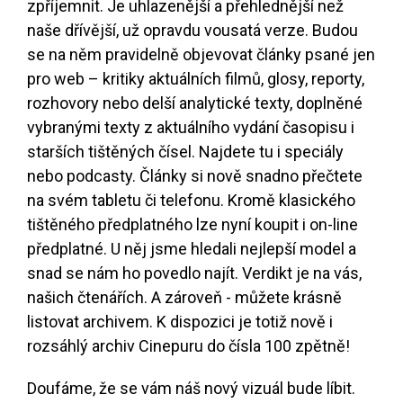
zpříjemnit. Je uhlazenější a přehlednější než
naše dřívější, už opravdu vousatá verze. Budou
se na něm pravidelně objevovat články psané jen
pro web – kritiky aktuálních filmů, glosy, reporty,
rozhovory nebo delší analytické texty, doplněné
vybranými texty z aktuálního vydání časopisu i
starších tištěných čísel. Najdete tu i speciály
nebo podcasty. Články si nově snadno přečtete
na svém tabletu či telefonu. Kromě klasického
tištěného předplatného lze nyní koupit i on-line
předplatné. U něj jsme hledali nejlepší model a
snad se nám ho povedlo najít. Verdikt je na vás,
našich čtenářích. A zároveň - můžete krásně
listovat archivem. K dispozici je totiž nově i
rozsáhlý archiv Cinepuru do čísla 100 zpětně!
Doufáme, že se vám náš nový vizuál bude líbit.