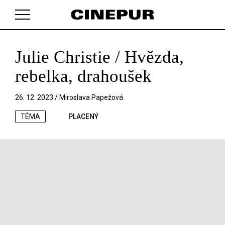
Julie Christie / Hvězda,
V košíku zatím nemáte žádné položky.
rebelka, drahoušek
26. 12. 2023 /
Miroslava Papežová
TÉMA
PLACENÝ