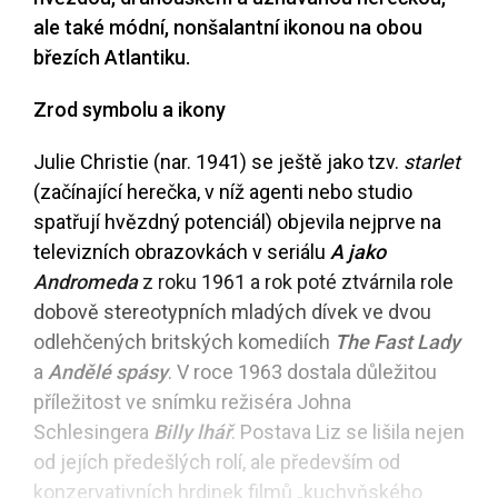
ale také módní, nonšalantní ikonou na obou
březích Atlantiku.
Zrod symbolu a ikony
Julie Christie (nar. 1941) se ještě jako tzv.
starlet
(začínající herečka, v níž agenti nebo studio
spatřují hvězdný potenciál) objevila nejprve na
televizních obrazovkách v seriálu
A jako
Andromeda
z roku 1961 a rok poté ztvárnila role
dobově stereotypních mladých dívek ve dvou
odlehčených britských komediích
The Fast Lady
a
Andělé spásy
. V roce 1963 dostala důležitou
příležitost ve snímku režiséra Johna
Schlesingera
Billy lhář
. Postava Liz se lišila nejen
od jejích předešlých rolí, ale především od
konzervativních hrdinek filmů „kuchyňského