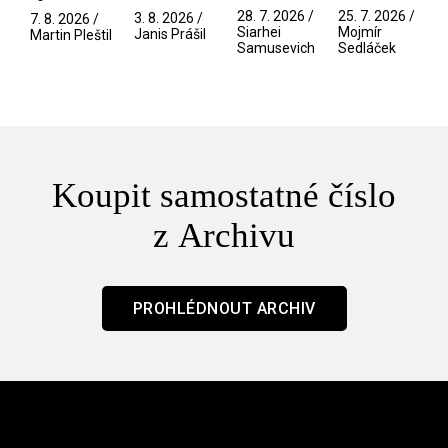
Pramen
spektáklu
přítelkyně
narušitelé
28. 7. 2026 /
25. 7. 2026 /
3. 8. 2026 /
7. 8. 2026 /
/ Odyssea
z vesmíru
Siarhei
Mojmír
Janis Prášil
Martin Pleštil
Samusevich
Sedláček
/ Mouchy
Koupit samostatné číslo
z Archivu
PROHLÉDNOUT ARCHIV