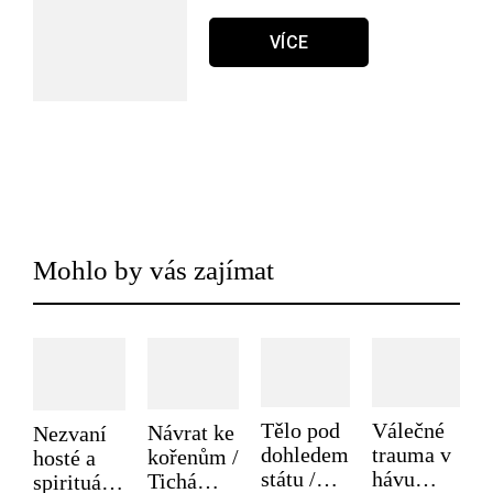
VÍCE
Mohlo by vás zajímat
Tělo pod
Válečné
Návrat ke
Nezvaní
dohledem
trauma v
kořenům /
hosté a
státu /
hávu
Tichá
spirituální