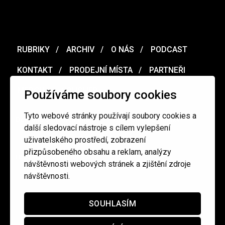
RUBRIKY
ARCHIV
O NÁS
PODCAST
KONTAKT
PRODEJNÍ MÍSTA
PARTNEŘI
MERCH
VOUCHER
Používáme soubory cookies
Tyto webové stránky používají soubory cookies a
Ochrana osobních údajů
/
Obchodní podmínky
další sledovací nástroje s cílem vylepšení
uživatelského prostředí, zobrazení
přizpůsobeného obsahu a reklam, analýzy
redakce@cinepur.cz
návštěvnosti webových stránek a zjištění zdroje
návštěvnosti.
SOUHLASÍM