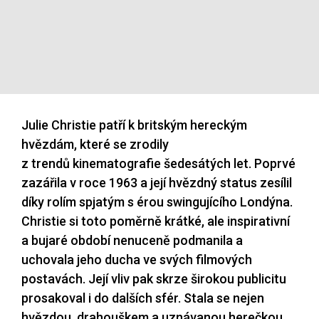
Julie Christie patří k britským hereckým
hvězdám, které se zrodily
z trendů kinematografie šedesátých let. Poprvé
zazářila v roce 1963 a její hvězdný status zesílil
díky rolím spjatým s érou swingujícího Londýna.
Christie si toto poměrně krátké, ale inspirativní
a bujaré období nenuceně podmanila a
uchovala jeho ducha ve svých filmových
postavách. Její vliv pak skrze širokou publicitu
prosakoval i do dalších sfér. Stala se nejen
hvězdou, drahouškem a uznávanou herečkou,