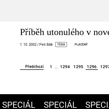
Příběh utonulého v nov
1. 10. 2002 / Petr Bilík
TÉMA
PLACENÝ
Předchozí
1
...
1294
1295
1296
129
PECIÁL
SPECIÁL
SPECIÁ