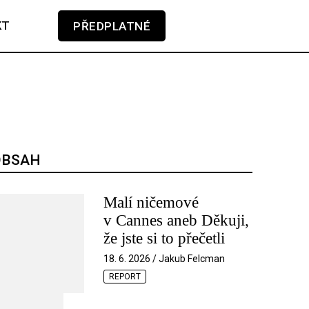
KT
PŘEDPLATNÉ
V košíku zatím nemáte žádné položky.
OBSAH
Malí ničemové
v Cannes aneb Děkuji,
že jste si to přečetli
18. 6. 2026 / Jakub Felcman
REPORT