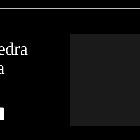
edra
a