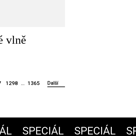
é vlně
7
1298
...
1365
Další
L
SPECIÁL
SPECIÁL
SPE