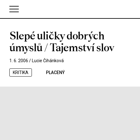
Slepé uličky dobrých
V košíku zatím nemáte žádné položky.
úmyslů / Tajemství slov
1. 6. 2006 /
Lucie Čihánková
KRITIKA
PLACENÝ