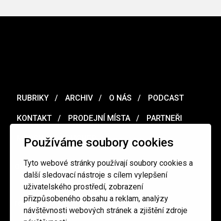
RUBRIKY
ARCHIV
O NÁS
PODCAST
KONTAKT
PRODEJNÍ MÍSTA
PARTNEŘI
MERCH
VOUCHER
Používáme soubory cookies
Tyto webové stránky používají soubory cookies a
Ochrana osobních údajů
/
Obchodní podmínky
další sledovací nástroje s cílem vylepšení
uživatelského prostředí, zobrazení
přizpůsobeného obsahu a reklam, analýzy
redakce@cinepur.cz
návštěvnosti webových stránek a zjištění zdroje