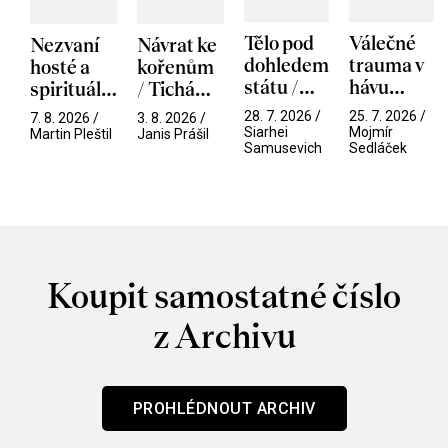
Tělo pod
Válečné
Nezvaní
Návrat ke
dohledem
trauma v
hosté a
kořenům
státu /
hávu
spirituální
/ Tichá
Pramen
spektáklu
narušitelé
přítelkyně
28. 7. 2026 /
25. 7. 2026 /
7. 8. 2026 /
3. 8. 2026 /
/ Odyssea
z vesmíru
Siarhei
Mojmír
Martin Pleštil
Janis Prášil
Samusevich
Sedláček
/ Mouchy
Koupit samostatné číslo
z Archivu
PROHLÉDNOUT ARCHIV