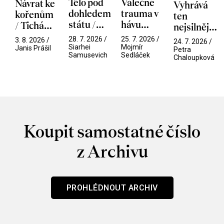
Tělo pod
Válečné
Návrat ke
Vyhrává
dohledem
trauma v
kořenům
ten
státu /
hávu
/ Tichá
nejsilnější
Pramen
spektáklu
přítelkyně
/ V nitru
28. 7. 2026 /
25. 7. 2026 /
3. 8. 2026 /
24. 7. 2026 /
/ Odyssea
Siarhei
Mojmír
manosféry
Janis Prášil
Petra
Samusevich
Sedláček
Chaloupková
Koupit samostatné číslo
z Archivu
PROHLÉDNOUT ARCHIV