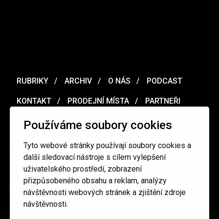
RUBRIKY
ARCHIV
O NÁS
PODCAST
KONTAKT
PRODEJNÍ MÍSTA
PARTNEŘI
MERCH
VOUCHER
Používáme soubory cookies
Tyto webové stránky používají soubory cookies a
Ochrana osobních údajů
/
Obchodní podmínky
další sledovací nástroje s cílem vylepšení
uživatelského prostředí, zobrazení
přizpůsobeného obsahu a reklam, analýzy
redakce@cinepur.cz
návštěvnosti webových stránek a zjištění zdroje
návštěvnosti.