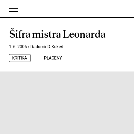
Šifra mistra Leonarda
V košíku zatím nemáte žádné položky.
1. 6. 2006 /
Radomír D. Kokeš
KRITIKA
PLACENÝ