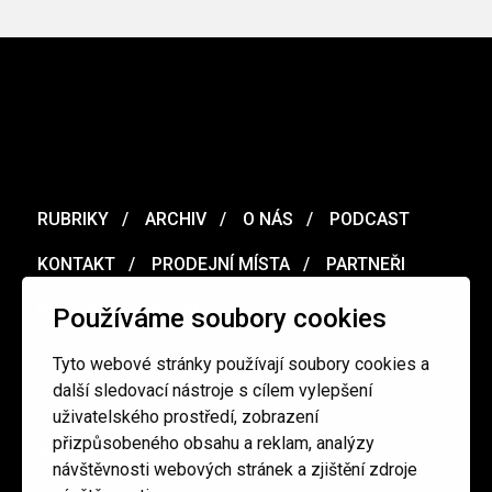
RUBRIKY
ARCHIV
O NÁS
PODCAST
KONTAKT
PRODEJNÍ MÍSTA
PARTNEŘI
MERCH
VOUCHER
Používáme soubory cookies
Tyto webové stránky používají soubory cookies a
Ochrana osobních údajů
/
Obchodní podmínky
další sledovací nástroje s cílem vylepšení
uživatelského prostředí, zobrazení
přizpůsobeného obsahu a reklam, analýzy
redakce@cinepur.cz
návštěvnosti webových stránek a zjištění zdroje