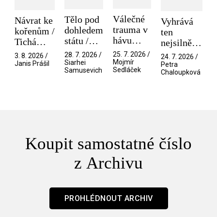
Válečné
Tělo pod
Návrat ke
Vyhrává
trauma v
dohledem
kořenům /
ten
hávu
státu /
Tichá
nejsilnější
spektáklu
Pramen
přítelkyně
/ V nitru
25. 7. 2026 /
28. 7. 2026 /
3. 8. 2026 /
24. 7. 2026 /
/ Odyssea
Mojmír
Siarhei
manosféry
Janis Prášil
Petra
Sedláček
Samusevich
Chaloupková
Koupit samostatné číslo
z Archivu
PROHLÉDNOUT ARCHIV