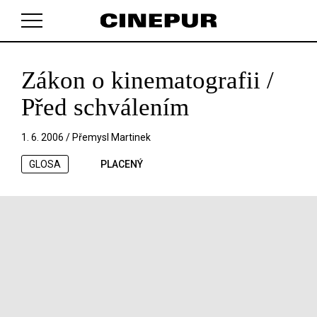
Zákon o kinematografii /
V košíku zatím nemáte žádné položky.
Před schválením
1. 6. 2006 /
Přemysl Martinek
GLOSA
PLACENÝ