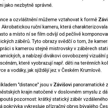
ni jako nezbytně správné.
ance a ozvláštnění můžeme vztahovat k formě
Závi
 Akrobatickou ruční kameru, která charakterizovala t
sto a místo ní se film odvíjí od pečlivě komponov
tických záběrů. Tyto obrazy svědčí o tom, že kame
 práci s kamerou stejně mistrovsky v záběrech stati
amických, a nabízejí divákovi osvobozený vizuální p
scénám, které vyobrazují např. děti na terénních kol
ce a vodáky, jak sjíždějí jez v Českém Krumlově.
íkladem "distance" jsou v
Závišovi
panoramatické z
 městských krajin natočené v doslovném smyslu z dá
 upoutá pozornost: krátký statický záběr vzdáleného
 pokrývka vykresluje přízračný obrys bývalého Če