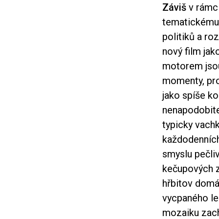
Záviš
v rámc
tematickému 
politiků a r
nový film jak
motorem jsou
momenty, pro
jako spíše k
nenapodobite
typicky vach
každodenních
smyslu pečli
kečupových z
hřbitov domá
vycpaného le
mozaiku zach