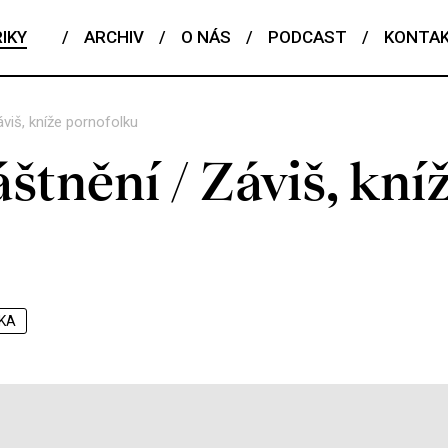
IKY
/
ARCHIV
/
O NÁS
/
PODCAST
/
KONTA
viš, kníže pornofolku
štnění / Záviš, kní
IKA