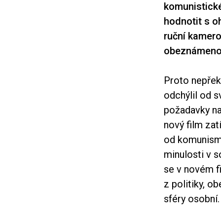
komunistické
hodnotit s o
ruční kamero
obeznámenos
Proto nepřek
odchýlil od 
požadavky na 
nový film za
od komunismu 
minulosti v s
se v novém fil
z politiky, o
sféry osobní.