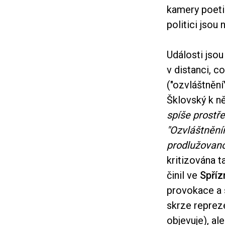
kamery poetic
politici jsou
Události jso
v distanci, c
("ozvláštnění"
Šklovský k ně
spíše prostř
"Ozvláštnění
prodlužovan
kritizována ta
činil ve
Spříz
provokace a s
skrze repreze
objevuje), al