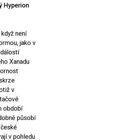
ý Hyperion
 když není
ormou, jako v
dálostí
kého Xanadu
zornost
 skrze
otiž v
ítačové
h období
odobně působí
 české
ají v pohledu