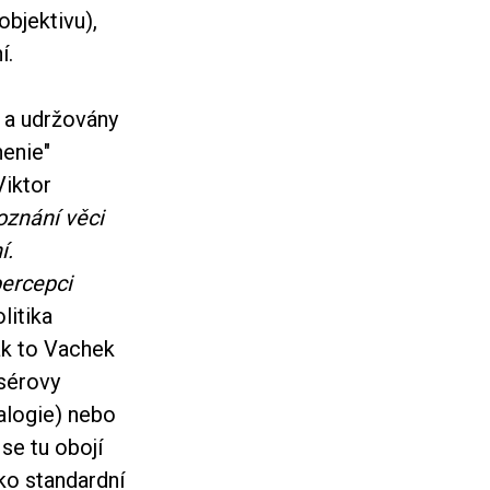
objektivu),
í.
 a udržovány
nenie"
Viktor
oznání věci
í.
ercepci
litika
jak to Vachek
isérovy
ralogie) nebo
se tu obojí
ako standardní