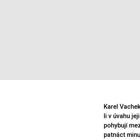
Karel Vachek
li v úvahu je
pohybují mez
patnáct minu