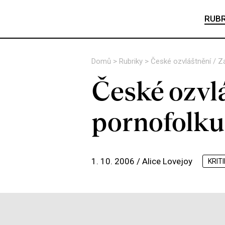
RUBR
Domů
>
Rubriky
>
České ozvláštnění / Zá
České ozvlá
pornofolku
1. 10. 2006 /
Alice Lovejoy
KRIT