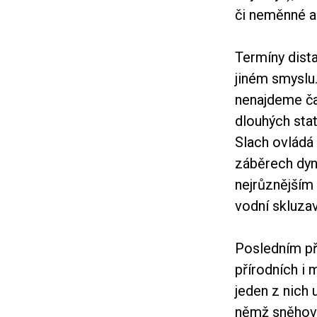
či neměnné a
Termíny dist
jiném smyslu.
nenajdeme ča
dlouhých sta
Slach ovládá
záběrech dyn
nejrůznějším 
vodní skluzav
Posledním př
přírodních i
jeden z nich
němž sněhová