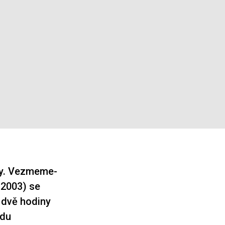
oky. Vezmeme-
2003) se
dvě hodiny
ádu