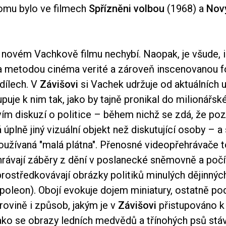
tomu bylo ve filmech
Spřízněni volbou
(1968) a
Nov
v novém Vachkově filmu nechybí. Naopak, je všude, i
 metodou cinéma verité a zároveň inscenovanou f
dílech. V
Závišovi
si Vachek udržuje od aktuálních u
upuje k nim tak, jako by tajně pronikal do milionářs
vím diskuzí o politice – během nichž se zdá, že po
úplně jiný vizuální objekt než diskutující osoby – a
užívaná "malá plátna". Přenosné videopřehrávače t
rávají záběry z dění v poslanecké sněmovně a poč
rostředkovávají obrázky politiků minulých dějinnýc
poleon). Obojí evokuje dojem miniatury, ostatně p
rovině i způsob, jakým je v
Závišovi
přistupováno k
jako se obrazy ledních medvědů a třínohých psů stáv