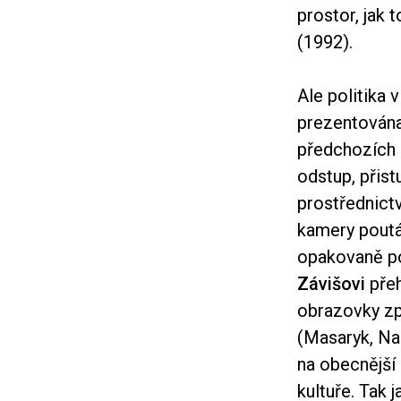
prostor, jak 
(1992).
Ale politika 
prezentována
předchozích 
odstup, přist
prostřednict
kamery poutá 
opakovaně po
Závišovi
přeh
obrazovky zp
(Masaryk, Na
na obecnější 
kultuře. Tak 