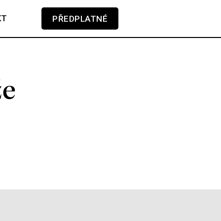
KT
PŘEDPLATNÉ
V košíku zatím nemáte žádné položky.
že