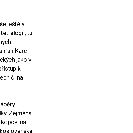
še
ještě v
etralogii, tu
aných
raman Karel
ckých jako v
řístup k
ech či na
áběry
lky. Zejména
 kopce, na
skoslovenska.