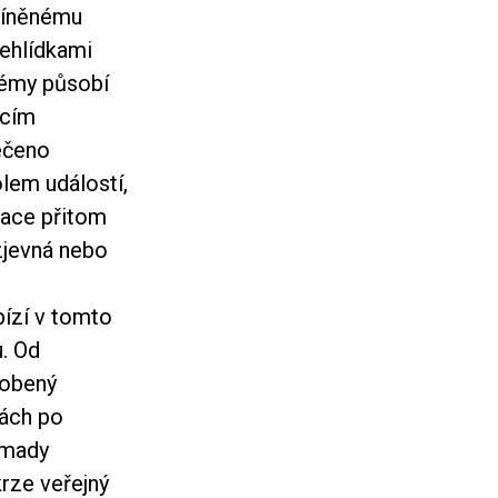
tíněnému
řehlídkami
lémy působí
acím
ečeno
lem událostí,
tace přitom
zjevná nebo
t
ízí v tomto
u. Od
dobený
nách po
omady
rze veřejný