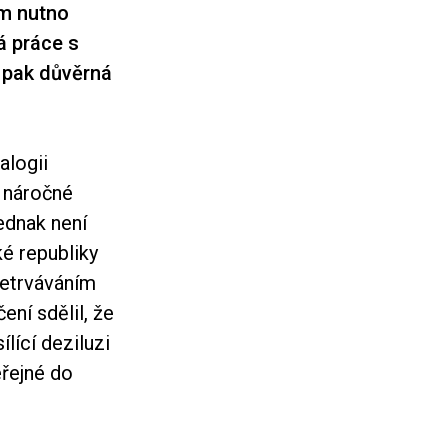
om nutno
á práce s
u pak důvěrná
alogii
k náročné
jednak není
é republiky
řetrváváním
ení sdělil, že
ílící deziluzi
eřejné do