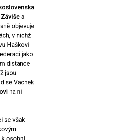
skoslovenska
i
Záviše
a
vaně objevuje
ách, v nichž
vu Haškovi.
ederaci jako
vím distance
ž jsou
ud se Vachek
ovi
na ni
i se však
hkovým
 k osobní