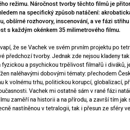
ho režimu. Náročnost tvorby těchto filmů je přit
hledem na specifický způsob natáčení: akrobatick
u, obšírné rozhovory, inscenování, a ve fázi střih
t s každým okénkem 35 milimetrového filmu.
vapí, že se Vachek ve svém prvním projektu po tetr
své předchozí tvorby. Jednak zde nejsou kladeny ta
fyzickou a psychickou trpělivost filmařů i diváků, 
tížen naléhavými dobovými tématy: přechodem Česk
k volnému trhu, politickou korupcí, globalizací, p
oučasnosti. Vachek mi ostatně sám v rané fázi natáč
mu zaměří na historii a na přírodu, a završí tím jak s
becně nastíněnou v tetralogii, tak i přesun ze sféry v