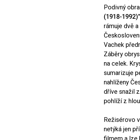
Podivný obraz
(1918-1992)
rámuje dvě a
Československ
Vachek předn
Záběry obrys
na celek. Kry
sumarizuje p
nahlíženy Če
dříve snažil 
pohlíží z hl
Režisérovo v
netýká jen pří
filmem a lze