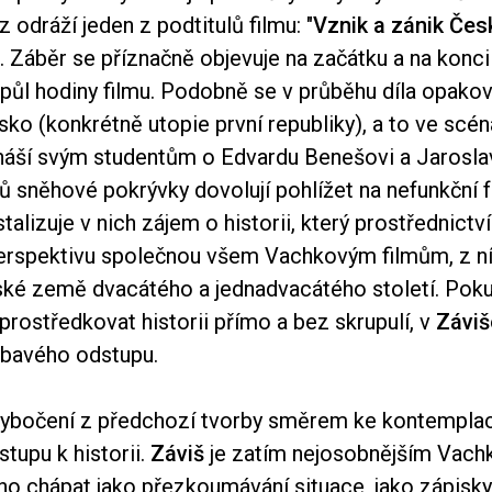
 odráží jeden z podtitulů filmu: "
Vznik a zánik Če
". Záběr se příznačně objevuje na začátku a na konc
 půl hodiny filmu. Podobně se v průběhu díla opako
o (konkrétně utopie první republiky), a to ve scén
áší svým studentům o Edvardu Benešovi a Jarosla
ů sněhové pokrývky dovolují pohlížet na nefunkční f
stalizuje v nich zájem o historii, který prostřednict
erspektivu společnou všem Vachkovým filmům, z ní
ské země dvacátého a jednadvacátého století. Pok
zprostředkovat historii přímo a bez skrupulí, v
Záviš
oubavého odstupu.
ybočení z předchozí tvorby směrem ke kontemplac
stupu k historii.
Záviš
je zatím nejosobnějším Vac
 ho chápat jako přezkoumávání situace, jako zápisky