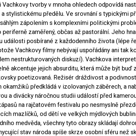
i Vachkovy tvorby v mnoha ohledech odpovídá nas
a stylistickému předělu. Ve srovnání s typickými p
ozsáhlým zápolením s komplexními politickými prob
o periferně zaměřený, občas až pastorální. Jeho hn
 události posbírané z každodenního života (lépe ř
tože Vachkovy filmy nebývají uspořádány ani tak ko
olem nestrukturovaných diskuzí). Vachkova interpre
lně akcentuje jejich absurditu, která může být buď 
kovsky poetizovaná. Režisér dráždivost a podivnos
 okamžiků předkládá v izolovaných záběrech, a nab
vou a divácky náročnou studii událostí před kamero
ápasů na rajčatovém festivalu po nesmyslně přez
cích mazlíčků, od dětí ve velkých mýdlových bubli
dního medvěda, všechny tyto obrazy skládají dohr
ycující stav národa spíše skrze osobní sféru než sk