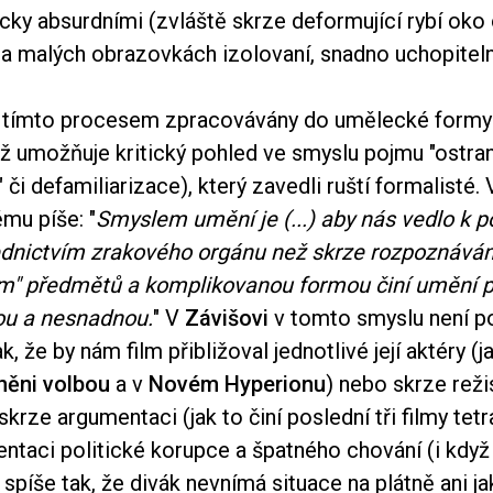
ky absurdními (zvláště skrze deformující rybí oko 
 na malých obrazovkách izolovaní, snadno uchopiteln
u tímto procesem zpracovávány do umělecké formy
ož umožňuje kritický pohled ve smyslu pojmu "ostra
 či defamiliarizace), který zavedli ruští formalisté. 
mu píše: "
Smyslem umění je (...) aby nás vedlo k p
ednictvím zrakového orgánu než skrze rozpoznáván
m" předmětů a komplikovanou formou činí umění p
ou a nesnadnou.
" V
Závišovi
v tomto smyslu není po
k, že by nám film přibližoval jednotlivé její aktéry (
něni volbou
a v
Novém Hyperionu
) nebo skrze rež
krze argumentaci (jak to činí poslední tři filmy tet
ntaci politické korupce a špatného chování (i když 
e spíše tak, že divák nevnímá situace na plátně ani j