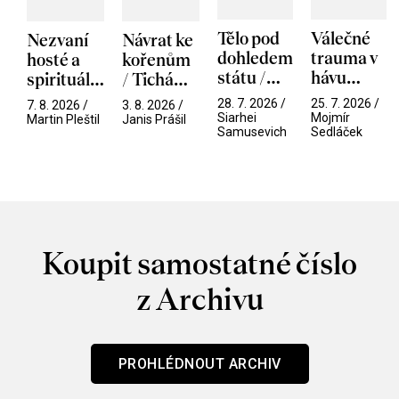
Tělo pod
Válečné
Nezvaní
Návrat ke
dohledem
trauma v
hosté a
kořenům
státu /
hávu
spirituální
/ Tichá
Pramen
spektáklu
narušitelé
přítelkyně
28. 7. 2026 /
25. 7. 2026 /
7. 8. 2026 /
3. 8. 2026 /
/ Odyssea
z vesmíru
Siarhei
Mojmír
Martin Pleštil
Janis Prášil
Samusevich
Sedláček
/ Mouchy
Koupit samostatné číslo
z Archivu
PROHLÉDNOUT ARCHIV