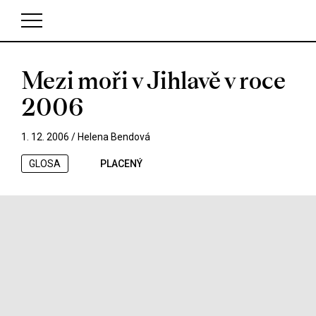
Mezi moři v Jihlavě v roce
V košíku zatím nemáte žádné položky.
2006
1. 12. 2006 /
Helena Bendová
GLOSA
PLACENÝ