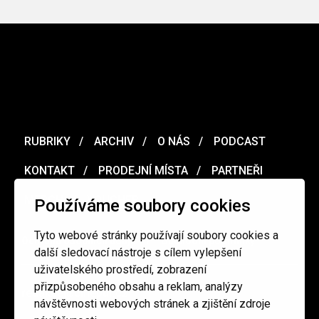
RUBRIKY
ARCHIV
O NÁS
PODCAST
KONTAKT
PRODEJNÍ MÍSTA
PARTNEŘI
MERCH
VOUCHER
Používáme soubory cookies
Tyto webové stránky používají soubory cookies a
Ochrana osobních údajů
/
Obchodní podmínky
další sledovací nástroje s cílem vylepšení
uživatelského prostředí, zobrazení
přizpůsobeného obsahu a reklam, analýzy
redakce@cinepur.cz
návštěvnosti webových stránek a zjištění zdroje