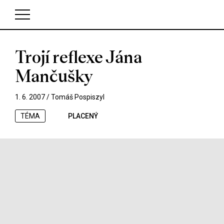
Trojí reflexe Jána
V košíku zatím nemáte žádné položky.
Mančušky
1. 6. 2007 /
Tomáš Pospiszyl
TÉMA
PLACENÝ