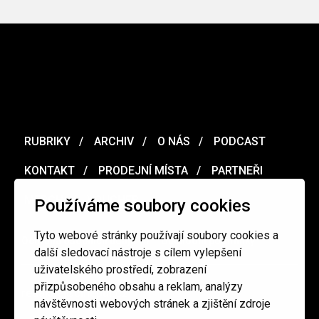
RUBRIKY
ARCHIV
O NÁS
PODCAST
KONTAKT
PRODEJNÍ MÍSTA
PARTNEŘI
MERCH
VOUCHER
Používáme soubory cookies
Tyto webové stránky používají soubory cookies a
Ochrana osobních údajů
/
Obchodní podmínky
další sledovací nástroje s cílem vylepšení
uživatelského prostředí, zobrazení
přizpůsobeného obsahu a reklam, analýzy
redakce@cinepur.cz
návštěvnosti webových stránek a zjištění zdroje