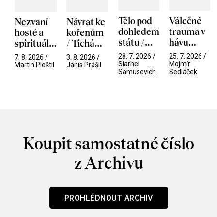
Tělo pod
Válečné
Nezvaní
Návrat ke
dohledem
trauma v
hosté a
kořenům
státu /
hávu
spirituální
/ Tichá
Pramen
spektáklu
narušitelé
přítelkyně
28. 7. 2026 /
25. 7. 2026 /
7. 8. 2026 /
3. 8. 2026 /
/ Odyssea
z vesmíru
Siarhei
Mojmír
Martin Pleštil
Janis Prášil
Samusevich
Sedláček
/ Mouchy
Koupit samostatné číslo
z Archivu
PROHLÉDNOUT ARCHIV