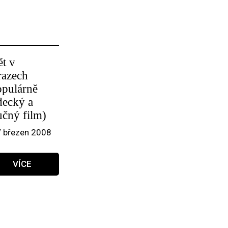
ět v
razech
opulárně
decký a
učný film)
/ březen 2008
VÍCE