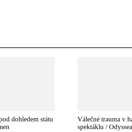
pod dohledem státu
Válečné trauma v h
amen
spektáklu / Odysse