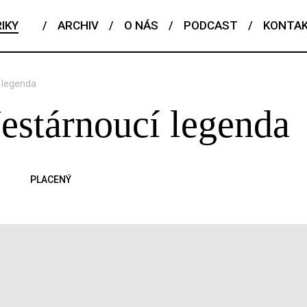
IKY
/
ARCHIV
/
O NÁS
/
PODCAST
/
KONTA
 legenda
estárnoucí legenda
PLACENÝ