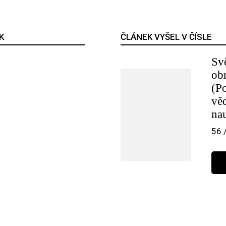
K
ČLÁNEK VYŠEL V ČÍSLE
Sv
ob
(P
vě
na
56 