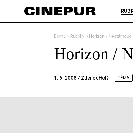
RUBR
Domů
>
Rubriky
>
Horizon / Nestárnoucí
Horizon / N
1. 6. 2008 /
Zdeněk Holý
TÉMA