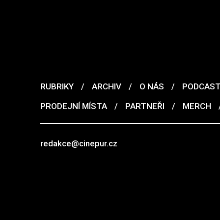
RUBRIKY
/
ARCHIV
/
O NÁS
/
PODCAS
PRODEJNÍ MÍSTA
/
PARTNEŘI
/
MERCH
redakce@cinepur.cz