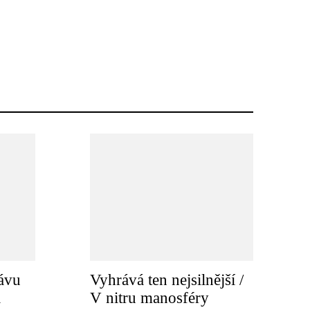
ávu
Vyhrává ten nejsilnější /
a
V nitru manosféry