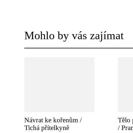
Mohlo by vás zajímat
Návrat ke kořenům /
Tělo 
Tichá přítelkyně
/ Pr