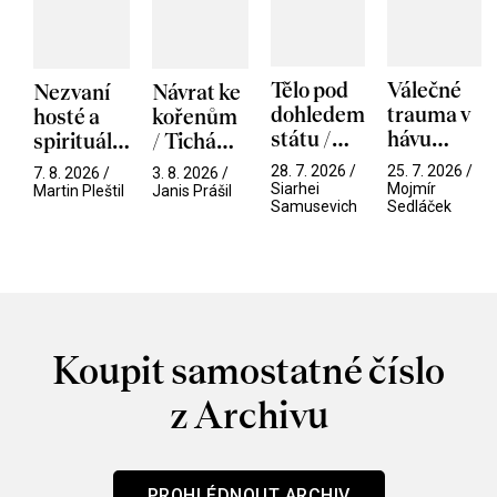
Tělo pod
Válečné
Nezvaní
Návrat ke
dohledem
trauma v
hosté a
kořenům
státu /
hávu
spirituální
/ Tichá
Pramen
spektáklu
narušitelé
přítelkyně
28. 7. 2026 /
25. 7. 2026 /
7. 8. 2026 /
3. 8. 2026 /
/ Odyssea
z vesmíru
Siarhei
Mojmír
Martin Pleštil
Janis Prášil
Samusevich
Sedláček
/ Mouchy
Koupit samostatné číslo
z Archivu
PROHLÉDNOUT ARCHIV