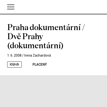
Praha dokumentární /
V košíku zatím nemáte žádné položky.
Dvě Prahy
(dokumentární)
1. 6. 2008 /
Irena Zachardová
KNIHA
PLACENÝ