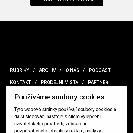
RUBRIKY
ARCHIV
O NÁS
PODCAST
KONTAKT
PRODEJNÍ MÍSTA
PARTNEŘI
MERCH
VOUCHER
Používáme soubory cookies
Tyto webové stránky používají soubory cookies a
Ochrana osobních údajů
/
Obchodní podmínky
další sledovací nástroje s cílem vylepšení
uživatelského prostředí, zobrazení
přizpůsobeného obsahu a reklam, analýzy