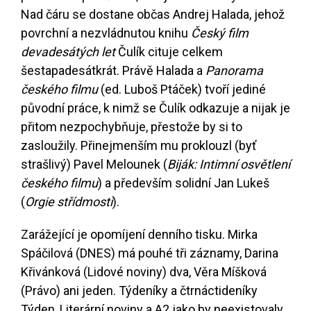
Nad čáru se dostane občas Andrej Halada, jehož
povrchní a nezvládnutou knihu
Český film
devadesátých let
Čulík cituje celkem
šestapadesátkrát. Právě Halada a
Panorama
českého filmu
(ed. Luboš Ptáček) tvoří jediné
původní práce, k nimž se Čulík odkazuje a nijak je
přitom nezpochybňuje, přestože by si to
zasloužily. Přinejmenším mu proklouzl (byť
strašlivý) Pavel Melounek (
Biják: Intimní osvětlení
českého filmu
) a především solidní Jan Lukeš
(
Orgie střídmosti
).
Zarážející je opomíjení denního tisku. Mirka
Spáčilová (DNES) má pouhé tři záznamy, Darina
Křivánková (Lidové noviny) dva, Věra Míšková
(Právo) ani jeden. Týdeníky a čtrnáctideníky
Týden, Literární noviny a A2 jako by neexistovaly,