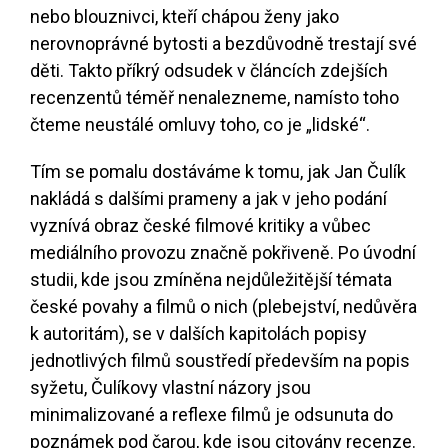
nebo blouznivci, kteří chápou ženy jako
nerovnoprávné bytosti a bezdůvodně trestají své
děti. Takto příkrý odsudek v článcích zdejších
recenzentů téměř nenalezneme, namísto toho
čteme neustálé omluvy toho, co je „lidské“.
Tím se pomalu dostáváme k tomu, jak Jan Čulík
nakládá s dalšími prameny a jak v jeho podání
vyznívá obraz české filmové kritiky a vůbec
mediálního provozu značně pokřiveně. Po úvodní
studii, kde jsou zmíněna nejdůležitější témata
české povahy a filmů o nich (plebejství, nedůvěra
k autoritám), se v dalších kapitolách popisy
jednotlivých filmů soustředí především na popis
syžetu, Čulíkovy vlastní názory jsou
minimalizované a reflexe filmů je odsunuta do
poznámek pod čarou, kde jsou citovány recenze.