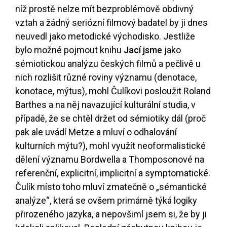
níž prostě nelze mít bezproblémově obdivný
vztah a žádný seriózní filmový badatel by ji dnes
neuvedl jako metodické východisko. Jestliže
bylo možné pojmout knihu
Jací jsme
jako
sémiotickou analýzu českých filmů a pečlivě u
nich rozlišit různé roviny významu (denotace,
konotace, mýtus), mohl Čulíkovi posloužit Roland
Barthes a na něj navazující kulturální studia, v
případě, že se chtěl držet od sémiotiky dál (proč
pak ale uvádí Metze a mluví o odhalování
kulturních mýtu?), mohl využít neoformalistické
dělení významu Bordwella a Thomposonové na
referenční, explicitní, implicitní a symptomatické.
Čulík místo toho mluví zmatečně o „sémantické
analýze“, která se ovšem primárně týká logiky
přirozeného jazyka, a nepovšiml jsem si, že by ji