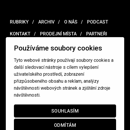
RUBRIKY
ARCHIV
O NÁS
PODCAST
KONTAKT
PRODEJNÍ MÍSTA
PARTNEŘI
MERCH
VOUCHER
Používáme soubory cookies
Tyto webové stránky používají soubory cookies a
Ochrana osobních údajů
/
Obchodní podmínky
další sledovací nástroje s cílem vylepšení
uživatelského prostředí, zobrazení
přizpůsobeného obsahu a reklam, analýzy
redakce@cinepur.cz
návštěvnosti webových stránek a zjištění zdroje
návštěvnosti.
SOUHLASÍM
ODMÍTÁM