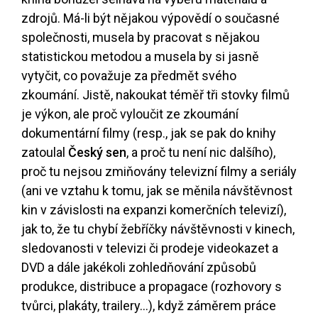
zdrojů. Má-li být nějakou výpovědí o současné
společnosti, musela by pracovat s nějakou
statistickou metodou a musela by si jasně
vytyčit, co považuje za předmět svého
zkoumání. Jistě, nakoukat téměř tři stovky filmů
je výkon, ale proč vyloučit ze zkoumání
dokumentární filmy (resp., jak se pak do knihy
zatoulal
Český sen
, a proč tu není nic dalšího),
proč tu nejsou zmiňovány televizní filmy a seriály
(ani ve vztahu k tomu, jak se měnila návštěvnost
kin v závislosti na expanzi komerčních televizí),
jak to, že tu chybí žebříčky návštěvnosti v kinech,
sledovanosti v televizi či prodeje videokazet a
DVD a dále jakékoli zohledňování způsobů
produkce, distribuce a propagace (rozhovory s
tvůrci, plakáty, trailery...), když záměrem práce