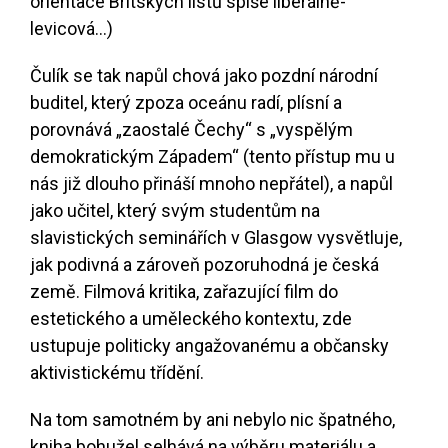
orientace Britských listů spíše liberálně-
levicová...)
Čulík se tak napůl chová jako pozdní národní
buditel, který zpoza oceánu radí, plísní a
porovnává „zaostalé Čechy“ s „vyspělým
demokratickým Západem“ (tento přístup mu u
nás již dlouho přináší mnoho nepřátel), a napůl
jako učitel, který svým studentům na
slavistických seminářích v Glasgow vysvětluje,
jak podivná a zároveň pozoruhodná je česká
země. Filmová kritika, zařazující film do
estetického a uměleckého kontextu, zde
ustupuje politicky angažovanému a občansky
aktivistickému třídění.
Na tom samotném by ani nebylo nic špatného,
kniha bohužel selhává na výběru materiálu a