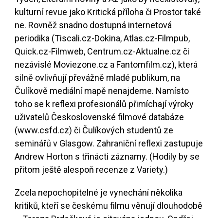
kulturní revue jako Kritická příloha či Prostor také
ne. Rovněž snadno dostupná internetová
periodika (Tiscali.cz-Dokina, Atlas.cz-Filmpub,
Quick.cz-Filmweb, Centrum.cz-Aktualne.cz či
nezávislé Moviezone.cz a Fantomfilm.cz), která
silně ovlivňují převážně mladé publikum, na
Čulíkově mediální mapě nenajdeme. Namísto
toho se k reflexi profesionálů přimíchají výroky
uživatelů Československé filmové databáze
(www.csfd.cz) či Čulíkových studentů ze
seminářů v Glasgow. Zahraniční reflexi zastupuje
Andrew Horton s třinácti záznamy. (Hodily by se
přitom ještě alespoň recenze z Variety.)
Zcela nepochopitelné je vynechání několika
kritiků, kteří se českému filmu věnují dlouhodobě