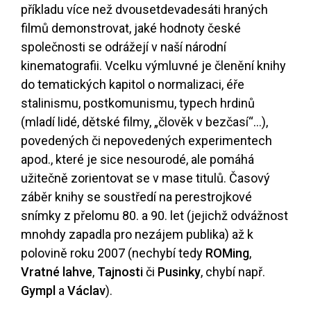
příkladu více než dvousetdevadesáti hraných
filmů demonstrovat, jaké hodnoty české
společnosti se odrážejí v naší národní
kinematografii. Vcelku výmluvné je členění knihy
do tematických kapitol o normalizaci, éře
stalinismu, postkomunismu, typech hrdinů
(mladí lidé, dětské filmy, „člověk v bezčasí“...),
povedených či nepovedených experimentech
apod., které je sice nesourodé, ale pomáhá
užitečně zorientovat se v mase titulů. Časový
záběr knihy se soustředí na perestrojkové
snímky z přelomu 80. a 90. let (jejichž odvážnost
mnohdy zapadla pro nezájem publika) až k
polovině roku 2007 (nechybí tedy
ROMing
,
Vratné lahve
,
Tajnosti
či
Pusinky
, chybí např.
Gympl
a
Václav
).