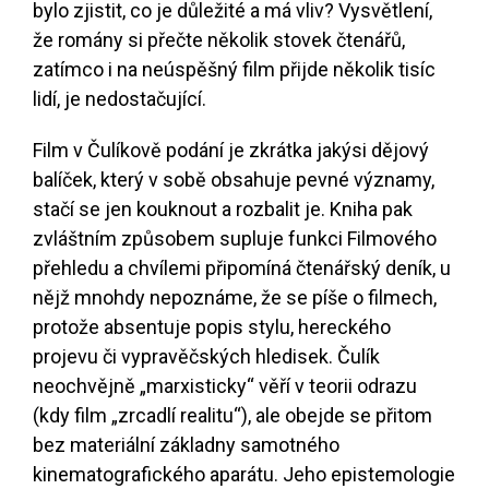
bylo zjistit, co je důležité a má vliv? Vysvětlení,
že romány si přečte několik stovek čtenářů,
zatímco i na neúspěšný film přijde několik tisíc
lidí, je nedostačující.
Film v Čulíkově podání je zkrátka jakýsi dějový
balíček, který v sobě obsahuje pevné významy,
stačí se jen kouknout a rozbalit je. Kniha pak
zvláštním způsobem supluje funkci Filmového
přehledu a chvílemi připomíná čtenářský deník, u
nějž mnohdy nepoznáme, že se píše o filmech,
protože absentuje popis stylu, hereckého
projevu či vypravěčských hledisek. Čulík
neochvějně „marxisticky“ věří v teorii odrazu
(kdy film „zrcadlí realitu“), ale obejde se přitom
bez materiální základny samotného
kinematografického aparátu. Jeho epistemologie