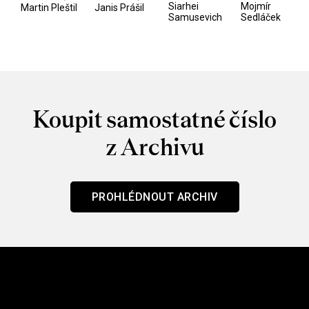
/ Odyssea
z vesmíru
Siarhei
Mojmír
Martin Pleštil
Janis Prášil
Samusevich
Sedláček
/ Mouchy
Koupit samostatné číslo
z Archivu
PROHLÉDNOUT ARCHIV