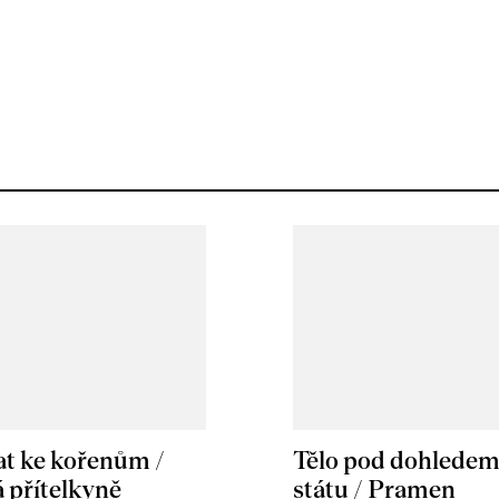
at ke kořenům /
Tělo pod dohlede
 přítelkyně
státu / Pramen