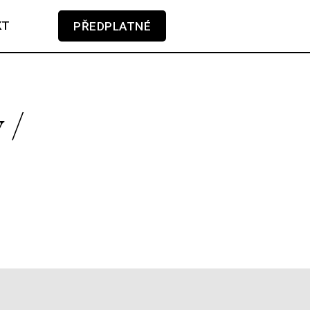
KT
PŘEDPLATNÉ
V košíku zatím nemáte žádné položky.
 /