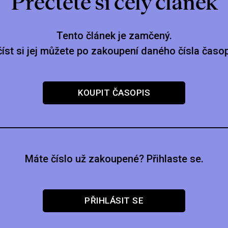
Přečtěte si celý článek
Tento článek je zamčený.
číst si jej můžete po zakoupení daného čísla časop
KOUPIT ČASOPIS
Máte číslo už zakoupené? Přihlaste se.
PŘIHLÁSIT SE