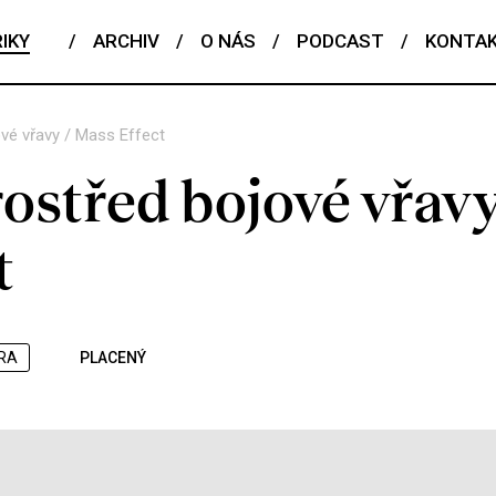
IKY
/
ARCHIV
/
O NÁS
/
PODCAST
/
KONTA
ové vřavy / Mass Effect
ostřed bojové vřavy
t
RA
PLACENÝ