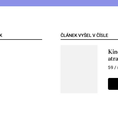
K
ČLÁNEK VYŠEL V ČÍSLE
Kin
atr
59 /