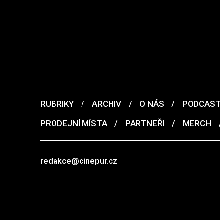
RUBRIKY
/
ARCHIV
/
O NÁS
/
PODCAS
PRODEJNÍ MÍSTA
/
PARTNEŘI
/
MERCH
redakce@cinepur.cz