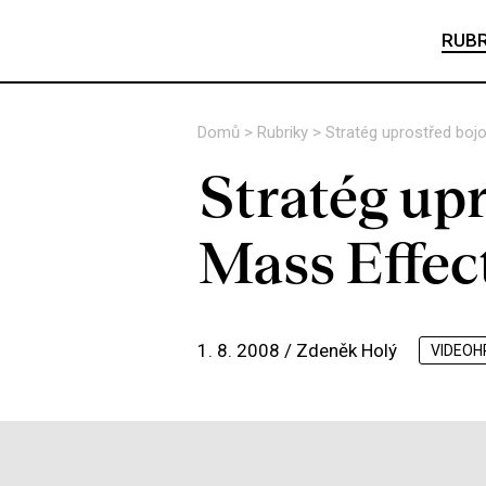
RUBR
Domů
>
Rubriky
>
Stratég uprostřed boj
Stratég upr
Mass Effec
1. 8. 2008 /
Zdeněk Holý
VIDEOH