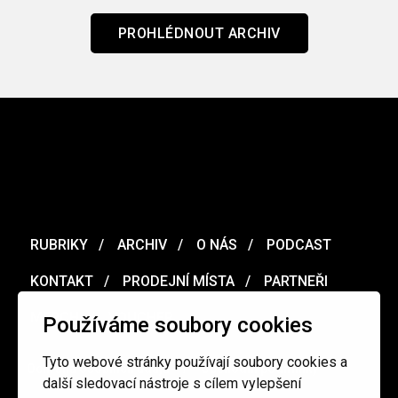
PROHLÉDNOUT ARCHIV
RUBRIKY
ARCHIV
O NÁS
PODCAST
KONTAKT
PRODEJNÍ MÍSTA
PARTNEŘI
MERCH
VOUCHER
Používáme soubory cookies
Tyto webové stránky používají soubory cookies a
Ochrana osobních údajů
/
Obchodní podmínky
další sledovací nástroje s cílem vylepšení