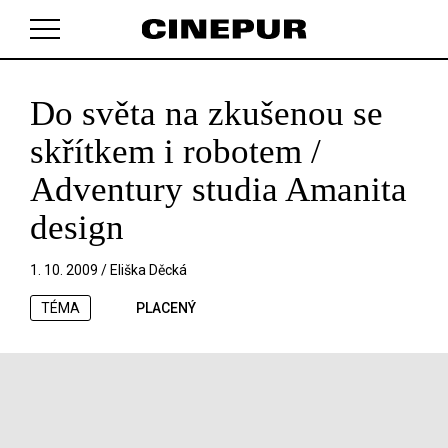
Do světa na zkušenou se
V košíku zatím nemáte žádné položky.
skřítkem i robotem /
Adventury studia Amanita
design
1. 10. 2009 /
Eliška Děcká
TÉMA
PLACENÝ