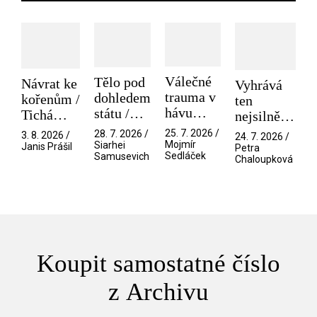
Válečné
Tělo pod
Návrat ke
Vyhrává
trauma v
dohledem
kořenům /
ten
hávu
státu /
Tichá
nejsilnější
spektáklu
Pramen
přítelkyně
/ V nitru
25. 7. 2026 /
28. 7. 2026 /
3. 8. 2026 /
24. 7. 2026 /
/ Odyssea
Mojmír
Siarhei
manosféry
Janis Prášil
Petra
Sedláček
Samusevich
Chaloupková
Koupit samostatné číslo
z Archivu