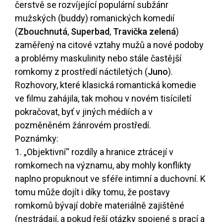
čerstvě se rozvíjející populární subžánr
mužských (buddy) romanických komedií
(
Zbouchnutá
,
Superbad
,
Travička zelená
)
zaměřený na citové vztahy mužů a nové podoby
a problémy maskulinity nebo stále častější
romkomy z prostředí náctiletých (
Juno
).
Rozhovory, které klasická romantická komedie
ve filmu zahájila, tak mohou v novém tisíciletí
pokračovat, byť v jiných médiích a v
pozměněném žánrovém prostředí.
Poznámky:
1. „Objektivní“ rozdíly a hranice ztrácejí v
romkomech na významu, aby mohly konflikty
naplno propuknout ve sféře intimní a duchovní. K
tomu může dojít i díky tomu, že postavy
romkomů bývají dobře materiálně zajištěné
(nestrádají, a pokud řeší otázky spojené s prací a