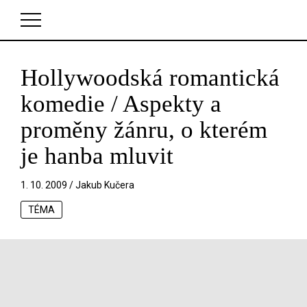
Hollywoodská romantická
V košíku zatím nemáte žádné položky.
komedie / Aspekty a
proměny žánru, o kterém
je hanba mluvit
1. 10. 2009 /
Jakub Kučera
TÉMA