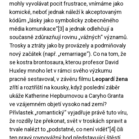
mohly vyvolávat pocit frustrace, vnímáme jako
komické, neboť jednak náleží k akceptovaným
kódům „lásky jako symbolicky zobecněného
média komunikace“
[3]
a jednak odlehčují a
současně zdůrazňují rovinu „vážných“ významů.
Trosky a ztráty jako by provázely a podmiňovaly
nový začátek (např. „remarriage“). Co na tom, že
se kostra brontosaura, kterou profesor David
Huxley mnoho let v rámci svého výzkumu
pracně sestavoval, v závěru filmu
Leopardí žena
zřítí a roztříští na kousky, když poslední záběr
ukáže Katherine Hepburnovou a Caryho Granta
ve vzájemném objetí vysoko nad zemí?
Přívlastek „romantický“ vyjadřuje právě tuto víru,
že rozdíly lze překonat, svět v troskách spravit a
trvale nalézt to „podstatné, co není vidět“
[4]
čili
ten pravý rovnovážný bod představující štěstí.