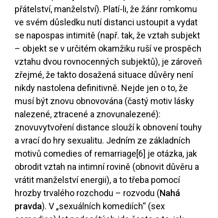
přátelství, manželství). Platí-li, že žánr romkomu
ve svém důsledku nutí distanci ustoupit a vydat
se napospas intimitě (např. tak, že vztah subjekt
– objekt se v určitém okamžiku ruší ve prospěch
vztahu dvou rovnocenných subjektů), je zároveň
zřejmé, že takto dosažená situace důvěry není
nikdy nastolena definitivně. Nejde jen o to, že
musí být znovu obnovována (častý motiv lásky
nalezené, ztracené a znovunalezené):
znovuvytvoření distance slouží k obnovení touhy
a vrací do hry sexualitu. Jedním ze základních
motivů comedies of remarriage
[6]
je otázka, jak
obrodit vztah na intimní rovině (obnovit důvěru a
vrátit manželství energii), a to třeba pomocí
hrozby trvalého rozchodu – rozvodu (
Nahá
pravda
). V „sexuálních komediích“ (sex