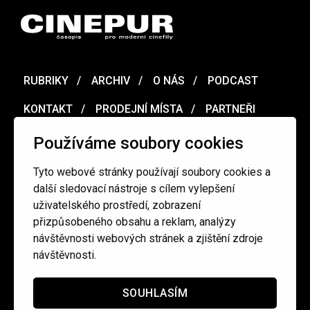
RUBRIKY
ARCHIV
O NÁS
PODCAST
KONTAKT
PRODEJNÍ MÍSTA
PARTNEŘI
MERCH
VOUCHER
Používáme soubory cookies
Tyto webové stránky používají soubory cookies a
Ochrana osobních údajů
/
Obchodní podmínky
další sledovací nástroje s cílem vylepšení
uživatelského prostředí, zobrazení
přizpůsobeného obsahu a reklam, analýzy
redakce@cinepur.cz
návštěvnosti webových stránek a zjištění zdroje
návštěvnosti.
SOUHLASÍM