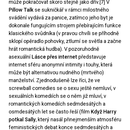
může pokračovat skoro stejně jako dřív.
[7]
V
Pillow Talk
se sukničkář v rámci milostného
svádění vydává za panice, zatímco jeho byt je
dokonale fungujícím strojem přebírajícím funkce
klasického svůdníka (v pravou chvíli se příhodně
sklopí opěradlo pohovky, ztlumí se světla a začne
hrát romantická hudba). V pozoruhodně
asexuální
Lásce přes internet
představuje
internet sféru anonymní intimity i touhy, která
může být alternativou nudného (mrtvého)
manželství. Zjednodušeně lze říci, že ve
screwball comedies se o sexu ještě nemluví, v
sexuálních komediích se o něm již mluví, v
romantických komediích sedmdesátých a
osmdesátých let se často řeší (film
Když Harry
potkal Sally
, který nasál přinejmenším atmosféru
feministických debat konce sedmdesátých a