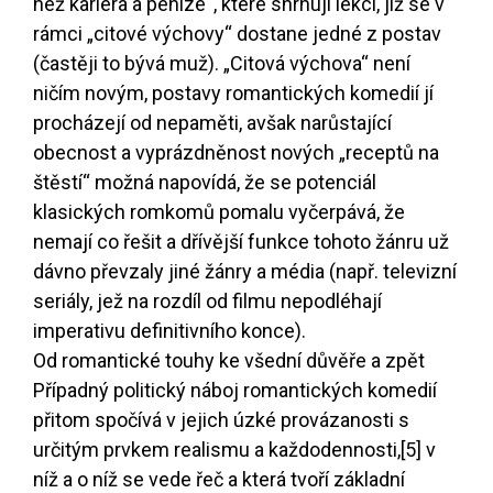
než kariéra a peníze“, které shrnují lekci, jíž se v
rámci „citové výchovy“ dostane jedné z postav
(častěji to bývá muž). „Citová výchova“ není
ničím novým, postavy romantických komedií jí
procházejí od nepaměti, avšak narůstající
obecnost a vyprázdněnost nových „receptů na
štěstí“ možná napovídá, že se potenciál
klasických romkomů pomalu vyčerpává, že
nemají co řešit a dřívější funkce tohoto žánru už
dávno převzaly jiné žánry a média (např. televizní
seriály, jež na rozdíl od filmu nepodléhají
imperativu definitivního konce).
Od romantické touhy ke všední důvěře a zpět
Případný politický náboj romantických komedií
přitom spočívá v jejich úzké provázanosti s
určitým prvkem realismu a každodennosti,
[5]
v
níž a o níž se vede řeč a která tvoří základní