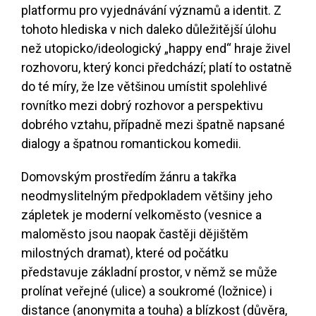
platformu pro vyjednávání významů a identit. Z
tohoto hlediska v nich daleko důležitější úlohu
než utopicko/ideologický „happy end“ hraje živel
rozhovoru, který konci předchází; platí to ostatně
do té míry, že lze většinou umístit spolehlivé
rovnítko mezi dobrý rozhovor a perspektivu
dobrého vztahu, případně mezi špatně napsané
dialogy a špatnou romantickou komedii.
Domovským prostředím žánru a takřka
neodmyslitelným předpokladem většiny jeho
zápletek je moderní velkoměsto (vesnice a
maloměsto jsou naopak častěji dějištěm
milostných dramat), které od počátku
představuje základní prostor, v němž se může
prolínat veřejné (ulice) a soukromé (ložnice) i
distance (anonymita a touha) a blízkost (důvěra,