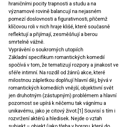
hraničními pocity trapnosti a studu a na
významové rovině balancují na nejasném
pomezí doslovnosti a figurativnosti, přičemž
klíčovou roli v nich hraje klišé, které současně
reflektují a přijímají, zesměšňují a berou
smrtelně vážně.
Vyprávění o soukromých utopiích
Základní specifikum romantických komedií
spočívá v tom, že tematizují rozpory a jinakost ve
sféře intimní. Na rozdíl od žánrů akce, které
milostnou zápletkou doplňují hlavní děj, bývá v
romantických komediích vnější, objektivní svět
jen druhotným (zástupným) problémem a hlavní
pozornost se upírá k něčemu tak vágnímu a
unikavému, jako je citový život.
[1]
Souvisí s tím i
rozvržení aktérů a hledisek. Nejde o vztah
subjekt – objekt (jako třeba v hororu, který do