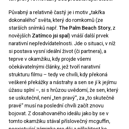
Půvabný a relativně častý je i motiv „takřka
dokonalého“ světa, který do romkomů (ze
starších snímků např.
The Palm Beach Story
, z
novějších
Zatímco jsi spal
) vnáší další prvek
narativní nepředvídatelnosti. Jde o situaci, v níž
si postava vysní ideální život (či partnera), a
teprve v okamžiku, kdy projde všemi
očekávatelnými články, jež tvoří narativní
strukturu filmu – tedy ve chvíli, kdy překoná
veškeré překážky a nástrahy a sen se jí k jejímu
úžasu splní –, si s hrůzou uvědomí, že sen, který
se uskutečnil, není „ten pravý“, za „to skutečně
pravé“ musí na poslední chvíli začít znovu
bojovat. Z dosahovaného ideálu jako by se v
tomto okamžiku stával příslovečný mcguffin,
neexistující záminka pro děj a příležitost ke