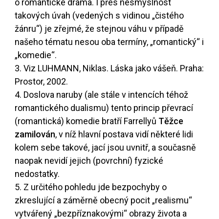
o romantické drama. I přes nesmyslnost
takových úvah (vedených s vidinou „čistého
žánru“) je zřejmé, že stejnou váhu v případě
našeho tématu nesou oba termíny, „romantický“ i
„komedie“.
3. Viz LUHMANN, Niklas. Láska jako vášeň. Praha:
Prostor, 2002.
4. Doslova naruby (ale stále v intencích téhož
romantického dualismu) tento princip převrací
(romantická) komedie bratří Farrellyů
Těžce
zamilován
, v níž hlavní postava vidí některé lidi
kolem sebe takové, jací jsou uvnitř, a současně
naopak nevidí jejich (povrchní) fyzické
nedostatky.
5. Z určitého pohledu jde bezpochyby o
zkreslující a záměrně obecný pocit „realismu“
vytvářený „bezpříznakovými“ obrazy života a