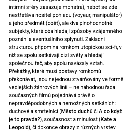
intimní sféry zasazuje monstra), neboť se zde
nestřetává nositel pohledu (voyeur, manipulátor)
a jeho předmět (oběť), ale dva plnohodnotné
subjekty, které oba hledají způsoby vzájemného
poznání a eventuálního splynutí. Základní
strukturou připomíná romkom utopickou sci-fi, v
níž se spolu setkávají cizí světy a hledají
společnou řeč, aby spolu navázaly vztah.
Překážky, které musí postavy romkomů
překonávat, jsou nejednou ztvárňovány ve formě
vedlejších žánrových linií – ne náhodnou řada
současných filmů pojednává právě o
nepravděpodobných a nemožných setkáních:
duchové a smrtelníci (
Město duchů
či
A co když
je to pravda?
), současnost a minulost (
Kate a
Leopold
), či dokonce obrazy z různých vrstev