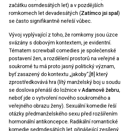
začátku osmdesátých let) a v pozdějších
romkomech let devadesátých (
Zatímco jsi spal
)
se často signifikantně neřeší vůbec.
Vývoj vyplývající z toho, že romkomy jsou úzce
svázány s dobovým kontextem, je evidentní.
Tématem screwball comedies je společenské
postavení žen, a rozdělení prostorů na veřejné a
soukromé tu má proto jasný politický význam,
byť zasazený do kontextu „jakoby“,
[8]
který
zprostředkovává hra (lítý manželský boj u soudu
se doslova přenáší do ložnice v
Adamově žebru
,
neboť jde o vytvoření nového soukromého a
veřejného obrazu ženy). Sexuální komedie řeší
otázky předmanželského sexu před rozšířením
hormonální antikoncepce. Radikální romantické
komedie sedmdesátých let, přinášející zesílený