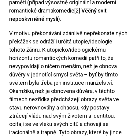
paměti (případ výsostně originální a moderní
romantické dramakomedie
[2]
Věčný svit
neposkvrněné mysli
).
V motivu překonávání zdánlivě nepřekonatelných
překážek se odráží i určitá utopie/ideologie
tohoto žánru. K utopicko/ideologickému
horizontu romantických komedií patří to, že
nevypovídají o ničem menším, než je obnova
důvěry v jednotící smysl světa – byť by tímto
světem byla třeba jen instituce manželství.
Okamžiku, než je obnovena důvěra, v těchto
filmech nezřídka předcházejí obrazy světa ve
stavu nerovnováhy a chaosu, kdy postavy
ztrácejí vládu nad svým životem a identitou,
ocitají se ve vleku svých citů a chovají se
iracionálně a trapně. Tyto obrazy, které by jinde