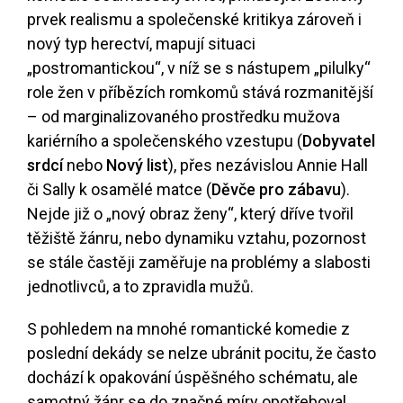
prvek realismu a společenské kritikya zároveň i
nový typ herectví, mapují situaci
„postromantickou“, v níž se s nástupem „pilulky“
role žen v příbězích romkomů stává rozmanitější
– od marginalizovaného prostředku mužova
kariérního a společenského vzestupu (
Dobyvatel
srdcí
nebo
Nový list
), přes nezávislou Annie Hall
či Sally k osamělé matce (
Děvče pro zábavu
).
Nejde již o „nový obraz ženy“, který dříve tvořil
těžiště žánru, nebo dynamiku vztahu, pozornost
se stále častěji zaměřuje na problémy a slabosti
jednotlivců, a to zpravidla mužů.
S pohledem na mnohé romantické komedie z
poslední dekády se nelze ubránit pocitu, že často
dochází k opakování úspěšného schématu, ale
samotný žánr se do značné míry opotřeboval,