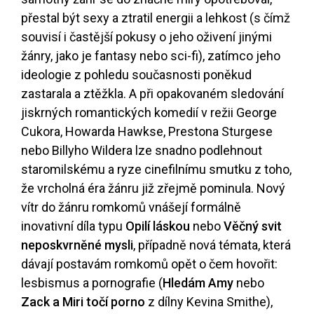
přestal být sexy a ztratil energii a lehkost (s čímž
souvisí i častější pokusy o jeho oživení jinými
žánry, jako je fantasy nebo sci-fi), zatímco jeho
ideologie z pohledu současnosti poněkud
zastarala a ztěžkla. A při opakovaném sledování
jiskrných romantických komedií v režii George
Cukora, Howarda Hawkse, Prestona Sturgese
nebo Billyho Wildera lze snadno podlehnout
staromilskému a ryze cinefilnímu smutku z toho,
že vrcholná éra žánru již zřejmě pominula. Nový
vítr do žánru romkomů vnášejí formálně
inovativní díla typu
Opilí láskou
nebo
Věčný svit
neposkvrněné mysli
, případně nová témata, která
dávají postavám romkomů opět o čem hovořit:
lesbismus a pornografie (
Hledám Amy
nebo
Zack a Miri točí porno
z dílny Kevina Smithe),