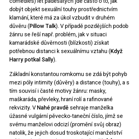
comedies) let padesátých jde často o to, jak
dobýt objekt sexuální touhy prostřednictvím
klamání, které má za úkol vzbudit v druhém
důvěru (
Pillow Talk
). V případě pozdějších podob
žánru se řeší např. problém, jak v situaci
kamarádské důvěrnosti (blízkosti) získat
potřebnou distanci k sexuálnímu vztahu (
Když
Harry potkal Sally
).
Základní konstantou romkomu se zdá být pohyb
mezi póly intimity (důvěry) a distance (touhy), a s
tím souvisí i časté motivy žánru: masky,
maškaráda, převleky, hraní rolí a rafinované
rekvizity. V
Nahé pravdě
sehraje manželka
úžasné vulgární pěvecko-taneční číslo, jímž se
svému manželovi odcizí (promění svůj obraz)
natolik, že jejich dosud troskotající manželství