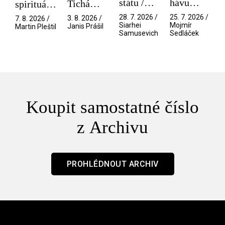
státu /
hávu
Tichá
spirituální
Pramen
spektáklu
přítelkyně
narušitelé
28. 7. 2026 /
25. 7. 2026 /
3. 8. 2026 /
7. 8. 2026 /
/ Odyssea
z vesmíru
Siarhei
Mojmír
Janis Prášil
Martin Pleštil
Samusevich
Sedláček
/ Mouchy
Koupit samostatné číslo
z Archivu
PROHLÉDNOUT ARCHIV