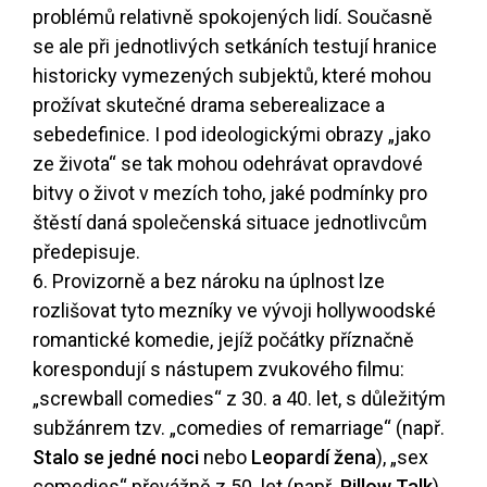
problémů relativně spokojených lidí. Současně
se ale při jednotlivých setkáních testují hranice
historicky vymezených subjektů, které mohou
prožívat skutečné drama seberealizace a
sebedefinice. I pod ideologickými obrazy „jako
ze života“ se tak mohou odehrávat opravdové
bitvy o život v mezích toho, jaké podmínky pro
štěstí daná společenská situace jednotlivcům
předepisuje.
6. Provizorně a bez nároku na úplnost lze
rozlišovat tyto mezníky ve vývoji hollywoodské
romantické komedie, jejíž počátky příznačně
korespondují s nástupem zvukového filmu:
„screwball comedies“ z 30. a 40. let, s důležitým
subžánrem tzv. „comedies of remarriage“ (např.
Stalo se jedné noci
nebo
Leopardí žena
), „sex
comedies“ převážně z 50. let (např.
Pillow Talk
),