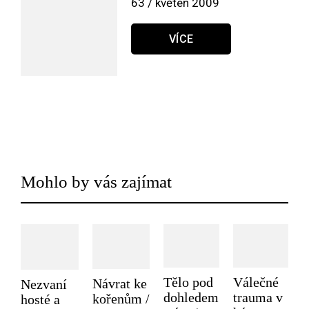
63 / květen 2009
VÍCE
Mohlo by vás zajímat
Tělo pod
Válečné
Návrat ke
Nezvaní
dohledem
trauma v
kořenům /
hosté a