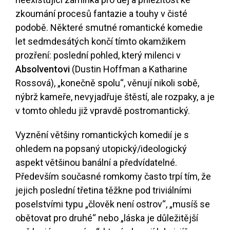
zkoumání procesů fantazie a touhy v čisté
podobě. Některé smutné romantické komedie
let sedmdesátých končí tímto okamžikem
prozření: poslední pohled, který milenci v
Absolventovi
(Dustin Hoffman a Katharine
Rossová), „konečně spolu“, věnují nikoli sobě,
nýbrž kameře, nevyjadřuje štěstí, ale rozpaky, a je
v tomto ohledu již vpravdě postromantický.
Vyznění většiny romantických komedií je s
ohledem na popsaný utopický/ideologický
aspekt většinou banální a předvídatelné.
Především současné romkomy často trpí tím, že
jejich poslední třetina těžkne pod triviálními
poselstvími typu „člověk není ostrov“, „musíš se
obětovat pro druhé“ nebo „láska je důležitější