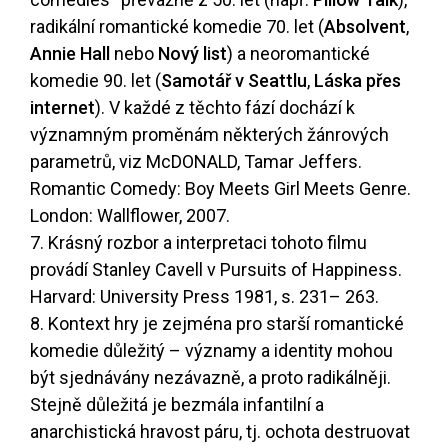
radikální romantické komedie 70. let (
Absolvent
,
Annie Hall
nebo
Nový list
) a neoromantické
komedie 90. let (
Samotář v Seattlu
,
Láska přes
internet
). V každé z těchto fází dochází k
významným proměnám některých žánrových
parametrů, viz McDONALD, Tamar Jeffers.
Romantic Comedy: Boy Meets Girl Meets Genre.
London: Wallflower, 2007.
7. Krásný rozbor a interpretaci tohoto filmu
provádí Stanley Cavell v Pursuits of Happiness.
Harvard: University Press 1981, s. 231– 263.
8. Kontext hry je zejména pro starší romantické
komedie důležitý – významy a identity mohou
být sjednávány nezávazně, a proto radikálněji.
Stejně důležitá je bezmála infantilní a
anarchistická hravost páru, tj. ochota destruovat