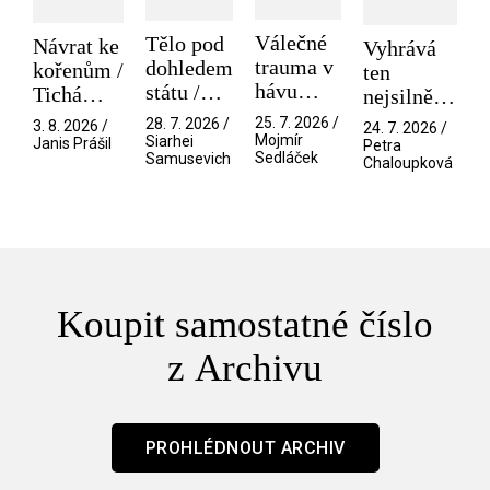
Válečné
Tělo pod
Návrat ke
Vyhrává
trauma v
dohledem
kořenům /
ten
hávu
státu /
Tichá
nejsilnější
spektáklu
Pramen
přítelkyně
/ V nitru
25. 7. 2026 /
28. 7. 2026 /
3. 8. 2026 /
24. 7. 2026 /
/ Odyssea
Mojmír
Siarhei
manosféry
Janis Prášil
Petra
Sedláček
Samusevich
Chaloupková
Koupit samostatné číslo
z Archivu
PROHLÉDNOUT ARCHIV