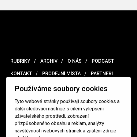
RUBRIKY
ARCHIV
O NÁS
PODCAST
KONTAKT
PRODEJNÍ MÍSTA
PARTNEŘI
MERCH
VOUCHER
Používáme soubory cookies
Tyto webové stránky používají soubory cookies a
Ochrana osobních údajů
/
Obchodní podmínky
další sledovací nástroje s cílem vylepšení
uživatelského prostředí, zobrazení
přizpůsobeného obsahu a reklam, analýzy
redakce@cinepur.cz
návštěvnosti webových stránek a zjištění zdroje