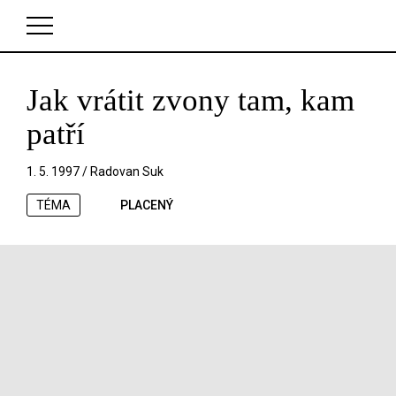
Jak vrátit zvony tam, kam
V košíku zatím nemáte žádné položky.
patří
1. 5. 1997 /
Radovan Suk
TÉMA
PLACENÝ