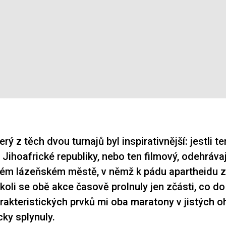
erý z těch dvou turnajů byl inspirativnější: jestli te
Jihoafrické republiky, nebo ten filmový, odehrávaj
kém lázeňském městě, v němž k pádu apartheidu 
koli se obě akce časově prolnuly jen zčásti, co do
rakteristických prvků mi oba maratony v jistých 
cky splynuly.