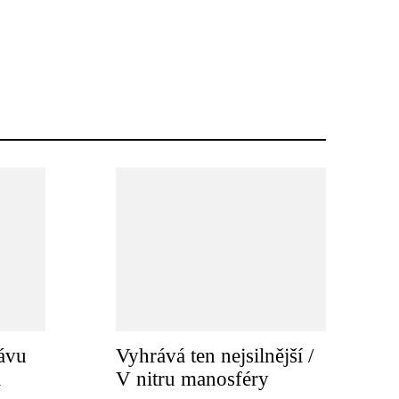
ávu
Vyhrává ten nejsilnější /
a
V nitru manosféry