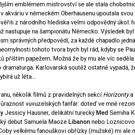
ějším emblémem mistrovství se ale stala chobotnic
 v akváriu v německém Oberhausenu upoutala svou i
í svěřili z národního hlediska velmi odpovědný úkol: 
mž nastupuje na šampionátu Německo. Výsledek byl
osm správných předpovědí, za každé chapadlo jedna 
eomylnosti tohoto tvora bych byl rád, kdyby se Pau
ků příštím papežem. Možná že by mu ale víc seděla
 dramaturga. Karlovarská soutěž ostatně vypadá, že
ybírá už léta…
anu, několik filmů z pravidelných sekcí
Horizonty
a
průraznost vuvuzelských fanfár: doteď ve mně rezon
dy
Jessicy Hausner, delikátní turecký
Med
Semiha Ka
ický debut Samuela Maoze
Libanon
nebo Loznicovo 
 Coby velkému fanouškovi obřízky (mužské) mi ale n