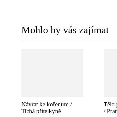
Mohlo by vás zajímat
Návrat ke kořenům /
Tělo 
Tichá přítelkyně
/ Pr