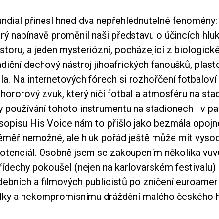
ndial přinesl hned dva nepřehlédnutelné fenomény:
erý napínavě proměnil naši představu o účincích hlu
toru, a jeden mysteriózní, pocházející z biologické
adiční dechový nástroj jihoafrických fanoušků, plas
a. Na internetových fórech si rozhořčení fotbaloví 
„hororový zvuk, který ničí fotbal a atmosféru na sta
 používání tohoto instrumentu na stadionech i v pa
sopisu His Voice nám to přišlo jako bezmála opojné 
téměř nemožné, ale hluk pořád ještě může mít vyso
potenciál. Osobně jsem se zakoupením několika vuv
dechy pokoušel (nejen na karlovarském festivalu) n
debních a filmových publicistů po zničení euroamer
ylky a nekompromisnímu dráždění malého českého