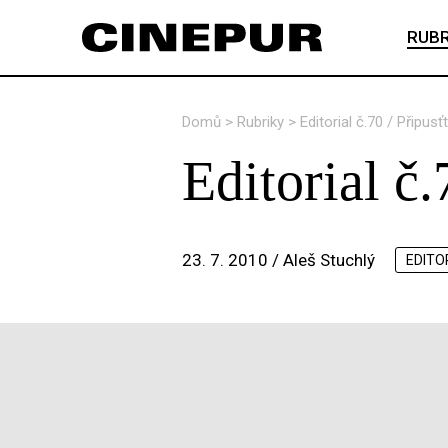
RUBR
Domů
>
Rubriky
>
Editorial č.70 / Připus
Editorial č
23. 7. 2010 /
Aleš Stuchlý
EDITO