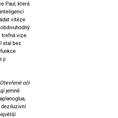
e Paul, která
nteligencí
hádat vítěze
 obdivuhodný:
trefná vize.
l stal bez
 funkce
 ji
Otevřené oči
ují jemně
planoglua,
deziluzivní
ejvětší