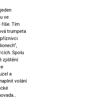
 jeden
ku ve
 říše. Tím
tová trumpeta
příznivci
dionech“,
rcích. Spolu
zjištění:
ce
uzel a
aplnit volání
ické
 hovada…