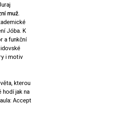
Juraj
zní muž
.
akademické
ení Jóba. K
r a funkční
židovské
ry i motiv
věta, kterou
 hodí jak na
Paula: Accept