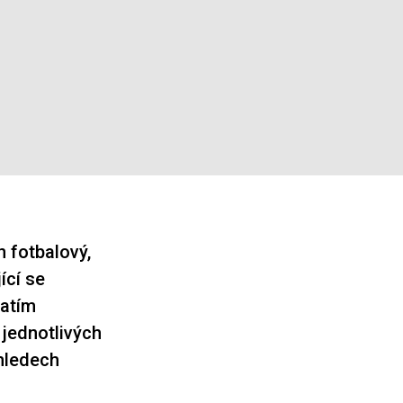
n fotbalový,
ící se
zatím
 jednotlivých
ohledech