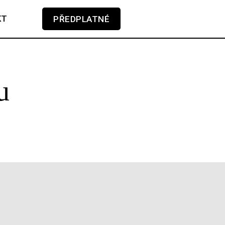
KT
PŘEDPLATNÉ
V košíku zatím nemáte žádné položky.
u