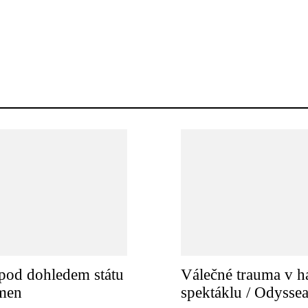
pod dohledem státu
Válečné trauma v h
amen
spektáklu / Odysse