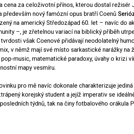
a cena za celoživotní přínos, kterou dostal režisér 
 především nový famózní opus bratří Coenů
Serió
zený na americký Středozápad 60. let – navíc do 
nity –, je zřetelnou variací na biblický příběh utrp
 tvrdosti však Coenové přidávají neodolatelný humo
 mix, v němž mají své místo sarkastické narážky na 
y pop-music, matematické paradoxy, úvahy o krizi ví
nostní mapy vesmíru.
vinku pro mě navíc dokonale charakterizuje jediná 
trápený korejský student a jejíž imperativ se ideálně
posledních týdnů, tak na činy fotbalového orákula 