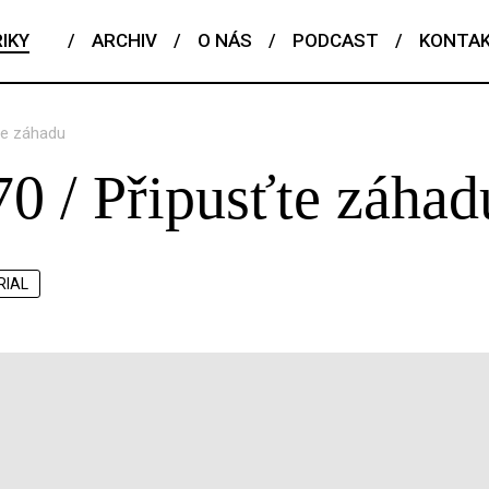
IKY
/
ARCHIV
/
O NÁS
/
PODCAST
/
KONTA
ťte záhadu
.70 / Připusťte záhad
RIAL