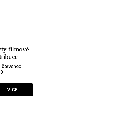
sty filmové
tribuce
/ červenec
10
VÍCE