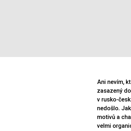
Ani nevím, kt
zasazený do 
v rusko-čes
nedošlo. Jak
motivů a cha
velmi organi