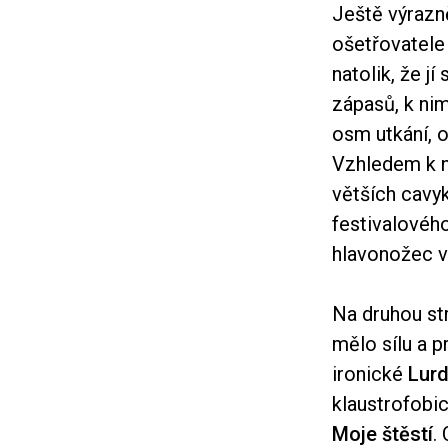
Ještě výrazn
ošetřovatele
natolik, že j
zápasů, k ni
osm utkání, 
Vzhledem k n
větších cavy
festivalového
hlavonožec v
Na druhou str
mělo sílu a 
ironické
Lur
klaustrofob
Moje štěstí
.