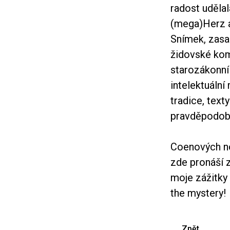
radost udělal
(mega)Herz a
Snímek, zasa
židovské komu
starozákonní
intelektuální
tradice, text
pravděpodob
Coenových no
zde pronáší z
moje zážitky 
the mystery!
Zpět