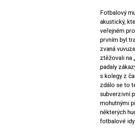
Fotbalový mu
akustický, kt
veřejném pros
prvním byl tr
zvaná vuvuzel
ztěžovali na 
padaly zákazy
s kolegy z ča
zdálo se to 
subverzivní 
mohutnými pří
některých hu
fotbalové id