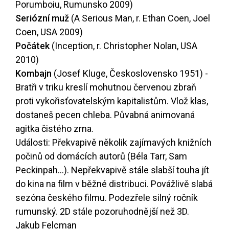
Porumboiu, Rumunsko 2009)
Seriózní muž
(A Serious Man, r. Ethan Coen, Joel
Coen, USA 2009)
Počátek
(Inception, r. Christopher Nolan, USA
2010)
Kombajn
(Josef Kluge, Československo 1951) -
Bratři v triku kreslí mohutnou červenou zbraň
proti vykořisťovatelským kapitalistům. Vlož klas,
dostaneš pecen chleba. Půvabná animovaná
agitka čistého zrna.
Události: Překvapivě několik zajímavých knižních
počinů od domácích autorů (Béla Tarr, Sam
Peckinpah…). Nepřekvapivě stále slabší touha jít
do kina na film v běžné distribuci. Povážlivě slabá
sezóna českého filmu. Podezřele silný ročník
rumunský. 2D stále pozoruhodnější než 3D.
Jakub Felcman