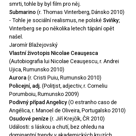
smrti, tohle by byl film pro něj.
Submarino
(r. Thomas Vinterberg, Dánsko 2010)
- Tohle je sociální realismus, ne polské
Sviňky
;
Vinterberg se po několika letech tápání opět
našel.
Jaromír Blažejovský
Vlastní životopis Nicolae Ceauşesca
(Autobiografia lui Nicolae Ceauşescu, r. Andrei
Ujica, Rumunsko 2010)
Aurora
(r. Cristi Puiu, Rumunsko 2010)
Policejní, adj.
(Poliţist, adjectiv, r. Corneliu
Porumboiu, Rumunsko 2009)
Podivný případ Angelicy
(O estranho caso de
Angélica, r. Manoel de Oliveira, Portugalsko 2010)
Osudové peníze
(r. Jiří Krejčík, ČR 2010)
Události: s láskou a chutí, bez ohledu na
dominantní trendy v akademických kruzích,