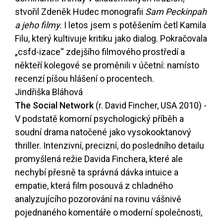
stvořil Zdeněk Hudec monografii
Sam Peckinpah
a jeho filmy
. I letos jsem s potěšením četl Kamila
Filu, který kultivuje kritiku jako dialog. Pokračovala
„
csfd
-izace“ zdejšího filmového prostředí a
někteří kolegové se proměnili v účetní: namísto
recenzí píšou hlášení o procentech.
Jindřiška Bláhová
The Social Network
(r. David Fincher, USA 2010) -
V podstatě komorní psychologický příběh a
soudní drama natočené jako vysokooktanový
thriller. Intenzivní, precizní, do posledního detailu
promyšlená režie Davida Finchera, které ale
nechybí přesně ta správná dávka intuice a
empatie, která film posouvá z chladného
analyzujícího pozorování na rovinu vášnivě
pojednaného komentáře o moderní společnosti,