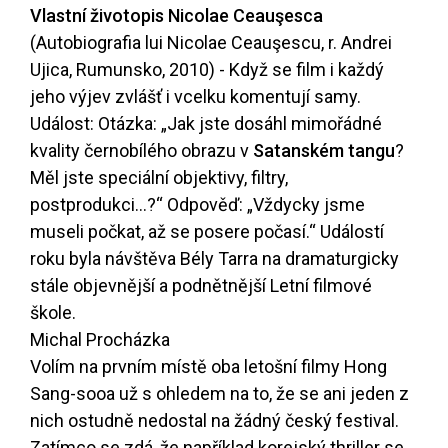
Vlastní životopis Nicolae Ceauşesca
(Autobiografia lui Nicolae Ceauşescu, r. Andrei
Ujica, Rumunsko, 2010) - Když se film i každý
jeho výjev zvlášť i vcelku komentují samy.
Událost: Otázka: „Jak jste dosáhl mimořádné
kvality černobílého obrazu v
Satanském tangu
?
Měl jste speciální objektivy, filtry,
postprodukci…?“ Odpověď: „Vždycky jsme
museli počkat, až se posere počasí.“ Událostí
roku byla návštěva Bély Tarra na dramaturgicky
stále objevnější a podnětnější Letní filmové
škole.
Michal Procházka
Volím na prvním místě oba letošní filmy Hong
Sang-sooa už s ohledem na to, že se ani jeden z
nich ostudně nedostal na žádný český festival.
Zatímco se zdá, že například korejský thriller se