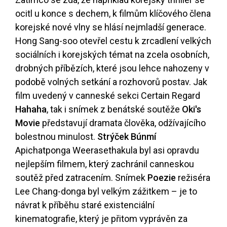
ocitl u konce s dechem, k filmům klíčového člena
korejské nové vlny se hlásí nejmladší generace.
Hong Sang-soo otevřel cestu k zrcadlení velkých
sociálních i korejských témat na zcela osobních,
drobných příbězích, které jsou lehce nahozeny v
podobě volných setkání a rozhovorů postav. Jak
film uvedený v canneské sekci Certain Regard
Hahaha
, tak i snímek z benátské soutěže
Oki's
Movie
představují dramata člověka, odžívajícího
bolestnou minulost.
Strýček Búnmí
Apichatponga Weerasethakula byl asi opravdu
nejlepším filmem, který zachránil canneskou
soutěž před zatracením. Snímek
Poezie
režiséra
Lee Chang-donga byl velkým zážitkem – je to
návrat k příběhu staré existenciální
kinematografie, který je přitom vyprávěn za