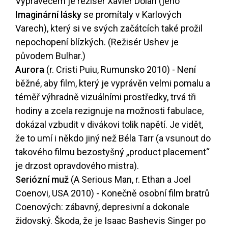
Vypravěčem je režisér Xavier Dolan (jeho
Imaginární lásky
se promítaly v Karlových
Varech), který si ve svých začátcích také prožil
nepochopení blízkých. (Režisér Ushev je
původem Bulhar.)
Aurora
(r. Cristi Puiu, Rumunsko 2010) - Není
běžné, aby film, který je vyprávěn velmi pomalu a
téměř výhradně vizuálními prostředky, trvá tři
hodiny a zcela rezignuje na možnosti fabulace,
dokázal vzbudit v divákovi tolik napětí. Je vidět,
že to umí i někdo jiný než Béla Tarr (a vsunout do
takového filmu bezostyšný „product placement“
je drzost opravdového mistra).
Seriózní muž
(A Serious Man, r. Ethan a Joel
Coenovi, USA 2010) - Konečně osobní film bratrů
Coenových: zábavný, depresivní a dokonale
židovský. Škoda, že je Isaac Bashevis Singer po