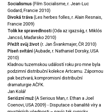
Socialismus
(Film Socialisme, r. Jean-Luc
Godard, Francie 2010)
Divoká tráva
(Les herbes folles, r. Alain Resnais,
Francie 2009)
Tolik ke spravedlnosti
(Oda az igazság, r. Miklós
Jancsó, Maďarsko 2010)
Přežít svůj život
(r. Jan Švankmajer, ČR 2010)
Píseň svítání
(Aubade, r. Nathaniel Dorsky, USA
2010)
Kladnou tuzemskou událostí roku pro mne byla
podzimní distribuční kolekce Artcamu. Zápornou
pak beztvará, kompromisní distribuční
dramaturgie AČFK.
Jan Kolář
Seriózní muž
(A Serious Man, r. Ethan a Joel
Coenovi, USA 2009) - Disputace o banalitě víry a
mystériích všednosti – navíc tak cynicky