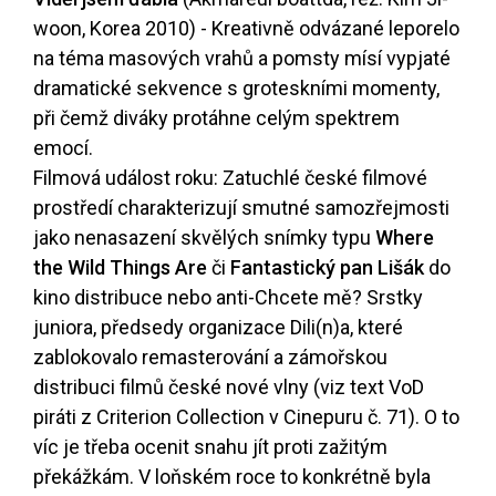
woon, Korea 2010) - Kreativně odvázané leporelo
na téma masových vrahů a pomsty mísí vypjaté
dramatické sekvence s groteskními momenty,
při čemž diváky protáhne celým spektrem
emocí.
Filmová událost roku: Zatuchlé české filmové
prostředí charakterizují smutné samozřejmosti
jako nenasazení skvělých snímky typu
Where
the Wild Things Are
či
Fantastický pan Lišák
do
kino distribuce nebo anti-Chcete mě? Srstky
juniora, předsedy organizace Dili(n)a, které
zablokovalo remasterování a zámořskou
distribuci filmů české nové vlny (viz text VoD
piráti z Criterion Collection v Cinepuru č. 71). O to
víc je třeba ocenit snahu jít proti zažitým
překážkám. V loňském roce to konkrétně byla