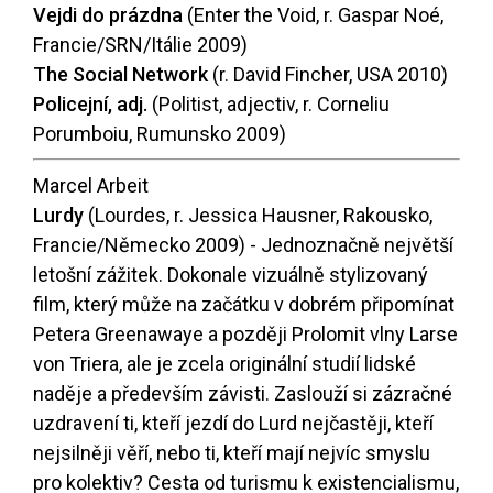
Vejdi do prázdna
(Enter the Void, r. Gaspar Noé,
Francie/SRN/Itálie 2009)
The Social Network
(r. David Fincher, USA 2010)
Policejní, adj.
(Politist, adjectiv, r. Corneliu
Porumboiu, Rumunsko 2009)
Marcel Arbeit
Lurdy
(Lourdes, r. Jessica Hausner, Rakousko,
Francie/Německo 2009) - Jednoznačně největší
letošní zážitek. Dokonale vizuálně stylizovaný
film, který může na začátku v dobrém připomínat
Petera Greenawaye a později Prolomit vlny Larse
von Triera, ale je zcela originální studií lidské
naděje a především závisti. Zaslouží si zázračné
uzdravení ti, kteří jezdí do Lurd nejčastěji, kteří
nejsilněji věří, nebo ti, kteří mají nejvíc smyslu
pro kolektiv? Cesta od turismu k existencialismu,