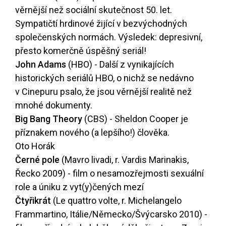
věrnější než sociální skutečnost 50. let.
Sympatičtí hrdinové žijící v bezvýchodných
společenských normách. Výsledek: depresivní,
přesto komerčně úspěšný seriál!
John Adams
(HBO) - Další z vynikajících
historických seriálů HBO, o nichž se nedávno
v Cinepuru psalo, že jsou věrnější realitě než
mnohé dokumenty.
Big Bang Theory
(CBS) - Sheldon Cooper je
příznakem nového (a lepšího!) člověka.
Oto Horák
Černé pole
(Mavro livadi, r. Vardis Marinakis,
Řecko 2009) - film o nesamozřejmosti sexuální
role a úniku z vyt(y)čených mezí
Čtyřikrát
(Le quattro volte, r. Michelangelo
Frammartino, Itálie/Německo/Švýcarsko 2010) -