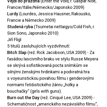
Vejdi do prázdna
(Enter the Void, r. Gaspar Noé,
Francie/Itálie/Německo/Japonsko 2009)
Lurdy
(Lourdes, Jessica Hausner, Rakousko,
Francie a Německo 2009)
Studená ryba
(Tsumetai nettaigyo/Cold Fish, r.
Sion Sono, Japonsko 2010)
Jiří Flígl
5 titulů zasluhujících vyzdvihnutí:
Bitch Slap
(rež. Rick Jacobson, USA 2009) - Za
fasádou lascivního braku ve stylu Russe Meyera
se skrývá sofistikovaná pocta snímkům se
silnými ženskými hrdinkami a podvratná hra
s voyeuristickou povahou filmu i genderovými
normami fetišistického žánru „holky a
bouchačky“ (girls with guns).
Burn out the Day
(rež. Cinqué Lee, USA 2009) -
Schematičnost „amerického nezávislého filmu“,