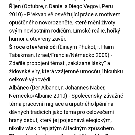
Říjen
(Octubre, r. Daniel a Diego Vegovi, Peru
2010) - Překvapivě osvěžující práce s motivem
opuštěného novorozeněte, které mění životy
svým nevlastním rodičům. Limské reálie, hořký
humor a otevřený závěr.
Široce otevřené oči
(Einaym Phukot, r. Haim
Tabakman, Izrael/Francie/Německo 2009) -
Zdařilé propojení témat „zakázané lásky“ a
židovské víry, která vzájemně umocňují hloubku
celkové výpovědi.
Albánec
(Der Albaner, r. Johannes Naber,
Německo/Albánie 2010) - Společensky závažné
téma pracovní migrace a urputného lpění na
dávných tradicích jako téma pro celovečerní
hraný debut, který jej pojednává elegickým,
nikoliv však přepjatým či laciným způsobem.