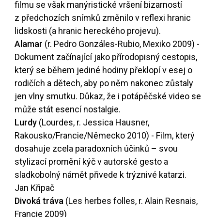
filmu se však manýristické vršení bizarností
z předchozích snímků změnilo v reflexi hranic
lidskosti (a hranic hereckého projevu).
Alamar
(r. Pedro Gonzáles-Rubio, Mexiko 2009) -
Dokument začínající jako přírodopisný cestopis,
který se během jediné hodiny překlopí v esej o
rodičích a dětech, aby po něm nakonec zůstaly
jen vlny smutku. Důkaz, že i potápěčské video se
může stát esencí nostalgie.
Lurdy
(Lourdes, r. Jessica Hausner,
Rakousko/Francie/Německo 2010) - Film, který
dosahuje zcela paradoxních účinků – svou
stylizací promění kýč v autorské gesto a
sladkobolný námět přivede k trýznivé katarzi.
Jan Křipač
Divoká tráva
(Les herbes folles, r. Alain Resnais,
Francie 2009)