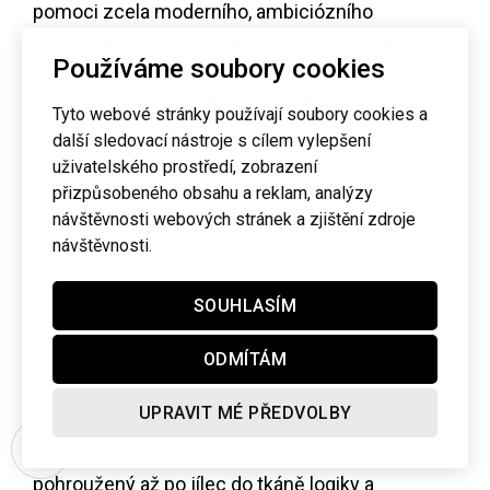
pomoci zcela moderního, ambiciózního
storytellingu. Na závěr bych vypíchnul jednu
Používáme soubory cookies
abstraktní zuřivost na pomezí animace, vj-ingu či
výtvarné instalace, jakou je berlínský
Orchester
Tyto webové stránky používají soubory cookies a
2
Benedikta Rugara.
další sledovací nástroje s cílem vylepšení
Hahaha
(r. Hong Sangsoo, Jižní Korea 2010)
uživatelského prostředí, zobrazení
Oki's Movie
(r. Hong Sangsoo, Jižní Korea 2010)
přizpůsobeného obsahu a reklam, analýzy
Strýček Búnmí
(Loong Boonmee raluek chat, r.
návštěvnosti webových stránek a zjištění zdroje
návštěvnosti.
Apichatpong Weerasethakul,
Thajsko/VB/Francie/Německo 2010)
SOUHLASÍM
Poezie
(Shi, r. Lee Chang-dong, Jižní Korea 2010)
BOY
(r. Roh Hong-jin, Jižní Korea 2010)
ODMÍTÁM
Vít Schmarc
Valhalla Rising
(r. Nicolas Winding Refn,
UPRAVIT MÉ PŘEDVOLBY
Dánsko/VB 2010) - Bakchanálie obrazu,
pohanské krasořečnění, vikingský meč
pohroužený až po jílec do tkáně logiky a