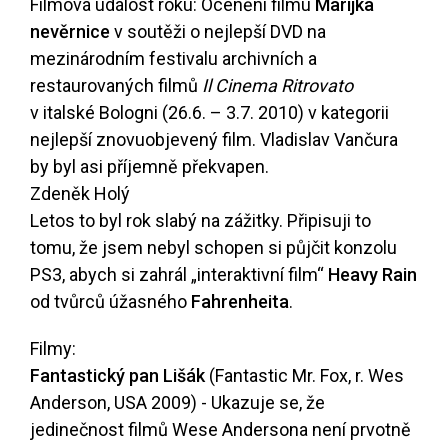
Filmová událost roku: Ocenění filmu
Marijka
nevěrnice
v soutěži o nejlepší DVD na
mezinárodním festivalu archivních a
restaurovaných filmů
Il Cinema Ritrovato
v italské Bologni (26.6. – 3.7. 2010) v kategorii
nejlepší znovuobjevený film. Vladislav Vančura
by byl asi příjemně překvapen.
Zdeněk Holý
Letos to byl rok slabý na zážitky. Připisuji to
tomu, že jsem nebyl schopen si půjčit konzolu
PS3, abych si zahrál „interaktivní film“
Heavy Rain
od tvůrců úžasného
Fahrenheita
.
Filmy:
Fantastický pan Lišák
(Fantastic Mr. Fox, r. Wes
Anderson, USA 2009) - Ukazuje se, že
jedinečnost filmů Wese Andersona není prvotně