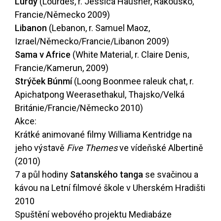
Lurdy
(Lourdes, r. Jessica Hausner, Rakousko,
Francie/Německo 2009)
Libanon
(Lebanon, r. Samuel Maoz,
Izrael/Německo/Francie/Libanon 2009)
Sama v Africe
(White Material, r. Claire Denis,
Francie/Kamerun, 2009)
Strýček Búnmí
(Loong Boonmee raleuk chat, r.
Apichatpong Weerasethakul, Thajsko/Velká
Británie/Francie/Německo 2010)
Akce:
Krátké animované filmy Williama Kentridge na
jeho výstavě
Five Themes
ve vídeňské Albertině
(2010)
7 a půl hodiny
Satanského tanga
se svačinou a
kávou na Letní filmové škole v Uherském Hradišti
2010
Spuštění webového projektu Mediabáze