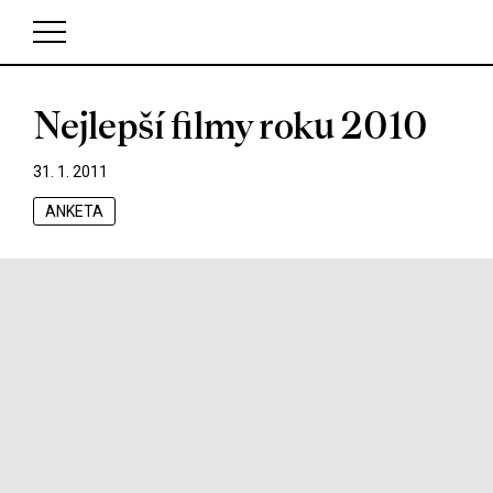
Nejlepší filmy roku 2010
V košíku zatím nemáte žádné položky.
31. 1. 2011
ANKETA