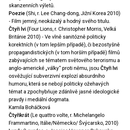
skanzenních výletů.
Poezie
(Shi, r. Lee Chang-dong, Jižní Korea 2010)
- Film jemný, neokázalý a hodný svého titulu.
Čtyři lvi
(Four Lions, r. Christopher Morris, Velká
Británie 2010) - Ve vlně sanitózně politicky
korektních (v tom lepším případě), či bezostyšně
propagandistických (v tom horším případě) filmů
zabývajících se tématem světového terorismu a
anglo-americké „války“ proti němu, jsou
Čtyři lvi
osvěžující subverzivní explozí absurdního
humoru, která se nebojí politicky ožehavých
témat a zpochybňuje zdánlivě jasné ideologické
pravdy i mediální dogmata.
Kamila Boháčková
Čtyřikrát
(Le quattro volte, r. Michelangelo
Frammartino, Itálie/Německo/ Švýcarsko, 2010)