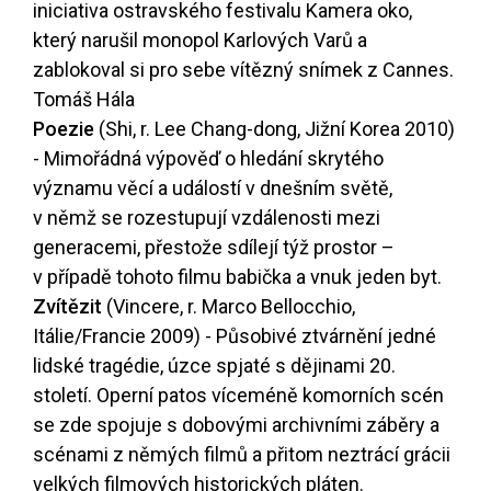
iniciativa ostravského festivalu Kamera oko,
který narušil monopol Karlových Varů a
zablokoval si pro sebe vítězný snímek z Cannes.
Tomáš Hála
Poezie
(Shi, r. Lee Chang-dong, Jižní Korea 2010)
- Mimořádná výpověď o hledání skrytého
významu věcí a událostí v dnešním světě,
v němž se rozestupují vzdálenosti mezi
generacemi, přestože sdílejí týž prostor –
v případě tohoto filmu babička a vnuk jeden byt.
Zvítězit
(Vincere, r. Marco Bellocchio,
Itálie/Francie 2009) - Působivé ztvárnění jedné
lidské tragédie, úzce spjaté s dějinami 20.
století. Operní patos víceméně komorních scén
se zde spojuje s dobovými archivními záběry a
scénami z němých filmů a přitom neztrácí grácii
velkých filmových historických pláten.