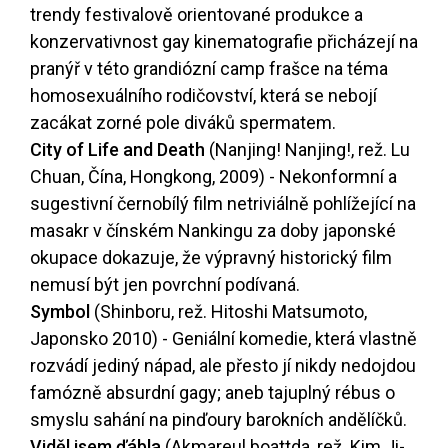
trendy festivalově orientované produkce a
konzervativnost gay kinematografie přicházejí na
pranýř v této grandiózní camp frašce na téma
homosexuálního rodičovství, která se nebojí
zacákat zorné pole diváků spermatem.
City of Life and Death
(Nanjing! Nanjing!, rež. Lu
Chuan, Čína, Hongkong, 2009) - Nekonformní a
sugestivní černobílý film netriviálně pohlížející na
masakr v čínském Nankingu za doby japonské
okupace dokazuje, že výpravný historický film
nemusí být jen povrchní podívaná.
Symbol
(Shinboru, rež. Hitoshi Matsumoto,
Japonsko 2010) - Geniální komedie, která vlastně
rozvádí jediný nápad, ale přesto jí nikdy nedojdou
famózně absurdní gagy; aneb tajuplný rébus o
smyslu sahání na pinďoury barokních andělíčků.
Viděl jsem ďábla
(Akmareul boattda, rež. Kim Ji-