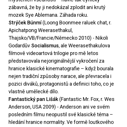
zábavná, že by ji nedokázal zplodit ani krutý
mozek Sye Ablemana. Záhada roku.
Strýček Búnmí
(Loong Boonmee raluek chat, r.
Apichatpong Weerasethakul,
Thajsko/VB/Francie/Německo 2010) - Nikoli
Godardův
Socialismus
, ale Weerasethakulova
filmově videoartová trilogie pro mě letos
představovala nejoriginálnější vykročení za
hranice klasické kinematografie – když bourala
nejen tradiční způsoby narace, ale převracela i
pozici diváků, protagonistů a definici toho, co je
vlastně umělecké dílo.
Fantastický pan Lišák
(Fantastic Mr. Fox, r. Wes
Anderson, USA 2009) - Anderson ani ve svém
posledním filmu neopustil své klasické téma –
hledání hranice normality. Ve formě loutkového