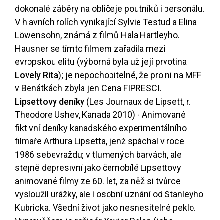
dokonalé záběry na obličeje poutníků i personálu.
V hlavních rolích vynikající Sylvie Testud a Elina
Löwensohn, známá z filmů Hala Hartleyho.
Hausner se tímto filmem zařadila mezi
evropskou elitu (výborná byla už její prvotina
Lovely Rita
); je nepochopitelné, že pro ni na MFF
v Benátkách zbyla jen Cena FIPRESCI.
Lipsettovy deníky
(Les Journaux de Lipsett, r.
Theodore Ushev, Kanada 2010) - Animované
fiktivní deníky kanadského experimentálního
filmaře Arthura Lipsetta, jenž spáchal v roce
1986 sebevraždu; v tlumených barvách, ale
stejně depresivní jako černobílé Lipsettovy
animované filmy ze 60. let, za něž si tvůrce
vysloužil urážky, ale i osobní uznání od Stanleyho
Kubricka. Všední život jako nesnesitelné peklo.