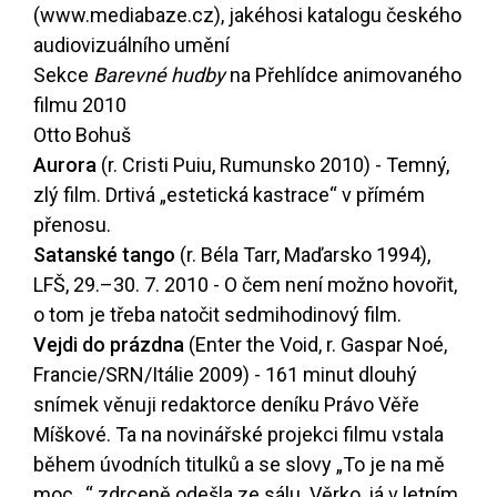
(
www.mediabaze.cz
), jakéhosi katalogu českého
audiovizuálního umění
Sekce
Barevné hudby
na Přehlídce animovaného
filmu 2010
Otto Bohuš
Aurora
(r. Cristi Puiu, Rumunsko 2010) - Temný,
zlý film. Drtivá „estetická kastrace“ v přímém
přenosu.
Satanské tango
(r. Béla Tarr, Maďarsko 1994),
LFŠ, 29.–30. 7. 2010 - O čem není možno hovořit,
o tom je třeba natočit sedmihodinový film.
Vejdi do prázdna
(Enter the Void, r. Gaspar Noé,
Francie/SRN/Itálie 2009) - 161 minut dlouhý
snímek věnuji redaktorce deníku Právo Věře
Míškové. Ta na novinářské projekci filmu vstala
během úvodních titulků a se slovy „To je na mě
moc...“ zdrceně odešla ze sálu. Věrko, já v letním