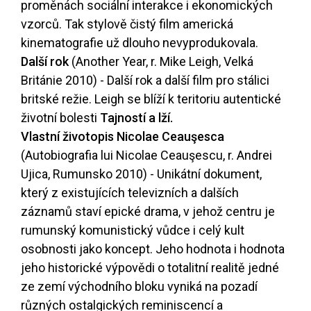
proměnách sociální interakce i ekonomických
vzorců. Tak stylově čistý film americká
kinematografie už dlouho nevyprodukovala.
Další rok
(Another Year, r. Mike Leigh, Velká
Británie 2010) - Další rok a další film pro stálici
britské režie. Leigh se blíží k teritoriu autentické
životní bolesti
Tajností a lží.
Vlastní životopis Nicolae Ceauşesca
(Autobiografia lui Nicolae Ceauşescu, r. Andrei
Ujica, Rumunsko 2010) - Unikátní dokument,
který z existujících televizních a dalších
záznamů staví epické drama, v jehož centru je
rumunský komunistický vůdce i celý kult
osobnosti jako koncept. Jeho hodnota i hodnota
jeho historické výpovědi o totalitní realitě jedné
ze zemí východního bloku vyniká na pozadí
různých ostalgických reminiscencí a