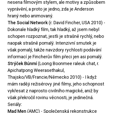
nesena filmovým stylem, ale motivy a způsobem
vyprávění, a proto je jedno, zda je Anderson
hraný nebo animovaný.
The Social Network
(r. David Fincher, USA 2010) -
Dokonale hladký film, tak hladký, až jsem nebyl
schopen rozpoznat, jestli je strašně rychlý, nebo
naopak strašně pomalý. Intenzivní smutek je
však pomalý, takže navzdory rychlosti podávání
informací je Fincherův film přeci jen asi pomalý.
Strýček Búnmí
(Loong Boonmee raleuk chat, r.
Apichatpong Weerasethakul,
Thajsko/VB/Francie/Německo 2010) - I když
mám raději režisérovy jiné filmy, jeho schopnost
vykřesat z naprosto civilního magické, aniž by
však překročil rovinu věcnosti, je jedinečná.
Seriály:
Mad Men
(AMC) - Společenská rekonstrukce