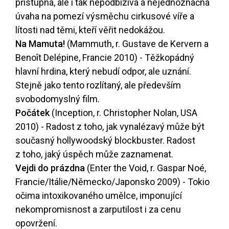
přístupná, ale i tak nepodbízivá a nejednoznačná
úvaha na pomezí výsměchu cirkusové víře a
lítosti nad těmi, kteří věřit nedokážou.
Na Mamuta!
(Mammuth, r. Gustave de Kervern a
Benoît Delépine, Francie 2010) - Těžkopádný
hlavní hrdina, který nebudí odpor, ale uznání.
Stejně jako tento rozlítaný, ale především
svobodomyslný film.
Počátek
(Inception, r. Christopher Nolan, USA
2010) - Radost z toho, jak vynalézavý může být
současný hollywoodský blockbuster. Radost
z toho, jaký úspěch může zaznamenat.
Vejdi do prázdna
(Enter the Void, r. Gaspar Noé,
Francie/Itálie/Německo/Japonsko 2009) - Tokio
očima intoxikovaného umělce, imponující
nekompromisnost a zarputilost i za cenu
opovržení.