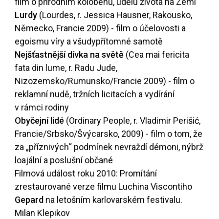
film o přírodním koloběhu, údělu života na Zemi
Lurdy
(Lourdes, r. Jessica Hausner, Rakousko,
Německo, Francie 2009) - film o účelovosti a
egoismu víry a všudypřítomné samotě
Nejšťastnější dívka na světě
(Cea mai fericita
fata din lume, r. Radu Jude,
Nizozemsko/Rumunsko/Francie 2009) - film o
reklamní nudě, tržních licitacích a vydírání
v rámci rodiny
Obyčejní lidé
(Ordinary People, r. Vladimir Perišić,
Francie/Srbsko/Švýcarsko, 2009) - film o tom, že
za „příznivých“ podmínek nevraždí démoni, nýbrž
loajální a poslušní občané
Filmová událost roku 2010: Promítání
zrestaurované verze filmu Luchina Viscontiho
Gepard
na letošním karlovarském festivalu.
Milan Klepikov