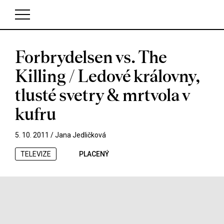
Forbrydelsen vs. The
V košíku zatím nemáte žádné položky.
Killing / Ledové královny,
tlusté svetry & mrtvola v
kufru
5. 10. 2011 /
Jana Jedličková
TELEVIZE
PLACENÝ