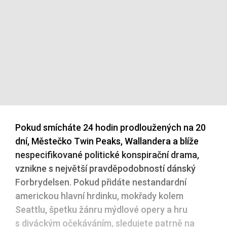
Pokud smícháte 24 hodin prodloužených na 20
dní, Městečko Twin Peaks, Wallandera a blíže
nespecifikované politické konspirační drama,
vznikne s největší pravděpodobností dánský
Forbrydelsen. Pokud přidáte nestandardní
americkou hlavní hrdinku, mokřady kolem
Seattlu, špetku žánru mýdlové opery a hru
s diváckým očekáváním, sledujete patrně na