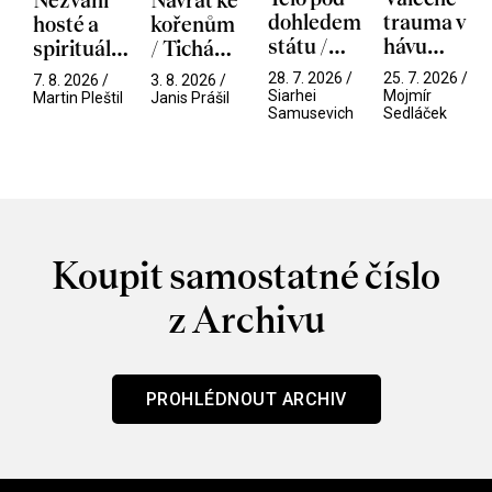
Nezvaní
Návrat ke
dohledem
trauma v
hosté a
kořenům
státu /
hávu
spirituální
/ Tichá
Pramen
spektáklu
narušitelé
přítelkyně
28. 7. 2026 /
25. 7. 2026 /
7. 8. 2026 /
3. 8. 2026 /
/ Odyssea
z vesmíru
Siarhei
Mojmír
Martin Pleštil
Janis Prášil
Samusevich
Sedláček
/ Mouchy
Koupit samostatné číslo
z Archivu
PROHLÉDNOUT ARCHIV