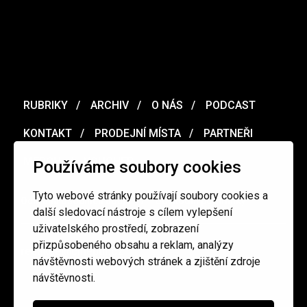
RUBRIKY
ARCHIV
O NÁS
PODCAST
KONTAKT
PRODEJNÍ MÍSTA
PARTNEŘI
MERCH
VOUCHER
Používáme soubory cookies
Tyto webové stránky používají soubory cookies a
Ochrana osobních údajů
/
Obchodní podmínky
další sledovací nástroje s cílem vylepšení
uživatelského prostředí, zobrazení
přizpůsobeného obsahu a reklam, analýzy
redakce@cinepur.cz
návštěvnosti webových stránek a zjištění zdroje
návštěvnosti.