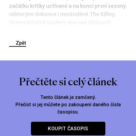
začátku kritiky uctívané a na konci první sezony
některými dokonce i nenáviděné The Killing.
(Varování před spoilery více než žádoucí!)
Zpět
Přečtěte si celý článek
Tento článek je zamčený.
Přečíst si jej můžete po zakoupení daného čísla
časopisu.
KOUPIT ČASOPIS