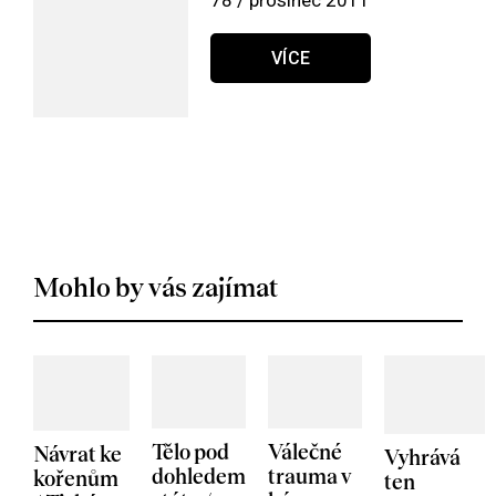
78 / prosinec 2011
VÍCE
Mohlo by vás zajímat
Tělo pod
Válečné
Návrat ke
Vyhrává
dohledem
trauma v
kořenům
ten