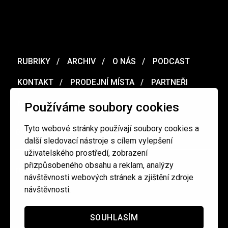
RUBRIKY
ARCHIV
O NÁS
PODCAST
KONTAKT
PRODEJNÍ MÍSTA
PARTNEŘI
MERCH
VOUCHER
Používáme soubory cookies
Tyto webové stránky používají soubory cookies a
Ochrana osobních údajů
/
Obchodní podmínky
další sledovací nástroje s cílem vylepšení
uživatelského prostředí, zobrazení
přizpůsobeného obsahu a reklam, analýzy
redakce@cinepur.cz
návštěvnosti webových stránek a zjištění zdroje
návštěvnosti.
SOUHLASÍM