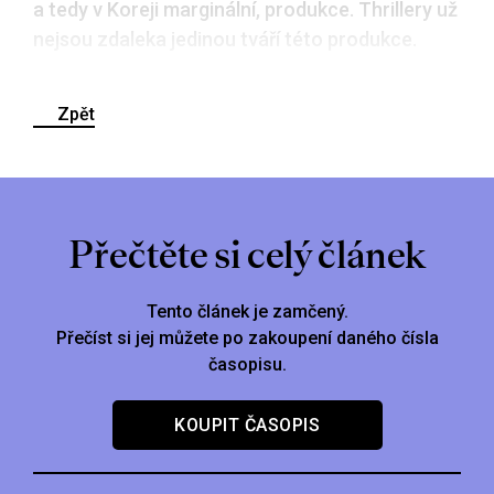
a tedy v Koreji marginální, produkce. Thrillery už
nejsou zdaleka jedinou tváří této produkce.
Zpět
Přečtěte si celý článek
Tento článek je zamčený.
Přečíst si jej můžete po zakoupení daného čísla
časopisu.
KOUPIT ČASOPIS