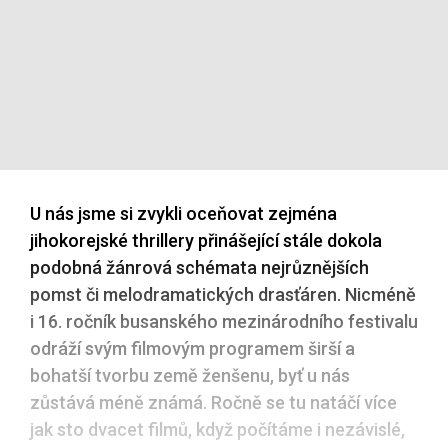
U nás jsme si zvykli oceňovat zejména
jihokorejské thrillery přinášející stále dokola
podobná žánrová schémata nejrůznějších
pomst či melodramatických drasťáren. Nicméně
i 16. ročník busanského mezinárodního festivalu
odráží svým filmovým programem širší a
bohatší tvorbu země ženšenu, byť u nás
zůstává méně známá. Ročně se tu natáčí více
jak sto dvacet filmů, když počítáme i nezávislé,