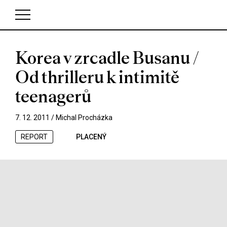
Korea v zrcadle Busanu /
V košíku zatím nemáte žádné položky.
Od thrilleru k intimitě
teenagerů
7. 12. 2011 /
Michal Procházka
REPORT
PLACENÝ