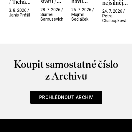
státu /
hávu
/ Tichá
nejsilnější
Pramen
spektáklu
přítelkyně
/ V nitru
28. 7. 2026 /
25. 7. 2026 /
3. 8. 2026 /
24. 7. 2026 /
/ Odyssea
Siarhei
Mojmír
manosféry
Janis Prášil
Petra
Samusevich
Sedláček
Chaloupková
Koupit samostatné číslo
z Archivu
PROHLÉDNOUT ARCHIV