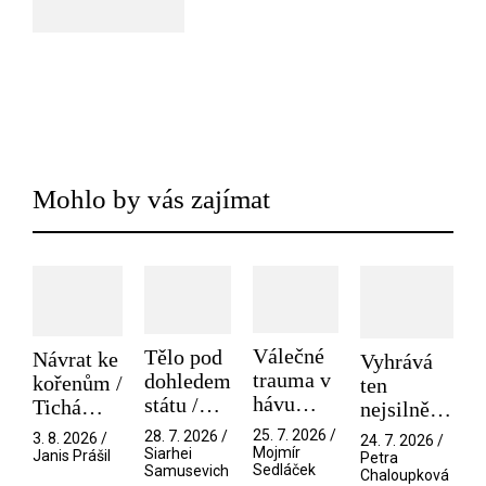
Mohlo by vás zajímat
Válečné
Tělo pod
Návrat ke
Vyhrává
trauma v
dohledem
kořenům /
ten
hávu
státu /
Tichá
nejsilnější
spektáklu
Pramen
přítelkyně
/ V nitru
25. 7. 2026 /
28. 7. 2026 /
3. 8. 2026 /
24. 7. 2026 /
/ Odyssea
Mojmír
Siarhei
manosféry
Janis Prášil
Petra
Sedláček
Samusevich
Chaloupková