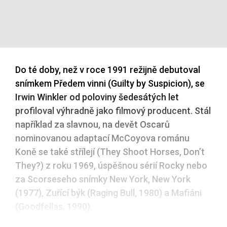
Do té doby, než v roce 1991 režijně debutoval
snímkem Předem vinni (Guilty by Suspicion), se
Irwin Winkler od poloviny šedesátých let
profiloval výhradně jako filmový producent. Stál
například za slavnou, na devět Oscarů
nominovanou adaptací McCoyova románu
Koně se také střílejí (They Shoot Horses, Don’t
They?) z roku 1969, úspěšnou sérií Rocky nebo
za Scorseseho snímky New York, New York
(1977), Zuřící býk (Raging Bull, 1980) a Mafiáni
(Goodfellas, 1990).