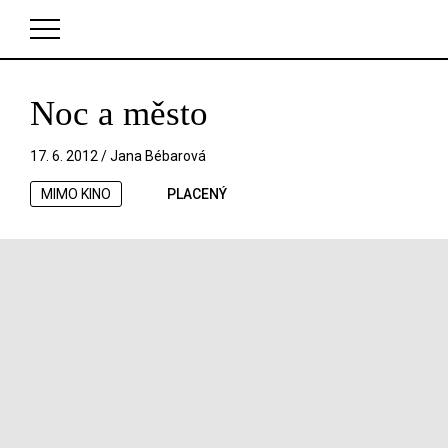
Noc a město
V košíku zatím nemáte žádné položky.
17. 6. 2012 /
Jana Bébarová
MIMO KINO
PLACENÝ