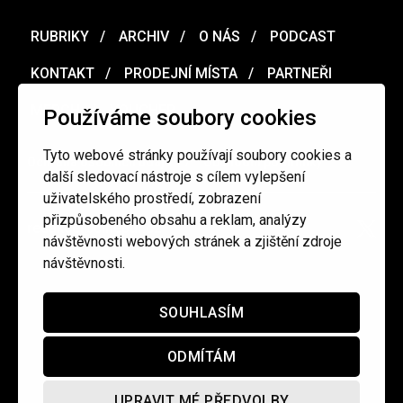
RUBRIKY
ARCHIV
O NÁS
PODCAST
KONTAKT
PRODEJNÍ MÍSTA
PARTNEŘI
MERCH
VOUCHER
Používáme soubory cookies
Tyto webové stránky používají soubory cookies a
Ochrana osobních údajů
/
Obchodní podmínky
další sledovací nástroje s cílem vylepšení
uživatelského prostředí, zobrazení
přizpůsobeného obsahu a reklam, analýzy
redakce@cinepur.cz
návštěvnosti webových stránek a zjištění zdroje
návštěvnosti.
SOUHLASÍM
ODMÍTÁM
UPRAVIT MÉ PŘEDVOLBY