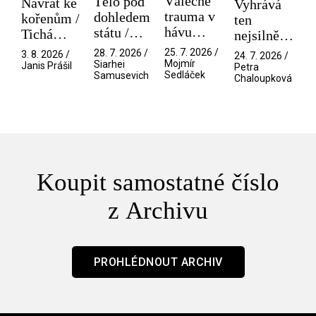
Válečné
Tělo pod
Návrat ke
Vyhrává
trauma v
dohledem
kořenům /
ten
hávu
státu /
Tichá
nejsilnější
spektáklu
Pramen
přítelkyně
/ V nitru
25. 7. 2026 /
28. 7. 2026 /
3. 8. 2026 /
24. 7. 2026 /
/ Odyssea
Mojmír
Siarhei
manosféry
Janis Prášil
Petra
Sedláček
Samusevich
Chaloupková
Koupit samostatné číslo
z Archivu
PROHLÉDNOUT ARCHIV