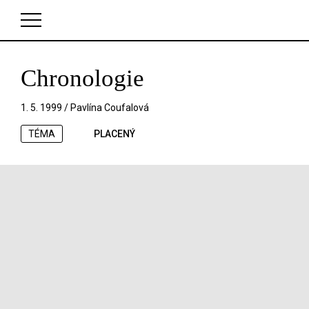
Chronologie
V košíku zatím nemáte žádné položky.
1. 5. 1999 /
Pavlína Coufalová
TÉMA
PLACENÝ