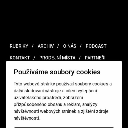
RUBRIKY
ARCHIV
O NÁS
PODCAST
KONTAKT
PRODEJNÍ MÍSTA
PARTNEŘI
MERCH
VOUCHER
Používáme soubory cookies
Tyto webové stránky používají soubory cookies a
Ochrana osobních údajů
/
Obchodní podmínky
další sledovací nástroje s cílem vylepšení
uživatelského prostředí, zobrazení
přizpůsobeného obsahu a reklam, analýzy
redakce@cinepur.cz
návštěvnosti webových stránek a zjištění zdroje
návštěvnosti.