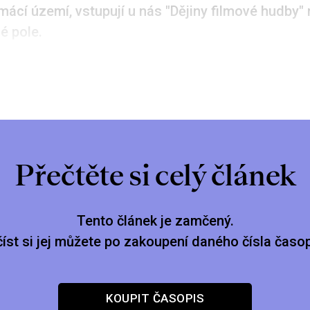
ácí území, vstupují u nás "Dějiny filmové hudby"
é pole.
Přečtěte si celý článek
Tento článek je zamčený.
číst si jej můžete po zakoupení daného čísla časop
KOUPIT ČASOPIS