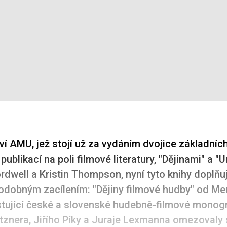
ví AMU, jež stojí už za vydáním dvojice základníc
ublikací na poli filmové literatury, "Dějinami" a 
rdwell a Kristin Thompson, nyní tyto knihy doplňuj
podobným zacílením: "Dějiny filmové hudby" od M
istující české a slovenské hudebně-filmové monog
znera, Jiřího Píky a Juraje Lexmanna omezovaly 