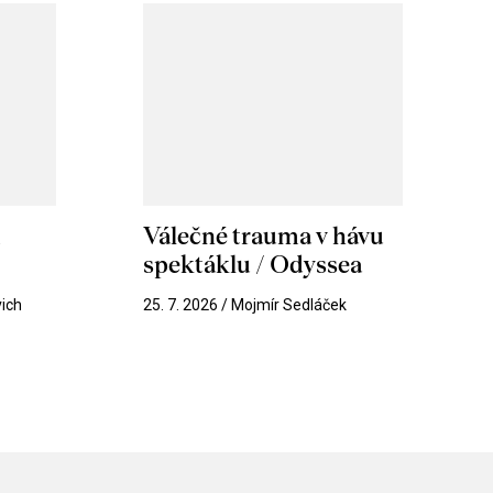
m
Válečné trauma v hávu
spektáklu / Odyssea
vich
25. 7. 2026 / Mojmír Sedláček