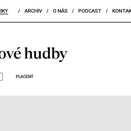
IKY
/
ARCHIV
/
O NÁS
/
PODCAST
/
KONTA
mové hudby
PLACENÝ