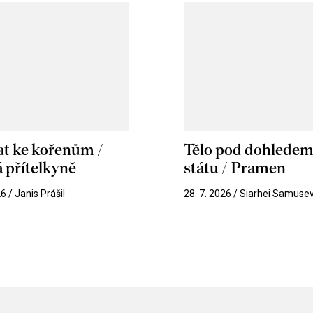
at ke kořenům /
Tělo pod dohlede
 přítelkyně
státu / Pramen
26 / Janis Prášil
28. 7. 2026 / Siarhei Samuse