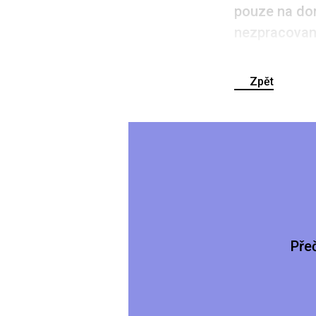
pouze na dom
nezpracovan
Zpět
Pře