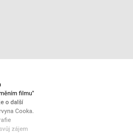
h
"Uměním filmu"
e o další
ervyna Cooka.
rafie
svůj zájem