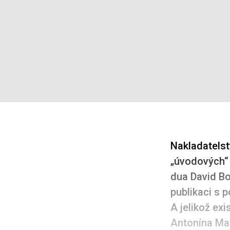
Nakladatelst
„úvodových“ p
dua David Bo
publikaci s 
A jelikož ex
Antonína Mat