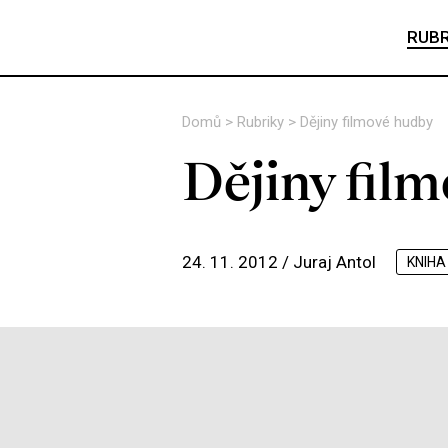
RUBR
Domů
>
Rubriky
>
Dějiny filmové hudby
Dějiny fil
24. 11. 2012 /
Juraj Antol
KNIHA