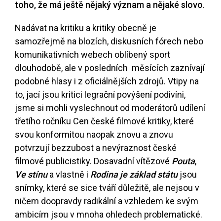
toho, že má ještě nějaký význam a nějaké slovo.
Nadávat na kritiku a kritiky obecně je
samozřejmě na blozích, diskusních fórech nebo
komunikativních webech oblíbený sport
dlouhodobě, ale v posledních měsících zaznívají
podobné hlasy i z oficiálnějších zdrojů. Vtipy na
to, jací jsou kritici legrační povýšení podivíni,
jsme si mohli vyslechnout od moderátorů udílení
třetího ročníku Cen české filmové kritiky, které
svou konformitou naopak znovu a znovu
potvrzují bezzubost a nevýraznost české
filmové publicistiky. Dosavadní vítězové
Pouta
,
Ve stínu
a vlastně i
Rodina je základ státu
jsou
snímky, které se sice tváří důležitě, ale nejsou v
ničem doopravdy radikální a vzhledem ke svým
ambicím jsou v mnoha ohledech problematické.