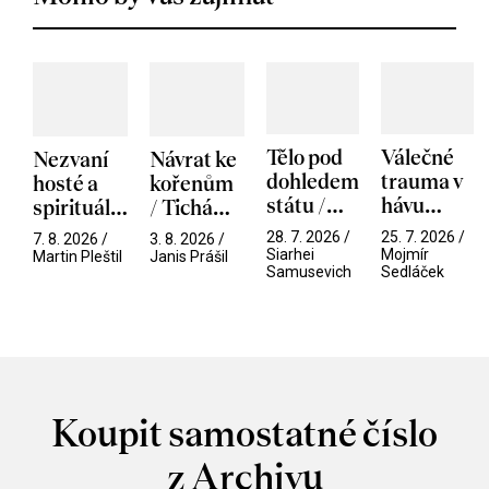
Tělo pod
Válečné
Nezvaní
Návrat ke
dohledem
trauma v
hosté a
kořenům
státu /
hávu
spirituální
/ Tichá
Pramen
spektáklu
narušitelé
přítelkyně
28. 7. 2026 /
25. 7. 2026 /
7. 8. 2026 /
3. 8. 2026 /
/ Odyssea
z vesmíru
Siarhei
Mojmír
Martin Pleštil
Janis Prášil
Samusevich
Sedláček
/ Mouchy
Koupit samostatné číslo
z Archivu