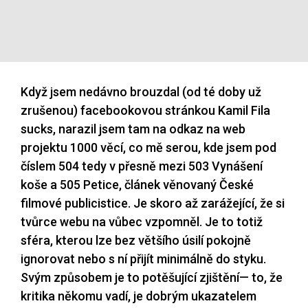
Když jsem nedávno brouzdal (od té doby už
zrušenou) facebookovou stránkou Kamil Fila
sucks, narazil jsem tam na odkaz na web
projektu 1000 věcí, co mě serou, kde jsem pod
číslem 504 tedy v přesně mezi 503 Vynášení
koše a 505 Petice, článek věnovaný České
filmové publicistice. Je skoro až zarážející, že si
tvůrce webu na vůbec vzpomněl. Je to totiž
sféra, kterou lze bez většího úsilí pokojně
ignorovat nebo s ní přijít minimálně do styku.
Svým způsobem je to potěšující zjištění— to, že
kritika někomu vadí, je dobrým ukazatelem