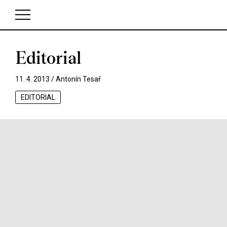
Editorial
V košíku zatím nemáte žádné položky.
11. 4. 2013 /
Antonín Tesař
EDITORIAL