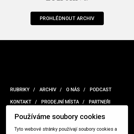
PROHLÉDNOUT ARCHIV
RUBRIKY
ARCHIV
O NÁS
PODCAST
KONTAKT
PRODEJNÍ MÍSTA
PARTNEŘI
MERCH
VOUCHER
Používáme soubory cookies
Tyto webové stránky používají soubory cookies a
Ochrana osobních údajů
/
Obchodní podmínky