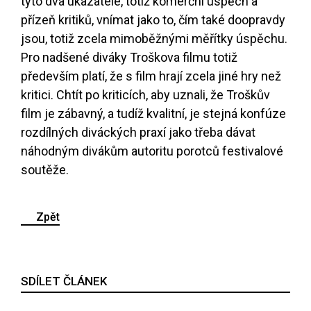
tyto dva ukazatele, totiž komerční úspěch a
přízeň kritiků, vnímat jako to, čím také doopravdy
jsou, totiž zcela mimoběžnými měřítky úspěchu.
Pro nadšené diváky Troškova filmu totiž
především platí, že s film hrají zcela jiné hry než
kritici. Chtít po kriticích, aby uznali, že Troškův
film je zábavný, a tudíž kvalitní, je stejná konfúze
rozdílných diváckých praxí jako třeba dávat
náhodným divákům autoritu porotců festivalové
soutěže.
Zpět
SDÍLET ČLÁNEK