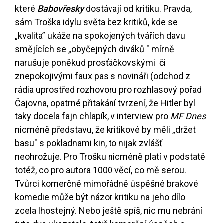
které
Babovřesky
dostávají od kritiku. Pravda,
sám Troška idylu světa bez kritiků, kde se
„kvalita” ukáže na spokojených tvářích davu
smějících se „obyčejných diváků " mírně
narušuje poněkud prosťáčkovskými či
znepokojivými faux pas s novináři (odchod z
rádia uprostřed rozhovoru pro rozhlasový pořad
Čajovna, opatrné přitakání tvrzení, že Hitler byl
taky docela fajn chlapík, v interview pro
MF Dnes
nicméně představu, že kritikové by měli „držet
basu" s pokladnami kin, to nijak zvlášť
neohrožuje. Pro Trošku nicméně platí v podstatě
totéž, co pro autora 1000 věcí, co mě serou.
Tvůrci komerčně mimořádně úspěšné brakové
komedie může být názor kritiku na jeho dílo
zcela lhostejný. Nebo ještě spíš, nic mu nebrání