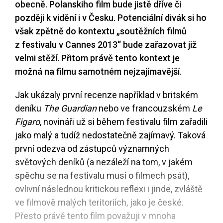
obecně. Polanskiho film bude jistě dříve či
později k vidění i v Česku. Potenciální divák si ho
však zpětně do kontextu „soutěžních filmů
z festivalu v Cannes 2013“ bude zařazovat již
velmi stěží. Přitom právě tento kontext je
možná na filmu samotném nejzajímavější.
Jak ukázaly první recenze například v britském
deníku
The Guardian
nebo ve francouzském
Le
Figaro
, novináři už si během festivalu film zařadili
jako malý a tudíž nedostatečně zajímavý. Taková
první odezva od zástupců významných
světových deníků (a nezáleží na tom, v jakém
spěchu se na festivalu musí o filmech psát),
ovlivní následnou kritickou reflexi i jinde, zvláště
ve filmově malých teritoriích, jako je české.
Přesto právě tento film považuji v mnoha