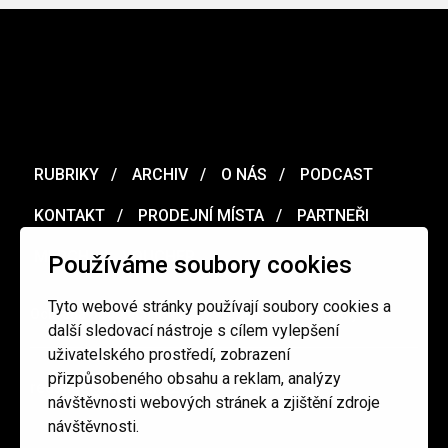
RUBRIKY
ARCHIV
O NÁS
PODCAST
KONTAKT
PRODEJNÍ MÍSTA
PARTNEŘI
MERCH
VOUCHER
Používáme soubory cookies
Tyto webové stránky používají soubory cookies a
Ochrana osobních údajů
/
Obchodní podmínky
další sledovací nástroje s cílem vylepšení
uživatelského prostředí, zobrazení
přizpůsobeného obsahu a reklam, analýzy
redakce@cinepur.cz
návštěvnosti webových stránek a zjištění zdroje
návštěvnosti.