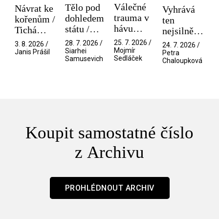
Válečné
Tělo pod
Návrat ke
Vyhrává
trauma v
dohledem
kořenům /
ten
hávu
státu /
Tichá
nejsilnější
spektáklu
Pramen
přítelkyně
/ V nitru
25. 7. 2026 /
28. 7. 2026 /
3. 8. 2026 /
24. 7. 2026 /
/ Odyssea
Mojmír
Siarhei
manosféry
Janis Prášil
Petra
Sedláček
Samusevich
Chaloupková
Koupit samostatné číslo
z Archivu
PROHLÉDNOUT ARCHIV