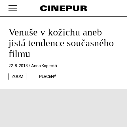
Venuše v kožichu aneb
V košíku zatím nemáte žádné položky.
jistá tendence současného
filmu
22. 8. 2013 /
Anna Kopecká
ZOOM
PLACENÝ