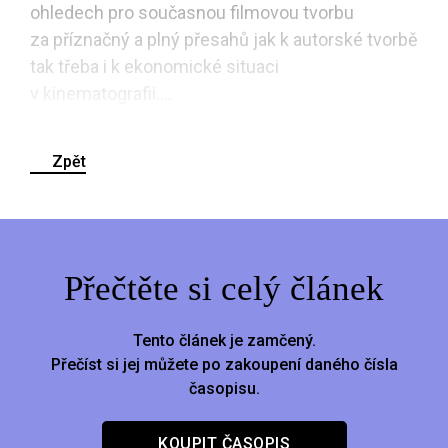
ohledech pro současnou filmovou tvorbu
za příznačný a plný přesahů jak k autorské tvorbě
tak třeba i k ekonomické situaci
v kinematografii....
Zpět
Přečtěte si celý článek
Tento článek je zamčený.
Přečíst si jej můžete po zakoupení daného čísla
časopisu.
KOUPIT ČASOPIS