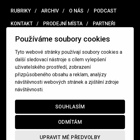
RUBRIKY
ARCHIV
O NÁS
PODCAST
KONTAKT
PRODEJNÍ MÍSTA
PARTNEŘI
MERCH
VOUCHER
Používáme soubory cookies
Tyto webové stránky používají soubory cookies a
Ochrana osobních údajů
/
Obchodní podmínky
další sledovací nástroje s cílem vylepšení
uživatelského prostředí, zobrazení
přizpůsobeného obsahu a reklam, analýzy
redakce@cinepur.cz
návštěvnosti webových stránek a zjištění zdroje
návštěvnosti.
SOUHLASÍM
ODMÍTÁM
UPRAVIT MÉ PŘEDVOLBY