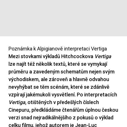
Poznámka k Alpigianově interpretaci Vertiga
Mezi stovkami výkladů Hitchcockova
Vertiga
lze najít též několik textů, které se vymykají
průměru a zavedeným schematům nejen svým
východiskem, ale zároveň a hlavně odvahou
nevyhýbat se těm scénám, které se zdánlivě
vzpírají jakémukoli vysvětlení. Po interpretacích
Vertiga
, otištěných v předešlých číslech
Cinepuru, předkládáme čtenářům úplnou českou
verzi snad nejradikálnějšího z pokusů o výklad
celku filmu, jehož autorem je Jean-Luc