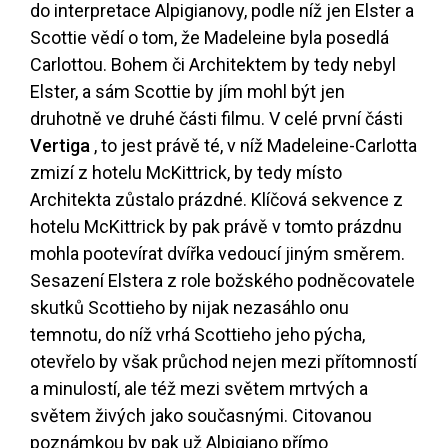
do interpretace Alpigianovy, podle níž jen Elster a
Scottie vědí o tom, že Madeleine byla posedlá
Carlottou. Bohem či Architektem by tedy nebyl
Elster, a sám Scottie by jím mohl být jen
druhotně ve druhé části filmu. V celé první části
Vertiga
, to jest právě té, v níž Madeleine-Carlotta
zmizí z hotelu McKittrick, by tedy místo
Architekta zůstalo prázdné. Klíčová sekvence z
hotelu McKittrick by pak právě v tomto prázdnu
mohla pootevírat dvířka vedoucí jiným směrem.
Sesazení Elstera z role božského podněcovatele
skutků Scottieho by nijak nezasáhlo onu
temnotu, do níž vrhá Scottieho jeho pýcha,
otevřelo by však průchod nejen mezi přítomností
a minulostí, ale též mezi světem mrtvých a
světem živých jako současnými. Citovanou
poznámkou by pak už Alpigiano přímo