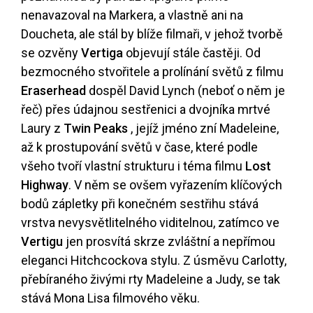
nenavazoval na Markera, a vlastně ani na
Doucheta, ale stál by blíže filmaři, v jehož tvorbě
se ozvěny
Vertiga
objevují stále častěji. Od
bezmocného stvořitele a prolínání světů z filmu
Eraserhead
dospěl David Lynch (neboť o něm je
řeč) přes údajnou sestřenici a dvojníka mrtvé
Laury z
Twin Peaks
, jejíž jméno zní Madeleine,
až k prostupování světů v čase, které podle
všeho tvoří vlastní strukturu i téma filmu
Lost
Highway
. V něm se ovšem vyřazením klíčových
bodů zápletky při konečném sestřihu stává
vrstva nevysvětlitelného viditelnou, zatímco ve
Vertigu
jen prosvítá skrze zvláštní a nepřímou
eleganci Hitchcockova stylu. Z úsměvu Carlotty,
přebíraného živými rty Madeleine a Judy, se tak
stává Mona Lisa filmového věku.