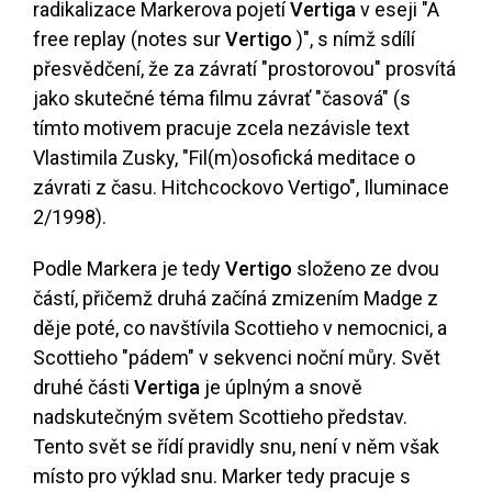
radikalizace Markerova pojetí
Vertiga
v eseji "A
free replay (notes sur
Vertigo
)", s nímž sdílí
přesvědčení, že za závratí "prostorovou" prosvítá
jako skutečné téma filmu závrať "časová" (s
tímto motivem pracuje zcela nezávisle text
Vlastimila Zusky, "Fil(m)osofická meditace o
závrati z času. Hitchcockovo Vertigo", Iluminace
2/1998).
Podle Markera je tedy
Vertigo
složeno ze dvou
částí, přičemž druhá začíná zmizením Madge z
děje poté, co navštívila Scottieho v nemocnici, a
Scottieho "pádem" v sekvenci noční můry. Svět
druhé části
Vertiga
je úplným a snově
nadskutečným světem Scottieho představ.
Tento svět se řídí pravidly snu, není v něm však
místo pro výklad snu. Marker tedy pracuje s