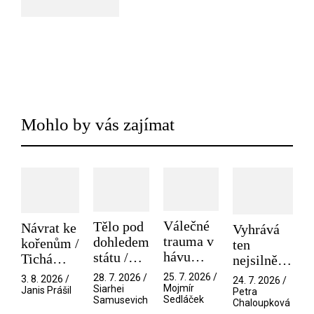
Mohlo by vás zajímat
Válečné
Tělo pod
Návrat ke
Vyhrává
trauma v
dohledem
kořenům /
ten
hávu
státu /
Tichá
nejsilnější
spektáklu
Pramen
přítelkyně
/ V nitru
25. 7. 2026 /
28. 7. 2026 /
3. 8. 2026 /
24. 7. 2026 /
/ Odyssea
Mojmír
Siarhei
manosféry
Janis Prášil
Petra
Sedláček
Samusevich
Chaloupková