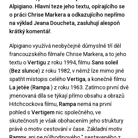
Alpigiano. Hlavní teze jeho textu, opírajícího se
o práci Chrise Markera a odkazujícího nepřímo
na výklad Jeana Doucheta, zasluhují alespoň
krátký komentář.
Alpigiano využívá neobyčejně důmyslně tří děl
francouzského filmaře Chrise Markera, a to jeho
textu o
Vertigu
z roku 1994, filmu
Sans soleil
(
Bez slunce
) z roku 1982, v němž lze mimo jiné
spatřit místopis celého
Vertiga
, a konečně filmu
La jetée
(
Rampa
) z roku 1963. Zatímco první dvě
jmenovaná díla se týkají přímo obsahu a obrazů
Hitchcockova filmu,
Rampa
nemá na první
pohled s
Vertigem
nic společného, ve
skutečnosti je však obohacením jeho struktury
právě o motiv cestování v čase. Základní motiv
Rampy
, ani ne půlhodinového " sestaveného z