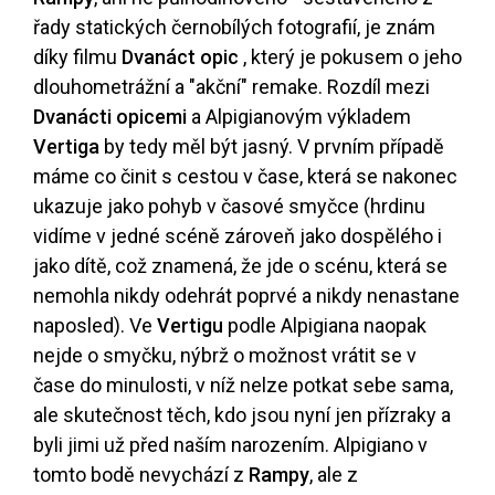
řady statických černobílých fotografií, je znám
díky filmu
Dvanáct opic
, který je pokusem o jeho
dlouhometrážní a "akční" remake. Rozdíl mezi
Dvanácti opicemi
a Alpigianovým výkladem
Vertiga
by tedy měl být jasný. V prvním případě
máme co činit s cestou v čase, která se nakonec
ukazuje jako pohyb v časové smyčce (hrdinu
vidíme v jedné scéně zároveň jako dospělého i
jako dítě, což znamená, že jde o scénu, která se
nemohla nikdy odehrát poprvé a nikdy nenastane
naposled). Ve
Vertigu
podle Alpigiana naopak
nejde o smyčku, nýbrž o možnost vrátit se v
čase do minulosti, v níž nelze potkat sebe sama,
ale skutečnost těch, kdo jsou nyní jen přízraky a
byli jimi už před naším narozením. Alpigiano v
tomto bodě nevychází z
Rampy
, ale z