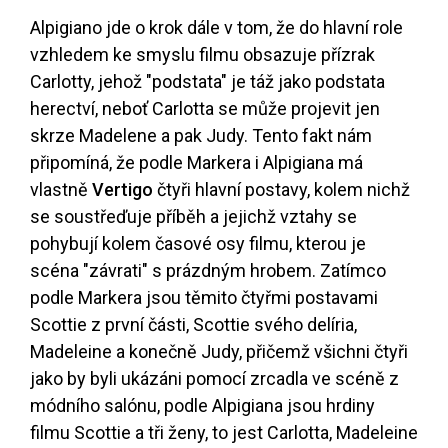
Alpigiano jde o krok dále v tom, že do hlavní role
vzhledem ke smyslu filmu obsazuje přízrak
Carlotty, jehož "podstata" je táž jako podstata
herectví, neboť Carlotta se může projevit jen
skrze Madelene a pak Judy. Tento fakt nám
připomíná, že podle Markera i Alpigiana má
vlastně
Vertigo
čtyři hlavní postavy, kolem nichž
se soustřeďuje příběh a jejichž vztahy se
pohybují kolem časové osy filmu, kterou je
scéna "závrati" s prázdným hrobem. Zatímco
podle Markera jsou těmito čtyřmi postavami
Scottie z první části, Scottie svého delíria,
Madeleine a konečně Judy, přičemž všichni čtyři
jako by byli ukázáni pomocí zrcadla ve scéně z
módního salónu, podle Alpigiana jsou hrdiny
filmu Scottie a tři ženy, to jest Carlotta, Madeleine