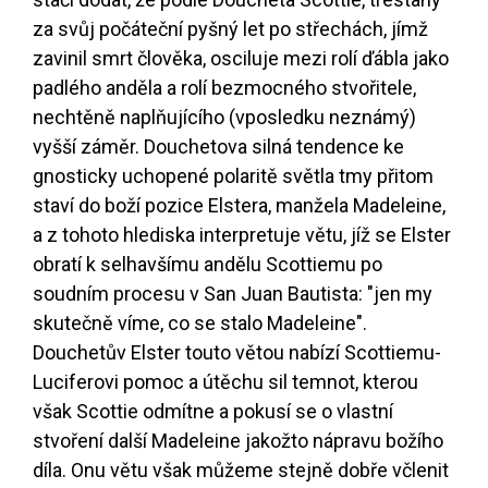
za svůj počáteční pyšný let po střechách, jímž
zavinil smrt člověka, osciluje mezi rolí ďábla jako
padlého anděla a rolí bezmocného stvořitele,
nechtěně naplňujícího (vposledku neznámý)
vyšší záměr. Douchetova silná tendence ke
gnosticky uchopené polaritě světla tmy přitom
staví do boží pozice Elstera, manžela Madeleine,
a z tohoto hlediska interpretuje větu, jíž se Elster
obratí k selhavšímu andělu Scottiemu po
soudním procesu v San Juan Bautista: "jen my
skutečně víme, co se stalo Madeleine".
Douchetův Elster touto větou nabízí Scottiemu-
Luciferovi pomoc a útěchu sil temnot, kterou
však Scottie odmítne a pokusí se o vlastní
stvoření další Madeleine jakožto nápravu božího
díla. Onu větu však můžeme stejně dobře včlenit