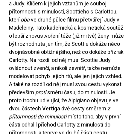
a Judy. Klíčem k jejich vztahům je souboj
přítomnosti s minulostí, Scottieho s Carlottou,
kteří
oba
ve druhé půlce filmu přetvářejí Judy v
Madeleiny. Tato kadeřnická a kosmetická soutěž
o lepší znovustvoření téže (již mrtvé) ženy může
být rozhodnuta jen tím, že Scottie dokáže něco
dvojnásobně obtížnějšího, než co dokáže přízrak
Carlotty. Na rozdíl od něj musí Scottie Judy
ovládnout zvenčí, a nikoli zevnitř, takže nemůže
modelovat pohyb jejích rtů, ale jen jejich vzhled.
A také na rozdíl od něj musí svou cestu vykonat
především
proti
směru času, do minulosti. Je
proto trochu udivující, že Alpigiano objevuje ve
dvou částech
Vertiga
dvě cesty směrem
z
přítomnosti do minulosti
místo toho, aby v první
části odhalil příchod Carlotty z minulosti do
přítomnosti, a teprve ve druhé části cestu