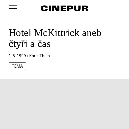
Hotel McKittrick aneb
V košíku zatím nemáte žádné položky.
čtyři a čas
1. 5. 1999 /
Karel Thein
TÉMA