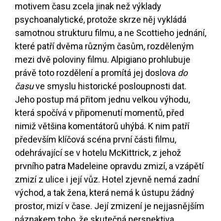
motivem času zcela jinak než výklady
psychoanalytické, protože skrze něj vykládá
samotnou strukturu filmu, a ne Scottieho jednání,
které patří dvěma různým časům, rozděleným
mezi dvě poloviny filmu. Alpigiano prohlubuje
právě toto rozdělení a promítá jej doslova
do
času
ve smyslu historické posloupnosti dat.
Jeho postup má přitom jednu velkou výhodu,
která spočívá v připomenutí momentů, před
nimiž většina komentátorů uhýbá. K nim patří
především klíčová scéna první části filmu,
odehrávající se v hotelu McKittrick, z jehož
prvního patra Madeleine opravdu zmizí, a vzápětí
zmizí z ulice i její vůz. Hotel zjevně nemá zadní
východ, a tak žena, která nemá k ústupu žádný
prostor, mizí v čase. Její zmizení je nejjasnějším
náznakem toho, že skutečná perspektiva