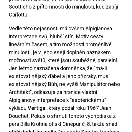
Scottieho z přítomnosti do minulosti, kde zabíjí
Carlottu.
Vedle této nejasnosti má ovšem Alpigianova
interpretace svůj hlubší stín. Motiv cesty
lineárním časem, a tím možnosti proměnlivé
minulosti, je v jeho eseji doplněn náznakem
možnosti světů, které jsou souběžné, paralelní.
Jen letmo naznačená domněnka, že "má-li
existovat nějaký ďábel a jeho přízraky, musí
existovat nějaký Bůh, nejvyšší Manipulátor nebo
Architekt", odkazuje za hranice vlastní
Alpigianovy interpretace k "esoterickému"
výkladu
Vertiga
, který podal roku 1967 Jean
Douchet. Pokus o shrnutí tohoto východiska z
pera Billa Krohna otiskl Cinepur č. 8, takže snad
stačí dodat, že podle Doucheta Scottie, trestaný