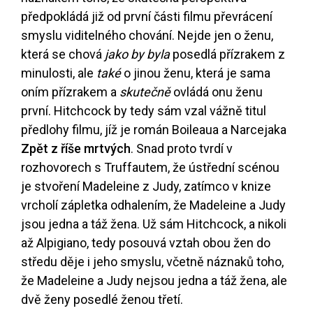
předpokládá již od první části filmu převrácení
smyslu viditelného chování. Nejde jen o ženu,
která se chová
jako by byla
posedlá přízrakem z
minulosti, ale
také
o jinou ženu, která je sama
oním přízrakem a
skutečně
ovládá onu ženu
první. Hitchcock by tedy sám vzal vážně titul
předlohy filmu, jíž je román Boileaua a Narcejaka
Zpět z říše mrtvých
. Snad proto tvrdí v
rozhovorech s Truffautem, že ústřední scénou
je stvoření Madeleine z Judy, zatímco v knize
vrcholí zápletka odhalením, že Madeleine a Judy
jsou jedna a táž žena. Už sám Hitchcock, a nikoli
až Alpigiano, tedy posouvá vztah obou žen do
středu děje i jeho smyslu, včetně náznaků toho,
že Madeleine a Judy nejsou jedna a táž žena, ale
dvě ženy posedlé ženou třetí.