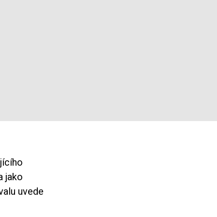
jícího
a jako
ivalu uvede