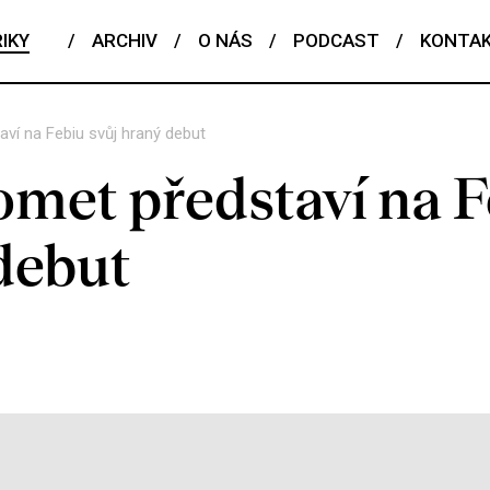
IKY
/
ARCHIV
/
O NÁS
/
PODCAST
/
KONTA
ví na Febiu svůj hraný debut
omet představí na F
debut