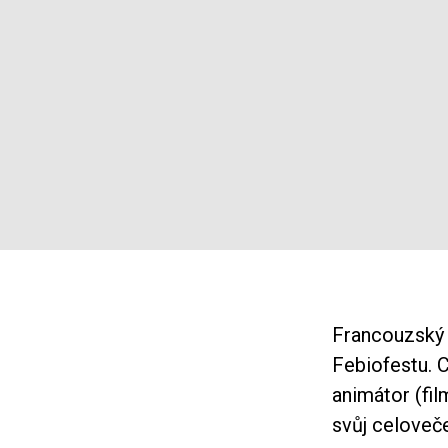
Francouzský 
Febiofestu. C
animátor (fi
svůj celoveč