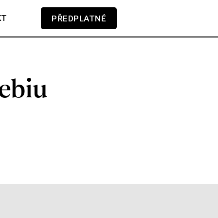
KT
PŘEDPLATNÉ
V košíku zatím nemáte žádné položky.
ebiu