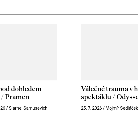
 pod dohledem
Válečné trauma v 
u / Pramen
spektáklu / Odyss
026 / Siarhei Samusevich
25. 7. 2026 / Mojmír Sedláče