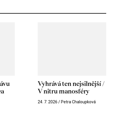
hávu
Vyhrává ten nejsilnější /
ea
V nitru manosféry
k
24. 7. 2026 / Petra Chaloupková