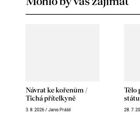
Mohlo by vás zajímat
Návrat ke kořenům /
Tělo
Tichá přítelkyně
stát
3. 8. 2026 / Janis Prášil
28. 7. 2