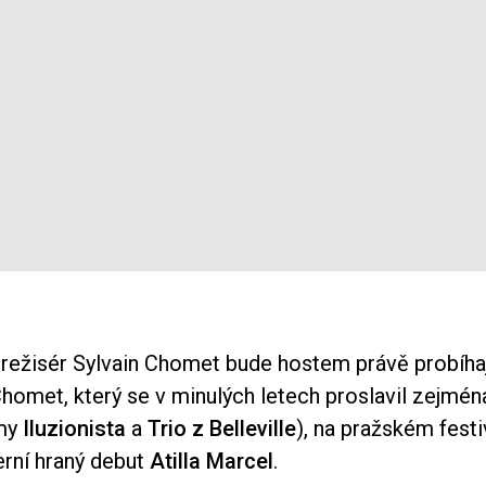
režisér Sylvain Chomet bude hostem právě probíha
homet, který se v minulých letech proslavil zejmén
lmy
Iluzionista
a
Trio z Belleville
), na pražském fest
erní hraný debut
Atilla Marcel
.