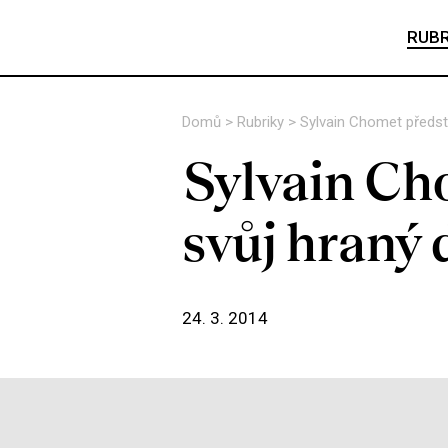
RUBR
Domů
>
Rubriky
>
Sylvain Chomet předsta
Sylvain Ch
svůj hraný 
24. 3. 2014