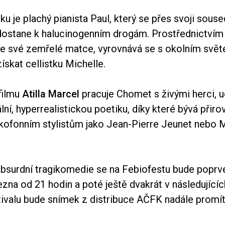
ku je plachý pianista Paul, který se přes svoji sou
ostane k halucinogenním drogám. Prostřednictvím
ke své zemřelé matce, vyrovnává se s okolním svě
ískat cellistku Michelle.
filmu
Atilla Marcel
pracuje Chomet s živými herci, 
lní, hyperrealistickou poetiku, díky které bývá přir
ofonním stylistům jako Jean-Pierre Jeunet nebo 
surdní tragikomedie se na Febiofestu bude poprvé
ezna od 21 hodin a poté ještě dvakrát v následující
tivalu bude snímek z distribuce AČFK nadále promí