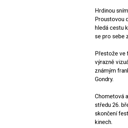
Hrdinou sním
Proustovou d
hledá cestu 
se pro sebe z
Přestože ve 
výrazně vizuá
známým frank
Gondry.
Chometová ab
středu 26. bř
skončení fes
kinech.