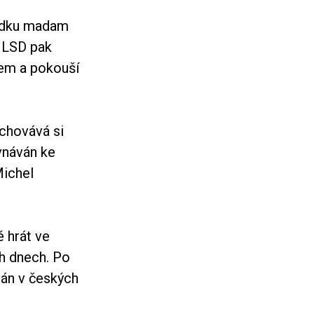
sedku madam
 LSD pak
tem a pokouší
uchovává si
ovnáván ke
Michel
 hrát ve
ch dnech. Po
tán v českých