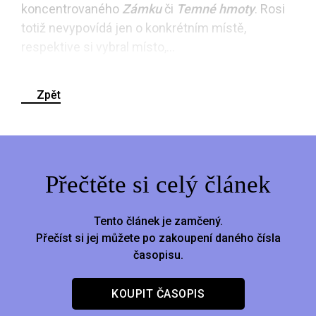
koncentrovaného
Zámku
či
Temné hmoty
. Rosi
totiž nevypovídá jen o konkrétním místě,
respektive si vybral místo,...
Zpět
Přečtěte si celý článek
Tento článek je zamčený.
Přečíst si jej můžete po zakoupení daného čísla
časopisu.
KOUPIT ČASOPIS