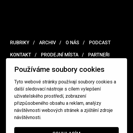
RUBRIKY
ARCHIV
O NÁS
PODCAST
KONTAKT
PRODEJNÍ MÍSTA
PARTNEŘI
MERCH
VOUCHER
Používáme soubory cookies
Tyto webové stránky používají soubory cookies a
Ochrana osobních údajů
/
Obchodní podmínky
další sledovací nástroje s cílem vylepšení
uživatelského prostředí, zobrazení
přizpůsobeného obsahu a reklam, analýzy
redakce@cinepur.cz
návštěvnosti webových stránek a zjištění zdroje
návštěvnosti.