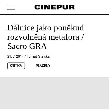
Dálnice jako poněkud
V košíku zatím nemáte žádné položky.
rozvolněná metafora /
Sacro GRA
21. 7. 2014 /
Tomáš Stejskal
KRITIKA
PLACENÝ