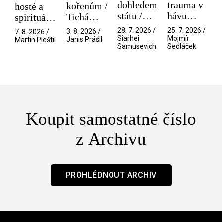
dohledem
trauma v
kořenům /
hosté a
státu /
hávu
Tichá
spirituální
Pramen
spektáklu
přítelkyně
narušitelé
28. 7. 2026 /
25. 7. 2026 /
3. 8. 2026 /
7. 8. 2026 /
/ Odyssea
z vesmíru
Siarhei
Mojmír
Janis Prášil
Martin Pleštil
Samusevich
Sedláček
/ Mouchy
Koupit samostatné číslo
z Archivu
PROHLÉDNOUT ARCHIV