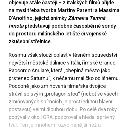
objevuje stále častěji – z italských filmů přijde
na mysl třeba tvorba Martiny Parenti a Massima
D’Anolfiho, jejichž snímky
Zámek
a
Temná
hmota
představují podobné časosběrné sondy
do prostoru milánského letiště či vojenské
zkušební střelnice.
Rosimu však slouží oblast v těsném sousedství
největší městské dálnice v Itálii, římské Grande
Raccordo Anulare, která „obepíná město jako
prstenec Saturnu“, k něčemu maličko odlišnému.
Podobně jako zmiňovaná filmařská dvojice
strávil se svým „protagonistou“ (neboť ve všech
zmiňovaných snímcích je prostředí tou hlavní
postavou) velmi dlouhou dobu. Po celé dva roky
pobýval v okolí GRA, pozoroval a hledal správný
tvar. Ten je mnohem rozvolněnější než u