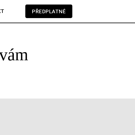
KT
PŘEDPLATNÉ
V košíku zatím nemáte žádné položky.
 vám