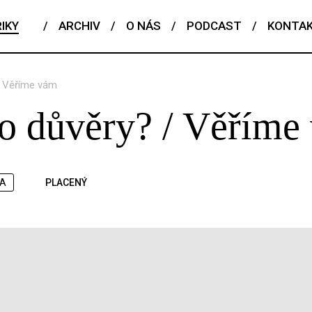
IKY
/
ARCHIV
/
O NÁS
/
PODCAST
/
KONTA
/ Věříme vám
ho důvěry? / Věříme
KA
PLACENÝ