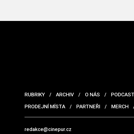
RUBRIKY
/
ARCHIV
/
O NÁS
/
PODCAS
PRODEJNÍ MÍSTA
/
PARTNEŘI
/
MERCH
redakce@cinepur.cz