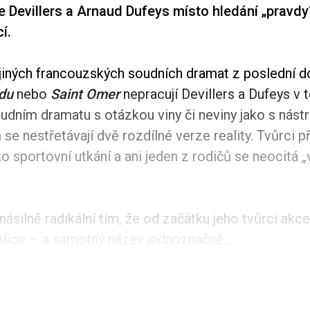
e Devillers a Arnaud Dufeys místo hledání „pravdy
cí.
 jiných francouzských soudních dramat z poslední d
du
nebo
Saint Omer
nepracují Devillers a Dufeys v
dním dramatu s otázkou viny či neviny jako s nástr
e nestřetávají dvě rozdílné verze reality. Tvůrci p
ko sportovní utkání a ani jeden z rodičů se neocitá „
násilně radikální tím, že od začátku jeho tvůrci akce
Alice – a samotný název jednoznačně...