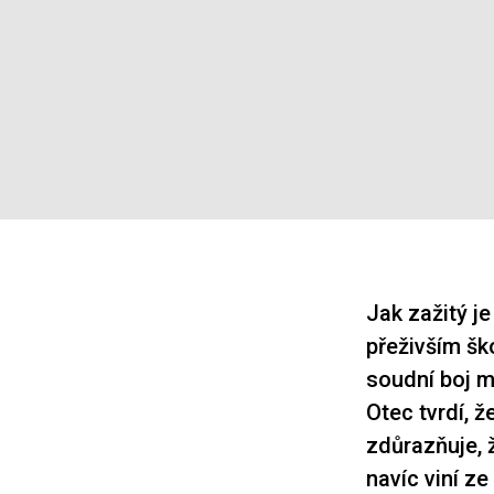
Jak zažitý j
přeživším šk
soudní boj m
Otec tvrdí, ž
zdůrazňuje, 
navíc viní z