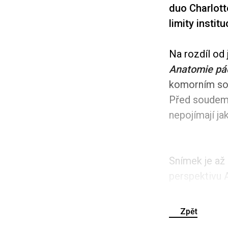
duo Charlott
limity institu
Na rozdíl od
Anatomie pá
komorním sou
Před soudem s
nepojímají ja
Snímek je až 
perspektivu 
Zpět