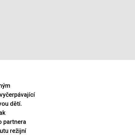
čným
 vyčerpávající
vou dětí.
pak
o partnera
tu režijní