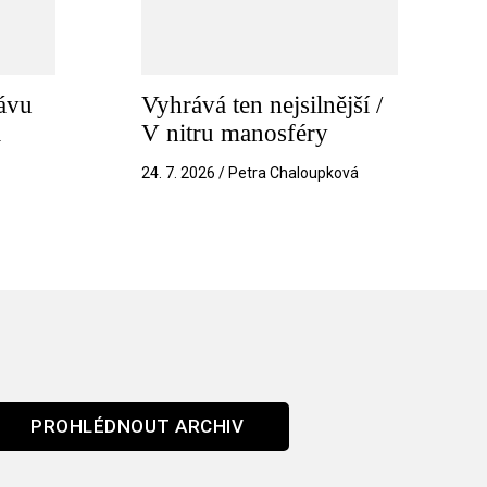
ávu
Vyhrává ten nejsilnější /
a
V nitru manosféry
k
24. 7. 2026 / Petra Chaloupková
PROHLÉDNOUT ARCHIV