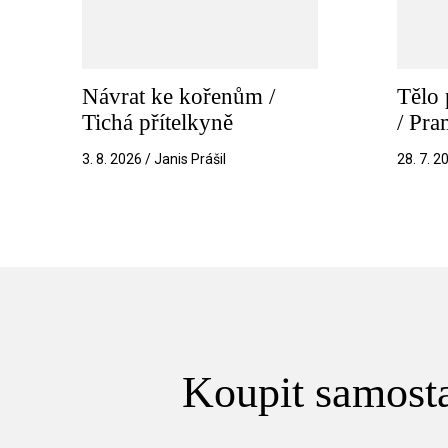
Návrat ke kořenům /
Tělo 
Tichá přítelkyně
/ Pr
3. 8. 2026 / Janis Prášil
28. 7. 2
Koupit samosta