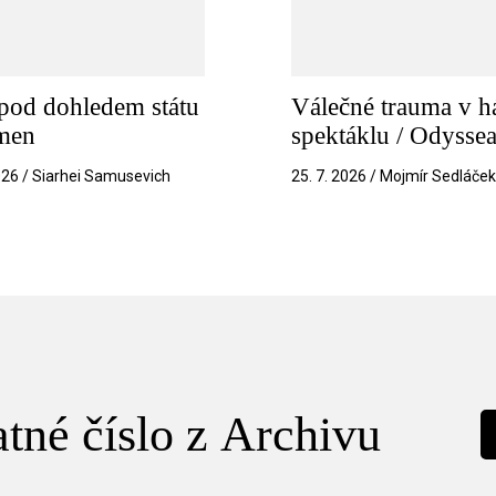
pod dohledem státu
Válečné trauma v h
amen
spektáklu / Odysse
026 / Siarhei Samusevich
25. 7. 2026 / Mojmír Sedláče
tné číslo z Archivu