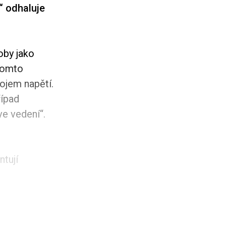
“ odhaluje
oby jako
 tomto
ojem napětí.
řípad
ve vedení“.
ntují