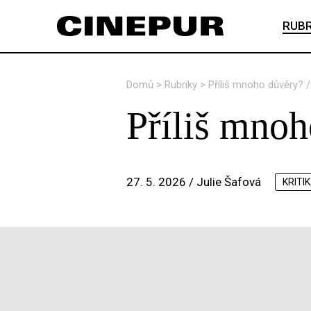
RUBR
Domů
>
Rubriky
>
Příliš mnoho důvěry? 
Příliš mno
27. 5. 2026 /
Julie Šafová
KRITI