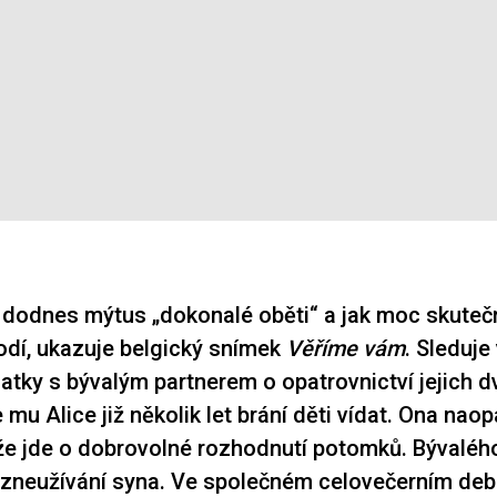
e dodnes mýtus „dokonalé oběti“ a jak moc skute
odí, ukazuje belgický snímek
Věříme vám
. Sleduje
atky s bývalým partnerem o opatrovnictví jejich d
e mu Alice již několik let brání děti vídat. Ona nao
že jde o dobrovolné rozhodnutí potomků. Bývaléh
e zneužívání syna. Ve společném celovečerním debu