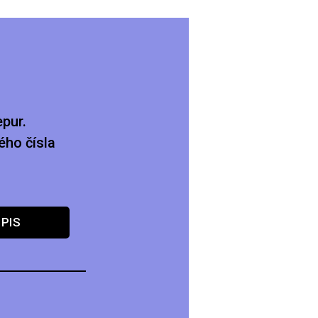
pur.
ého čísla
PIS