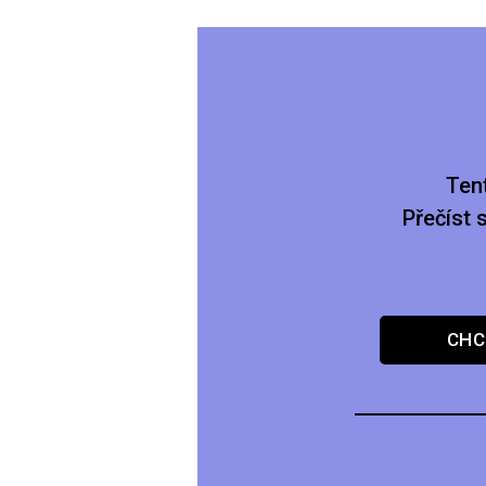
Ten
Přečíst 
CHC