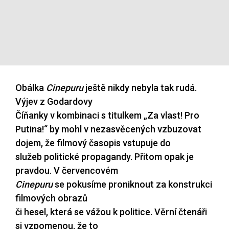
Obálka
Cinepuru
ještě nikdy nebyla tak rudá.
Výjev z Godardovy
Číňanky v kombinaci s titulkem
„Za vlast! Pro
Putina!“ by mohl v nezasvěcených
vzbuzovat
dojem, že filmový časopis vstupuje do
služeb
politické propagandy. Přitom opak je
pravdou. V červencovém
Cinepuru
se pokusíme proniknout za konstrukci
filmových obrazů
či hesel, která se vážou k politice. Věrní čtenáři
si vzpomenou, že to