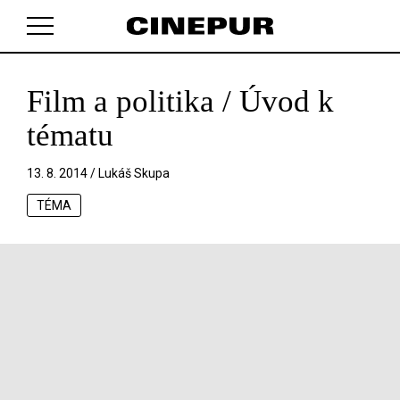
Film a politika / Úvod k
V košíku zatím nemáte žádné položky.
tématu
13. 8. 2014 /
Lukáš Skupa
TÉMA