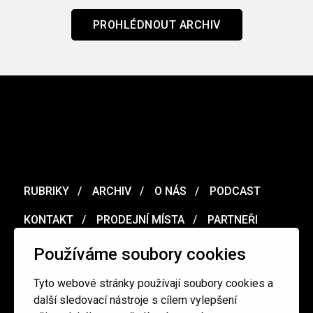
PROHLÉDNOUT ARCHIV
RUBRIKY
ARCHIV
O NÁS
PODCAST
KONTAKT
PRODEJNÍ MÍSTA
PARTNEŘI
MERCH
VOUCHER
Používáme soubory cookies
Tyto webové stránky používají soubory cookies a
Ochrana osobních údajů
/
Obchodní podmínky
další sledovací nástroje s cílem vylepšení