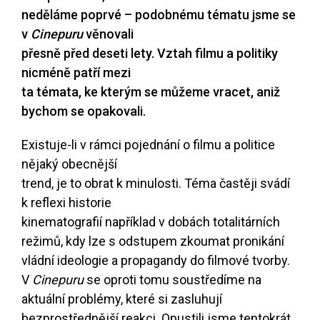
neděláme poprvé – podobnému tématu jsme se
v
Cinepuru
věnovali
přesně před deseti lety. Vztah filmu a politiky
nicméně patří mezi
ta témata, ke kterým se můžeme vracet, aniž
bychom se opakovali.
Existuje-li v rámci pojednání o filmu a politice
nějaký obecnější
trend, je to obrat k minulosti. Téma častěji svádí
k reflexi historie
kinematografií například v dobách totalitárních
režimů, kdy lze s odstupem zkoumat pronikání
vládní ideologie a propagandy do filmové tvorby.
V
Cinepuru
se oproti tomu soustředíme na
aktuální problémy, které si zasluhují
bezprostřednější reakci. Opustili jsme tentokrát