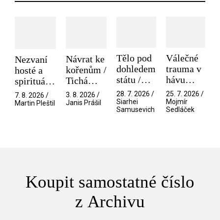
Tělo pod
Válečné
Návrat ke
Nezvaní
dohledem
trauma v
kořenům /
hosté a
státu /
hávu
Tichá
spirituální
Pramen
spektáklu
přítelkyně
narušitelé
28. 7. 2026 /
25. 7. 2026 /
3. 8. 2026 /
7. 8. 2026 /
/ Odyssea
z vesmíru
Siarhei
Mojmír
Janis Prášil
Martin Pleštil
Samusevich
Sedláček
/ Mouchy
Koupit samostatné číslo
z Archivu