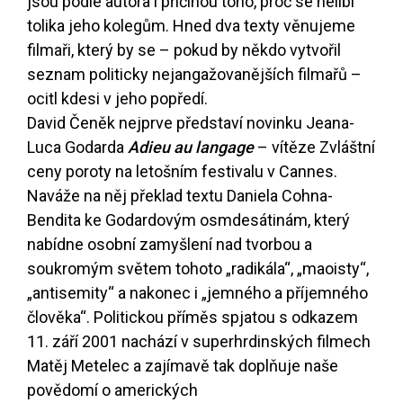
jsou podle autora i příčinou toho, proč se nelíbí
tolika jeho kolegům. Hned dva texty věnujeme
filmaři, který by se – pokud by někdo vytvořil
seznam politicky nejangažovanějších filmařů –
ocitl kdesi v jeho popředí.
David Čeněk nejprve představí novinku Jeana-
Luca Godarda
Adieu au langage
– vítěze Zvláštní
ceny poroty na letošním festivalu v Cannes.
Naváže na něj překlad textu Daniela Cohna-
Bendita ke Godardovým osmdesátinám, který
nabídne osobní zamyšlení nad tvorbou a
soukromým světem tohoto „radikála“, „maoisty“,
„antisemity“ a nakonec i „jemného a příjemného
člověka“. Politickou příměs spjatou s odkazem
11. září 2001 nachází v superhrdinských filmech
Matěj Metelec a zajímavě tak doplňuje naše
povědomí o amerických