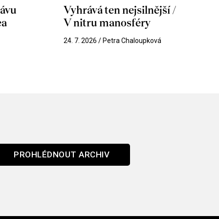
hávu
Vyhrává ten nejsilnější /
ea
V nitru manosféry
k
24. 7. 2026 / Petra Chaloupková
PROHLÉDNOUT ARCHIV