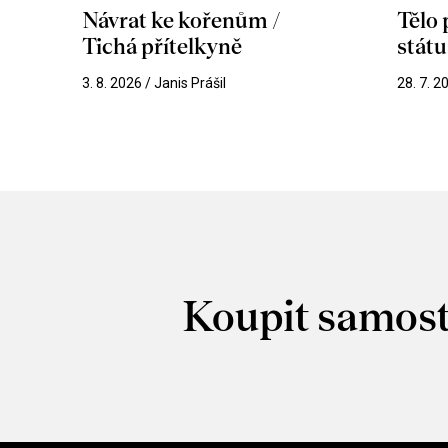
Návrat ke kořenům /
Tělo
Tichá přítelkyně
stát
3. 8. 2026 / Janis Prášil
28. 7. 2
Koupit samost