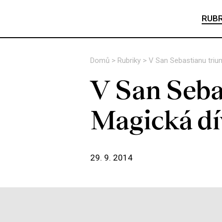
RUBR
Domů
>
Rubriky
>
V San Sebastianu triu
V San Seba
Magická d
29. 9. 2014