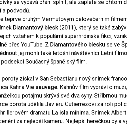
 dívky se vydává přání splnit, ale zaplete se přitom
í a podvodů.
je teprve druhým Vermutovým celovečerním filmem
nímek
Diamantový blesk
(2011), který se také zabý
ejich vztahem k populární superhrdinské fikci, vzni
olně přes YouTube. Z
Diamantového blesku
se ve Šp
hlédnout jej mohli také letošní návštěvníci Letní film
v podsekci Současný španělský film.
u poroty získal v San Sebastianu nový snímek fran
rica Kahna
Vie sauvage
. Kahnův film vypráví o muži
nželkou potajmu skrývá své dva syny. Stříbrnou muš
rce porota udělila Javieru Gutierrezovi za roli polic
hrillerovém dramatu
La isla mínima
. Snímek Alber
cenění za nejlepší kameru. Nejlepší herečkou byla v