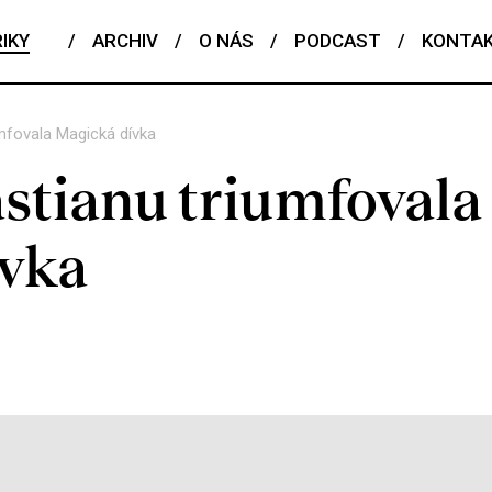
IKY
/
ARCHIV
/
O NÁS
/
PODCAST
/
KONTA
mfovala Magická dívka
stianu triumfovala
ívka