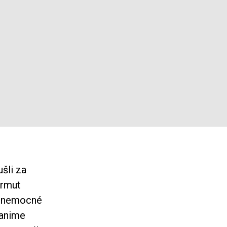
šli za
ermut
h nemocné
 anime