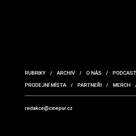
RUBRIKY
/
ARCHIV
/
O NÁS
/
PODCAS
PRODEJNÍ MÍSTA
/
PARTNEŘI
/
MERCH
redakce@cinepur.cz