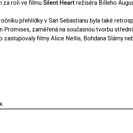
 za roli ve filmu
Silent Heart
režiséra Billeho Augus
ročníku přehlídky v San Sebastianu byla také retrosp
n Promises, zaměřená na současnou tvorbu střední
o zastupovaly filmy Alice Nellis, Bohdana Slámy ne
K