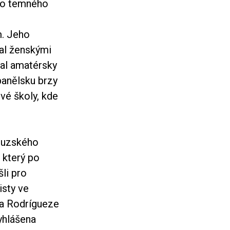
 do temného
. Jeho
val ženskými
kal amatérsky
anělsku brzy
ové školy, kde
couzského
, který po
li pro
isty ve
ta Rodrígueze
yhlášena