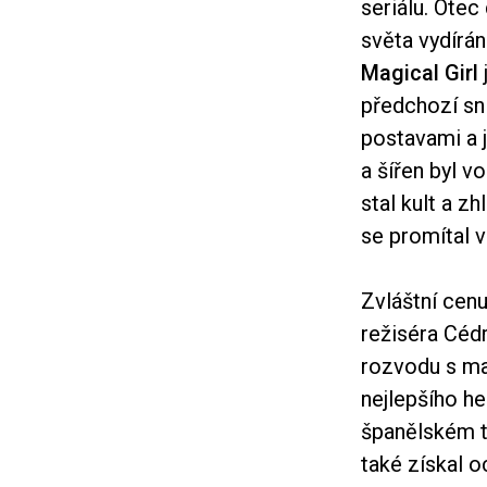
seriálu. Otec
světa vydírán
Magical Girl
předchozí s
postavami a j
a šířen byl v
stal kult a z
se promítal 
Zvláštní cen
režiséra Céd
rozvodu s ma
nejlepšího he
španělském t
také získal o