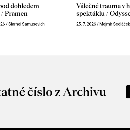
 pod dohledem
Válečné trauma v 
u / Pramen
spektáklu / Odyss
026 / Siarhei Samusevich
25. 7. 2026 / Mojmír Sedláče
atné číslo z Archivu