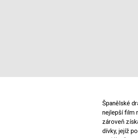
Španělské d
nejlepší fil
zároveň získa
dívky, jejíž 