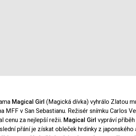
rama
Magical Girl
(Magická dívka) vyhrálo Zlatou mu
m na MFF v San Sebastianu. Režisér snímku Carlos V
l cenu za nejlepší režii.
Magical Girl
vypráví příbě
poslední přání je získat obleček hrdinky z japonského