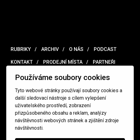
RUBRIKY
ARCHIV
O NÁS
PODCAST
KONTAKT
PRODEJNÍ MÍSTA
PARTNEŘI
MERCH
VOUCHER
Používáme soubory cookies
Tyto webové stránky používají soubory cookies a
Ochrana osobních údajů
/
Obchodní podmínky
další sledovací nástroje s cílem vylepšení
uživatelského prostředí, zobrazení
přizpůsobeného obsahu a reklam, analýzy
redakce@cinepur.cz
návštěvnosti webových stránek a zjištění zdroje
návštěvnosti.