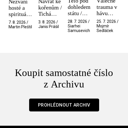
Tělo pod
Válečné
Návrat ke
Nezvaní
dohledem
trauma v
kořenům /
hosté a
státu /
hávu
Tichá
spirituální
Pramen
spektáklu
přítelkyně
narušitelé
28. 7. 2026 /
25. 7. 2026 /
3. 8. 2026 /
7. 8. 2026 /
/ Odyssea
z vesmíru
Siarhei
Mojmír
Janis Prášil
Martin Pleštil
Samusevich
Sedláček
/ Mouchy
Koupit samostatné číslo
z Archivu
PROHLÉDNOUT ARCHIV