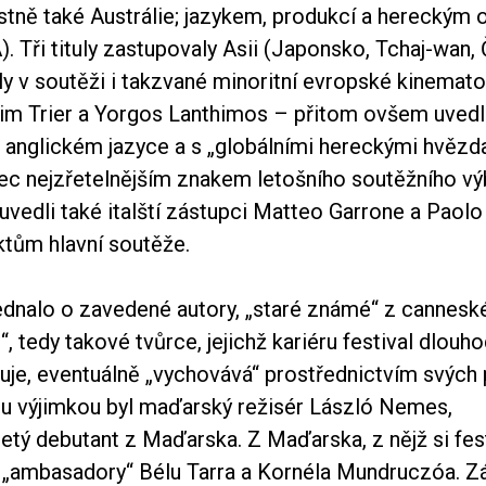
astně také Austrálie; jazykem, produkcí a hereckým
 Tři tituly zastupovaly Asii (Japonsko, Tchaj-wan, Č
y v soutěži i takzvané minoritní evropské kinemato
im Trier a Yorgos Lanthimos – přitom ovšem uvedli
v anglickém jazyce a s „globálními hereckými hvězd
bec nejzřetelnějším znakem letošního soutěžního vý
 uvedli také italští zástupci Matteo Garrone a Paolo
ktům hlavní soutěže.
ednalo o zavedené autory, „staré známé“ z cannesk
“, tedy takové tvůrce, jejichž kariéru festival dlou
uje, eventuálně „vychovává“ prostřednictvím svých 
ou výjimkou byl maďarský režisér László Nemes,
etý debutant z Maďarska. Z Maďarska, z nějž si fest
 „ambasadory“ Bélu Tarra a Kornéla Mundruczóa. Z