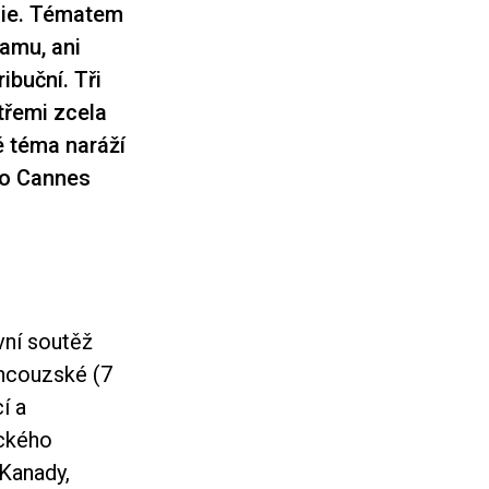
gie. Tématem
ramu, ani
ibuční. Tři
třemi zcela
é téma naráží
u o Cannes
vní soutěž
ancouzské (7
í a
ického
 Kanady,