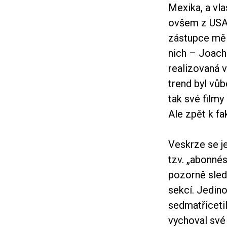
Mexika, a vl
ovšem z USA).
zástupce měl
nich – Joach
realizovaná 
trend byl vů
tak své filmy
Ale zpět k fa
Veskrze se j
tzv. „abonnés
pozorně sled
sekcí. Jedin
sedmatřicetil
vychoval své