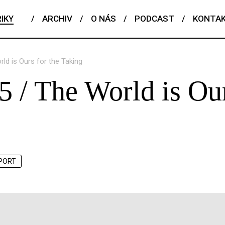
IKY
/
ARCHIV
/
O NÁS
/
PODCAST
/
KONTA
ld is Ours for the Taking
 / The World is Our
PORT