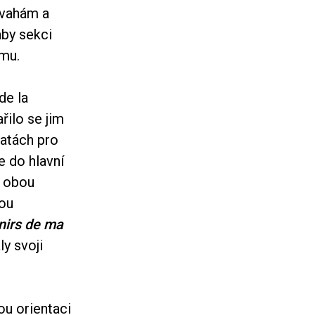
ovahám a
aby sekci
mu.
de la
řilo se jim
batách pro
e do hlavní
ů obou
rou
nirs de ma
y svoji
ou orientaci