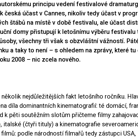
autorskému principu vedení festivalové dramatur
ak česká účast v Cannes, nikoliv tedy účast v prog
ch štábů na místě v době festivalu, ale účast distr
buční domy přistupují k letošnímu výběru festivalu 
ůsoby, všechny tři však s obzvláštní vážností. Pát
nku a taky to není – s ohledem na zprávy, které t
 roku 2008 – nic zcela nového.
několik nejdůležitějších fakt letošního ročníku. Hla
na díla dominantních kinematografií: té domácí, fr
d k pěti soutěžním slotům přičteme filmy zahajovac
 italské (čtyři tituly) a kinematografie severoamer
 filmů: podle národností filmařů tedy zástupci USA,