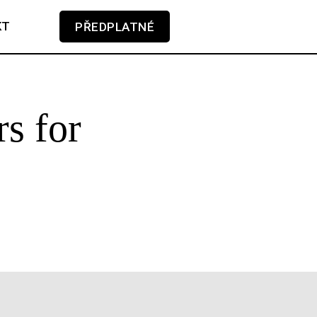
KT
PŘEDPLATNÉ
V košíku zatím nemáte žádné položky.
s for