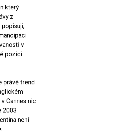
n který
ávy z
popisuji,
emancipaci
vanosti v
é pozici
e právě trend
anglickém
u v Cannes nic
e 2003
ntina není
e
.