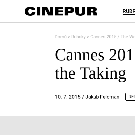
RUBR
Domů
>
Rubriky
>
Cannes 2015 / The Wor
Cannes 2015
the Taking
10. 7. 2015 /
Jakub Felcman
RE