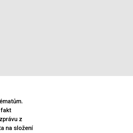
 tématům.
 fakt
zprávu z
ta na složení