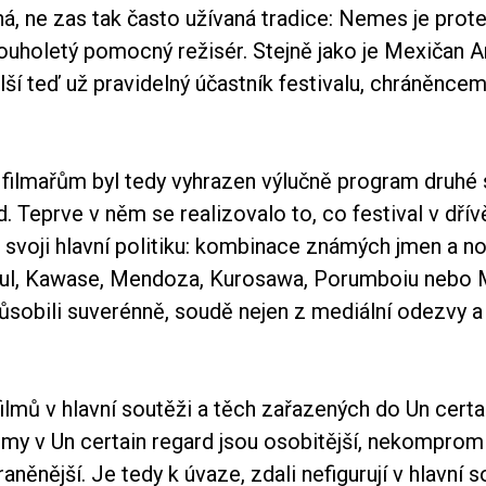
ná, ne zas tak často užívaná tradice: Nemes je prot
louholetý pomocný režisér. Stejně jako je Mexičan 
lší teď už pravidelný účastník festivalu, chráněnce
filmařům byl tedy vyhrazen výlučně program druhé
d. Teprve v něm se realizovalo to, co festival v dřív
 svoji hlavní politiku: kombinace známých jmen a n
ul, Kawase, Mendoza, Kurosawa, Porumboiu nebo 
působili suverénně, soudě nejen z mediální odezvy a
filmů v hlavní soutěži a těch zařazených do Un certa
ilmy v Un certain regard jsou osobitější, nekompromi
aněnější. Je tedy k úvaze, zdali nefigurují v hlavní s