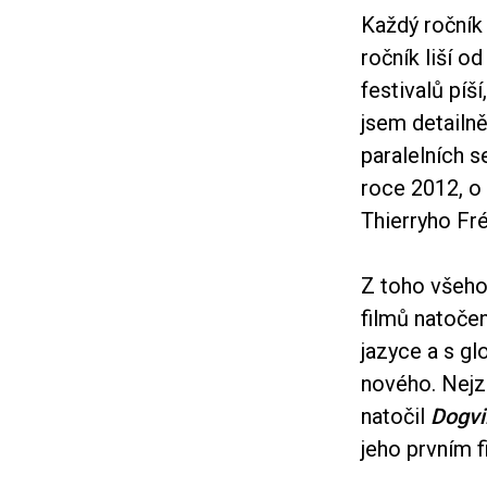
Každý ročník 
ročník liší o
festivalů píš
jsem detailně
paralelních s
roce 2012, o
Thierryho Fr
Z toho všeho 
filmů natoče
jazyce a s gl
nového. Nejz
natočil
Dogvi
jeho prvním f