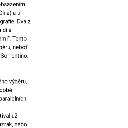
 obsazením
ína) a tři
grafie. Dva z
 díla
ami“. Tento
běru, neboť
 Sorrentino.
ého výběru,
hodobě
paralelních
ival už
ázrak, nebo