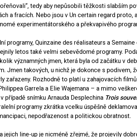
kořeňovali“, tedy aby nepůsobili těžkosti slabším p
ách a fracích. Nebo jsou v Un certain regard proto, 
renomé experimentátorského a překvapivého progra
lní programy, Quinzaine des réalisateurs a Semaine 
řejnily letos také velmi sebevědomé programy. Poda
ěkolik významných jmen, která byla od začátku v de
am. Jmen takových, u nichž je dokonce s podivem, ž
ly zařazeny. Rozhodně to platí u zahajovacích film
hilippea Garrela a Elie Wajemana – a mimo veške
 v případě snímku Arnauda Desplechina
Trois souve
ralelní programy zkrátka vcelku úspěšně deklamoval
ancipaci, nepodřazenost a politickou obratnost.
a jejich line-up je nicméně zřejmé, že projevily dobr