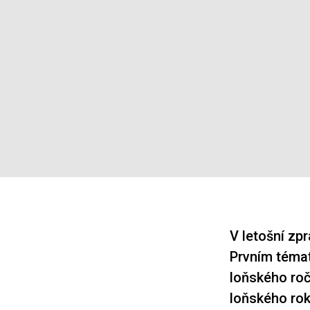
V letošní zp
Prvním témat
loňského roč
loňského rok