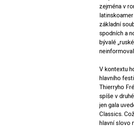
zejména v ro
latinskoameri
základní soub
spodních a n
bývalé „rusk
neinformovaly
V kontextu ho
hlavního fest
Thierryho Fr
spíše v druh
jen gala uved
Classics. Co
hlavní slovo 