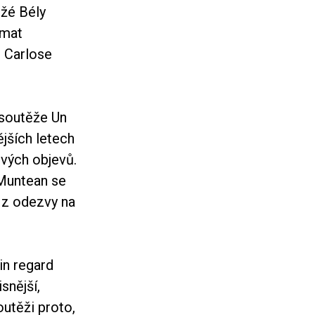
ežé Bély
Amat
m Carlose
 soutěže Un
ějších letech
ových objevů.
Muntean se
 z odezvy na
in regard
snější,
outěži proto,