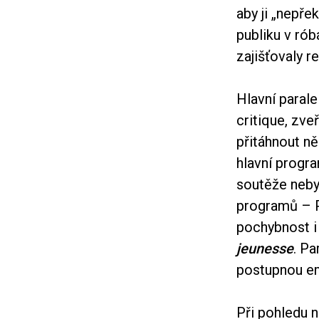
aby ji „nepře
publiku v rób
zajišťovaly 
Hlavní parale
critique, zve
přitáhnout n
hlavní progr
soutěže neby
programů – P
pochybnost i
jeunesse
. Pa
postupnou em
Při pohledu n