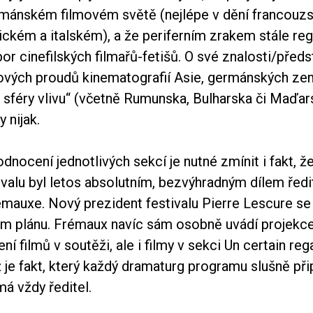
mánském filmovém světě (nejlépe v dění francouz
ckém a italském), a že periferním zrakem stále regis
or cinefilských filmařů-fetišů. O své znalosti/před
ových proudů kinematografií Asie, germánských ze
é sféry vlivu“ (včetně Rumunska, Bulharska či Maďa
 nijak.
dnocení jednotlivých sekcí je nutné zmínit i fakt, ž
ivalu byl letos absolutním, bezvýhradným dílem ředi
émauxe. Nový prezident festivalu Pierre Lescure se
ém plánu. Frémaux navíc sám osobně uvádí projekce 
ení filmů v soutěži, ale i filmy v sekci Un certain re
ž je fakt, který každý dramaturg programu slušně př
má vždy ředitel.