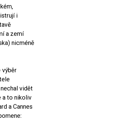
ském,
trují i
stavě
mí a zemí
rska) nicméně
e výběr
tele
 nechal vidět
a to nikoliv
gard a Cannes
ipomene: