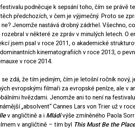
festivalu podněcuje k sepsání toho, čím se právě te
d těch předchozích, v čem je výjimečný. Proto se zpr
í, ne? Jenomže nastává drobný zádrhel. Všechno, co 
 rozebral v některé ze zpráv v minulých letech. O 
ekcí jsem psal v roce 2011, o akademické strukturo
 dominantních kinematografiích v roce 2013, o pevn
émauxe v roce 2014.
se zdá, že tím jediným, čím je letošní ročník nový, j
ných evropskými filmaři za evropské peníze, ale v 
obálními hvězdami. Jenomže ani to není na festival
námější „absolvent“ Cannes Lars von Trier už v roc
lle
v angličtině a i
Mládí
výše zmíněného Paola Sorre
ilmem v angličtině – tím byl
This Must Be the Plac