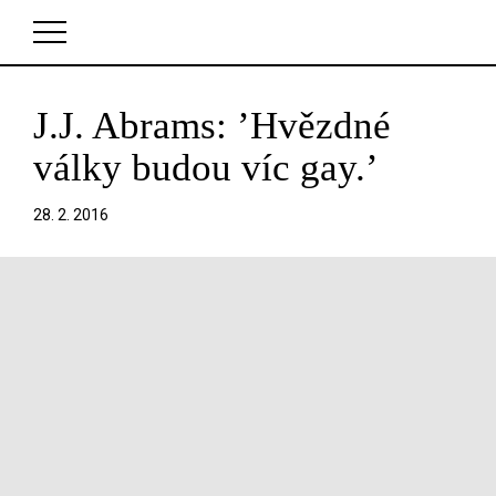
J.J. Abrams: ’Hvězdné
V košíku zatím nemáte žádné položky.
války budou víc gay.’
28. 2. 2016