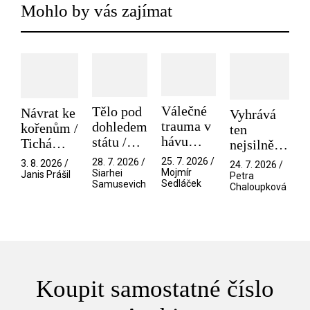
Mohlo by vás zajímat
Válečné
Tělo pod
Návrat ke
Vyhrává
trauma v
dohledem
kořenům /
ten
hávu
státu /
Tichá
nejsilnější
spektáklu
Pramen
přítelkyně
/ V nitru
25. 7. 2026 /
28. 7. 2026 /
3. 8. 2026 /
24. 7. 2026 /
/ Odyssea
Mojmír
Siarhei
manosféry
Janis Prášil
Petra
Sedláček
Samusevich
Chaloupková
Koupit samostatné číslo