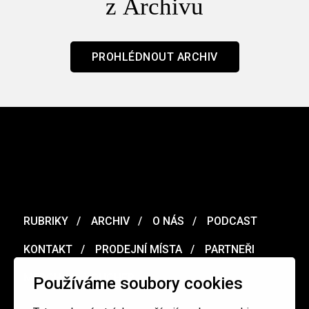
z Archivu
PROHLÉDNOUT ARCHIV
RUBRIKY
ARCHIV
O NÁS
PODCAST
KONTAKT
PRODEJNÍ MÍSTA
PARTNEŘI
MERCH
VOUCHER
Používáme soubory cookies