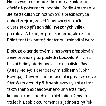
Nic z výše řečeného zatím nemá konkrétní,
oficiálně potvrzenou podobu. Podle Abramse je
ale ze zákulisních rozhovorů a předběžných
dohod zřejmé, že větší rasová či sexuální
diverzita do příštích dílů
Hvězdných válek
promluví. A to nejen před kamerou, ale i za ní.
Příležitost tak patrně dostanou i minoritní tvůrci.
Diskuze o genderovém a rasovém přepólování
série provázely už poslední
Epizodu VII
, v níž
hlavní hrdiny představovali mladá dívka Ray
(Daisy Ridley) a černošský mladík Finn (John
Boyega). Otevřeně homosexuální postavy se ve
Star Wars dosud příliš neobjevovaly ani v rámci
takzvaného expandovaného univerza, tedy
knihách, komiksech a dalších přidružených
titulech. Lesbickou romanci s jednou z rytířek