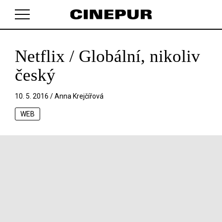
Netflix / Globální, nikoliv
V košíku zatím nemáte žádné položky.
český
10. 5. 2016 /
Anna Krejčířová
WEB