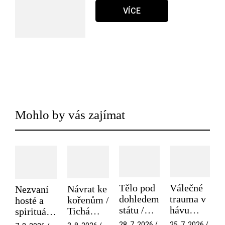
VÍCE
Mohlo by vás zajímat
Tělo pod
Válečné
Návrat ke
Nezvaní
dohledem
trauma v
kořenům /
hosté a
státu /
hávu
Tichá
spirituální
Pramen
spektáklu
přítelkyně
narušitelé
28. 7. 2026 /
25. 7. 2026 /