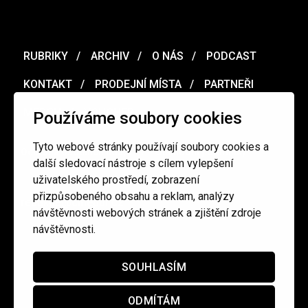
RUBRIKY
ARCHIV
O NÁS
PODCAST
KONTAKT
PRODEJNÍ MÍSTA
PARTNEŘI
MERCH
VOUCHER
Používáme soubory cookies
Tyto webové stránky používají soubory cookies a
Ochrana osobních údajů
/
Obchodní podmínky
další sledovací nástroje s cílem vylepšení
uživatelského prostředí, zobrazení
přizpůsobeného obsahu a reklam, analýzy
redakce@cinepur.cz
návštěvnosti webových stránek a zjištění zdroje
návštěvnosti.
SOUHLASÍM
ODMÍTÁM