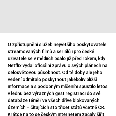
O zpřístupnění služeb největšího poskytovatele
streamovaných filmů a seriálů i pro české
uživatele se v médiích psalo již před rokem, kdy
Netflix vydal oficiální zprávu o svých plánech na
celosvětovou působnost. Od té doby ale jeho
vedení odmítalo poskytnout jakékoliv bližší
informace a s podobným mlčením spustilo letos
v lednu bez výrazných gest registraci do své
databáze téměř ve všech dříve blokovaných
územích – čítajících sto třicet států včetně ČR.
Krátce na to se českým internetem začaly šířit