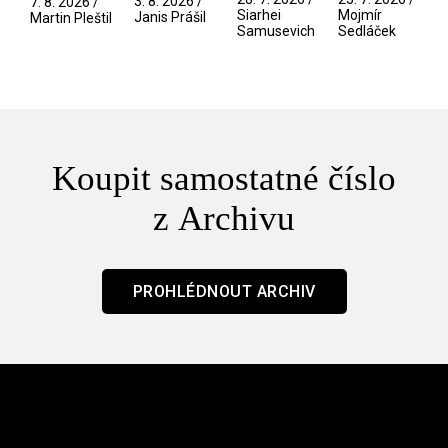
3. 8. 2026 /
7. 8. 2026 /
/ Odyssea
z vesmíru
Siarhei
Mojmír
Janis Prášil
Martin Pleštil
Samusevich
Sedláček
/ Mouchy
Koupit samostatné číslo
z Archivu
PROHLÉDNOUT ARCHIV