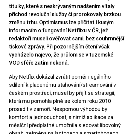
titulky, které s neskrývaným nadšením vítaly
příchod revoluční služby či prorokovaly brzkou
změnu trhu. Optimismus lze přičítat i kusým
informacím o fungování Netflixu v ČR, jež
redaktoři museli ověřovat sami, bez souhrnnější
tiskové zprávy. Při pozornějším čtení však
vycházelo najevo, že průlom se v tuzemské
VOD sféře zatím nekoná.
Aby Netflix dokázal zvrátit poměr ilegálního
sdílení k placenému stahování/streamování v
českém prostředí, musel by přijít se strategií,
která mu pomohla plně se kolem roku 2010
prosadit v zámoří. Nespornou výhodou byl
komfort a jednoduchost, s nimiž aplikace za
měsíční předplatné umožnila sledovat libovolný
obsah, zejména na laptopech a smartphonech.