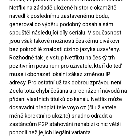
Netflix na základě uložené historie okamžitě
navedl k poslednímu zastavenému bodu,
generoval do výběru podobný obsah a sám
spouštěl následující díly seriálu. V současnosti
jsou však takové možnosti českému divákovi
bez pokročilé znalosti cizího jazyka uzavřeny.
Rozhodně tak je vstup Netflixu na český trh
pozitivním posunem pro uživatele, kteří do teď
museli obcházet lokální zákaz změnou IP
adresy. Pro ostatní už tak dobrou zprávou není.
Zcela totiž chybí čeština a procházení návodů na
přidání vlastních titulků do kanálu Netflix může
dosavadní předplatitele voyo.cz (či uživatele
méně korektního uloz.to) snadno odradit a
zastáncům P2P stahování nenabízí o nic větší
pohodlí než jejich ilegální varianta.