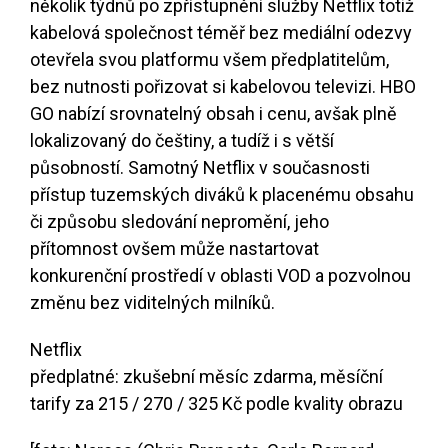
několik týdnů po zpřístupnění služby Netflix totiž
kabelová společnost téměř bez mediální odezvy
otevřela svou platformu všem předplatitelům,
bez nutnosti pořizovat si kabelovou televizi. HBO
GO nabízí srovnatelný obsah i cenu, avšak plně
lokalizovaný do češtiny, a tudíž i s větší
působností. Samotný Netflix v současnosti
přístup tuzemských diváků k placenému obsahu
či způsobu sledování nepromění, jeho
přítomnost ovšem může nastartovat
konkurenční prostředí v oblasti VOD a pozvolnou
změnu bez viditelných milníků.
Netflix
předplatné: zkušební měsíc zdarma, měsíční
tarify za 215 / 270 / 325 Kč podle kvality obrazu